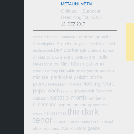
METAL/NUMETAL
Obituary – European
Headlining Tour 2018
12. DEZ 2017
andreas gabalier
Alex Christensen
alphaville
Arch Enemy
Apocalyptica
avenged sevenfold
ben zucker
böhse
beatrice egli
billy andrews
emil bulls
onkelz
electric callboy
DJ Bobo
in extremo
Ice Nine Kills
Halestorm
kim wilde
johannes oerding
kissin dynamite
limp bizkit
michael patrick kelly
night of the
Nothing More
proms
Nothing But Thieves
papa roach
powerwolf
Rockharz
peter fox
saltatio mortis
Sabaton
Santiano
silbermond
sing meinen song
smash into
the dark
the boss hoss
pieces
tenor
the hirsch
the dark tenor konzertbericht
tom gaebel
effekt
the rasmus
Tokio Hotel