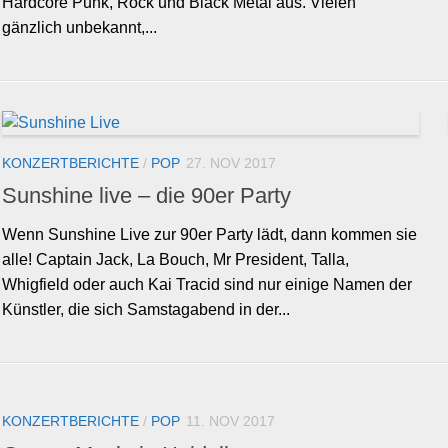
Hardcore Punk, Rock und Black Metal aus. Vielen
gänzlich unbekannt,...
KONZERTBERICHTE
/
POP
27. NOV 2017
Sunshine live – die 90er Party
Wenn Sunshine Live zur 90er Party lädt, dann kommen sie
alle! Captain Jack, La Bouch, Mr President, Talla,
Whigfield oder auch Kai Tracid sind nur einige Namen der
Künstler, die sich Samstagabend in der...
KONZERTBERICHTE
/
POP
11. NOV 2017