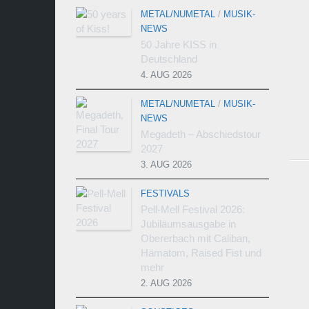
METAL/NUMETAL
/
MUSIK-
NEWS
50 Jahre KISS in
Deutschland
4. AUG 2026
METAL/NUMETAL
/
MUSIK-
NEWS
Megadeth – Abschiedstour
2027
3. AUG 2026
FESTIVALS
Pell-Mell Festival 2026:
Jubiläumsausgabe in
Obererbach mit Caliban,
Hämatom, Raised Fist und
mehr
2. AUG 2026