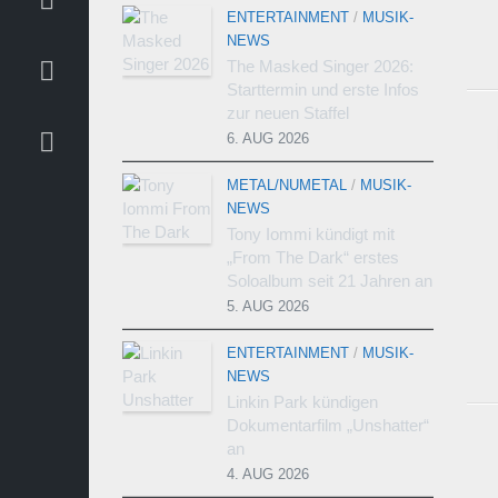
ENTERTAINMENT
/
MUSIK-
NEWS
The Masked Singer 2026:
Starttermin und erste Infos
zur neuen Staffel
6. AUG 2026
METAL/NUMETAL
/
MUSIK-
NEWS
Tony Iommi kündigt mit
„From The Dark“ erstes
Soloalbum seit 21 Jahren an
5. AUG 2026
ENTERTAINMENT
/
MUSIK-
NEWS
Linkin Park kündigen
Dokumentarfilm „Unshatter“
an
4. AUG 2026