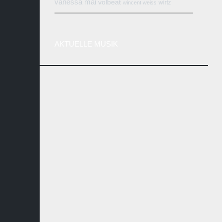
vanessa mai
volbeat
wirtz
wincent weiss
AKTUELLE MUSIK