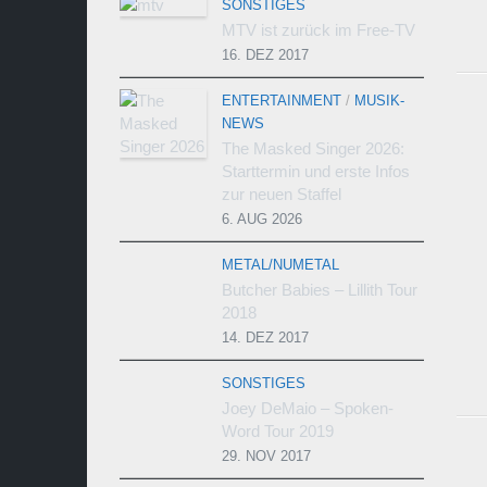
SONSTIGES
MTV ist zurück im Free-TV
16. DEZ 2017
ENTERTAINMENT
/
MUSIK-
NEWS
The Masked Singer 2026:
Starttermin und erste Infos
zur neuen Staffel
6. AUG 2026
METAL/NUMETAL
Butcher Babies – Lillith Tour
2018
14. DEZ 2017
SONSTIGES
Joey DeMaio – Spoken-
Word Tour 2019
29. NOV 2017