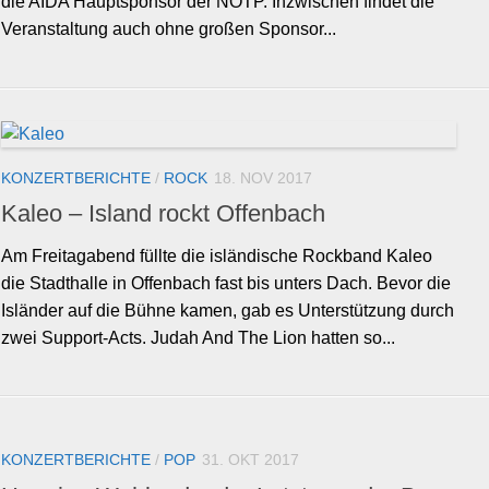
die AIDA Hauptsponsor der NOTP. Inzwischen findet die
Veranstaltung auch ohne großen Sponsor...
KONZERTBERICHTE
/
ROCK
18. NOV 2017
Kaleo – Island rockt Offenbach
Am Freitagabend füllte die isländische Rockband Kaleo
die Stadthalle in Offenbach fast bis unters Dach. Bevor die
Isländer auf die Bühne kamen, gab es Unterstützung durch
zwei Support-Acts. Judah And The Lion hatten so...
KONZERTBERICHTE
/
POP
31. OKT 2017