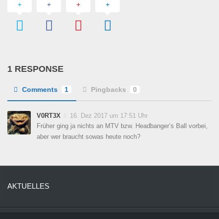
1 RESPONSE
Comments
1
Pingbacks
0
V0RT3X
16. Dez 2017 um 17:51 Uhr
Früher ging ja nichts an MTV bzw. Headbanger’s Ball vorbei,
aber wer braucht sowas heute noch?
AKTUELLES