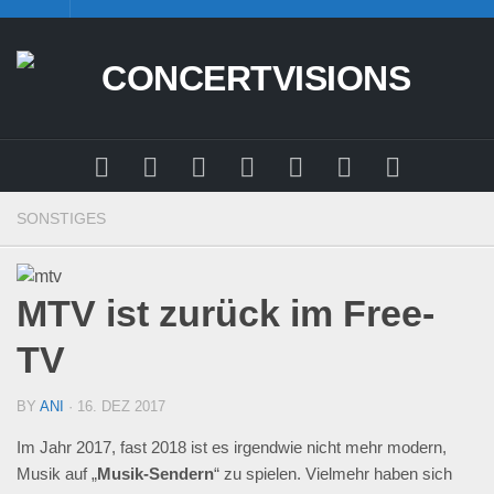
Skip
to
content
SONSTIGES
MTV ist zurück im Free-
TV
BY
ANI
· 16. DEZ 2017
Im Jahr 2017, fast 2018 ist es irgendwie nicht mehr modern,
Musik auf „
Musik-Sendern
“ zu spielen. Vielmehr haben sich