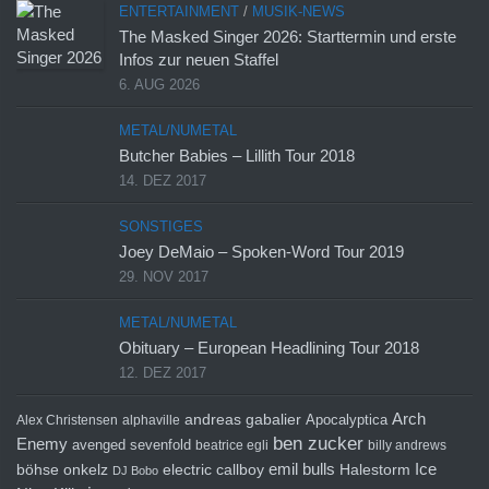
ENTERTAINMENT
/
MUSIK-NEWS
The Masked Singer 2026: Starttermin und erste
Infos zur neuen Staffel
6. AUG 2026
METAL/NUMETAL
Butcher Babies – Lillith Tour 2018
14. DEZ 2017
SONSTIGES
Joey DeMaio – Spoken-Word Tour 2019
29. NOV 2017
METAL/NUMETAL
Obituary – European Headlining Tour 2018
12. DEZ 2017
Arch
andreas gabalier
Apocalyptica
Alex Christensen
alphaville
ben zucker
Enemy
avenged sevenfold
beatrice egli
billy andrews
emil bulls
Ice
böhse onkelz
electric callboy
Halestorm
DJ Bobo