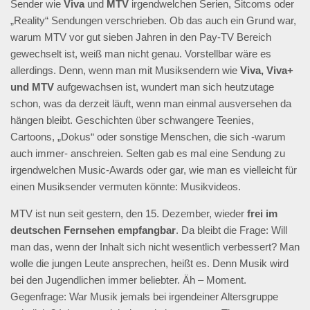
Sender wie
Viva
und
MTV
irgendwelchen Serien, Sitcoms oder
„Reality“ Sendungen verschrieben. Ob das auch ein Grund war,
warum MTV vor gut sieben Jahren in den Pay-TV Bereich
gewechselt ist, weiß man nicht genau. Vorstellbar wäre es
allerdings. Denn, wenn man mit Musiksendern wie
Viva, Viva+
und MTV
aufgewachsen ist, wundert man sich heutzutage
schon, was da derzeit läuft, wenn man einmal ausversehen da
hängen bleibt. Geschichten über schwangere Teenies,
Cartoons, „Dokus“ oder sonstige Menschen, die sich -warum
auch immer- anschreien. Selten gab es mal eine Sendung zu
irgendwelchen Music-Awards oder gar, wie man es vielleicht für
einen Musiksender vermuten könnte: Musikvideos.
MTV ist nun seit gestern, den 15. Dezember, wieder
frei im
deutschen Fernsehen empfangbar
. Da bleibt die Frage: Will
man das, wenn der Inhalt sich nicht wesentlich verbessert? Man
wolle die jungen Leute ansprechen, heißt es. Denn Musik wird
bei den Jugendlichen immer beliebter. Äh – Moment.
Gegenfrage: War Musik jemals bei irgendeiner Altersgruppe