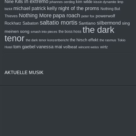
in extremo
Nine Kills
kim wilde
johannes oerding
kissin dynamite
limp
michael patrick kelly
night of the proms
Nothing But
bizkit
Nothing More
papa roach
powerwolf
Thieves
peter fox
saltatio mortis
silbermond
sing
Rockharz
Sabaton
Santiano
the dark
meinen song
the boss hoss
smash into pieces
tenor
the hirsch effekt
the dark tenor konzertbericht
the rasmus
Tokio
tom gaebel
vanessa mai
volbeat
wirtz
Hotel
wincent weiss
AKTUELLE MUSIK