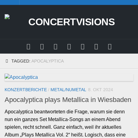
Skip
to
content
TAGGED:
APOCALYPTICA
KONZERTBERICHTE
/
METAL/NUMETAL
8. OKT 2024
Apocalyptica plays Metallica in Wiesbaden
Apocalyptica beantworteten die Frage, warum sie denn
nun ein ganzes Set Metallica-Songs an einem Abend
spielen, recht schnell. Ganz einfach, weil ihr aktuelles
Album „Plays Metallica Vol. 2“ heißt. Logisch, dass eine