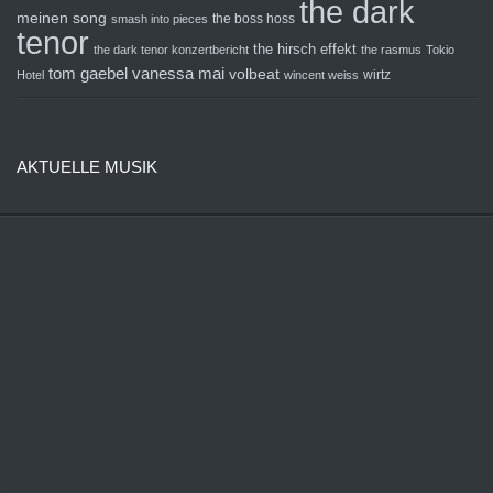
the dark
meinen song
the boss hoss
smash into pieces
tenor
the hirsch effekt
the dark tenor konzertbericht
the rasmus
Tokio
tom gaebel
vanessa mai
volbeat
wirtz
Hotel
wincent weiss
AKTUELLE MUSIK