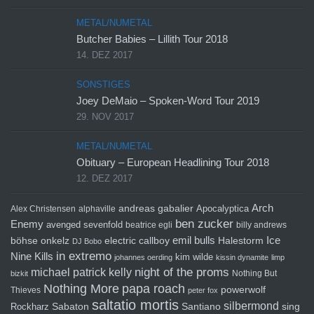
METAL/NUMETAL
Butcher Babies – Lillith Tour 2018
14. DEZ 2017
SONSTIGES
Joey DeMaio – Spoken-Word Tour 2019
29. NOV 2017
METAL/NUMETAL
Obituary – European Headlining Tour 2018
12. DEZ 2017
Arch
andreas gabalier
Apocalyptica
Alex Christensen
alphaville
ben zucker
Enemy
avenged sevenfold
beatrice egli
billy andrews
emil bulls
Ice
böhse onkelz
electric callboy
Halestorm
DJ Bobo
in extremo
Nine Kills
kim wilde
johannes oerding
kissin dynamite
limp
michael patrick kelly
night of the proms
Nothing But
bizkit
Nothing More
papa roach
powerwolf
Thieves
peter fox
saltatio mortis
silbermond
sing
Rockharz
Sabaton
Santiano