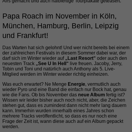
Airs gemacht und auch halbfertige Tourplakate geteasert.
Papa Roach im November in Köln,
München, Hamburg, Berlin, Leipzig
und Frankfurt!
Das Warten hat sich gelohnt! Und wer nicht bereits bei einem
der zahlreichen Festivals in diesem Sommer dabei war, der
darf sich im Winter wieder auf
„Last Resort“
oder auch den
neuesten Track
„See U In Hell“
live freuen. Jacoby, Jerry,
Tobin und Toni und natürlich auch Anthony als 5. Live-
Mitglied werden im Winter wieder richtig einheizen.
Was euch erwartet? Ne Menge
Energie
, vermutlich auch
wieder Pyro und eine Band die einfach nur Bock hat, genau
wie die Fans. Ob bis November das
neue Album
fertig ist?
Wissen wir leider bisher auch noch nicht, aber, die Zeichen
stehen gut, dass es zumindest dann nicht mehr lang dauern
kann. Immerhin wurden innerhalb eines Jahres schon
mehrere Tracks veröffentlicht, so dass es nur noch eine
Frage der Zeit ist, wann diese auch auf ein Album gepackt
werden.