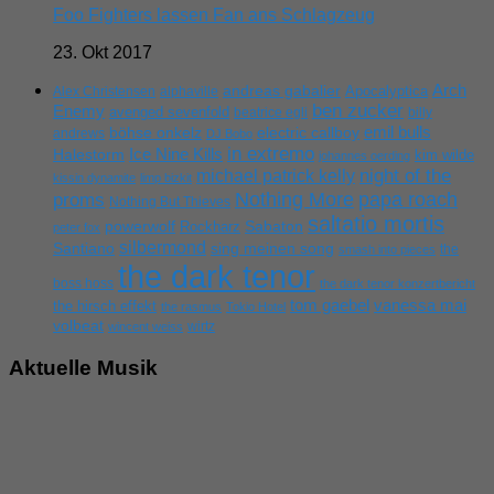
Foo Fighters lassen Fan ans Schlagzeug
23. Okt 2017
Arch
andreas gabalier
Apocalyptica
Alex Christensen
alphaville
ben zucker
Enemy
avenged sevenfold
beatrice egli
billy
emil bulls
böhse onkelz
electric callboy
andrews
DJ Bobo
in extremo
Ice Nine Kills
Halestorm
kim wilde
johannes oerding
michael patrick kelly
night of the
kissin dynamite
limp bizkit
Nothing More
papa roach
proms
Nothing But Thieves
saltatio mortis
powerwolf
Rockharz
Sabaton
peter fox
silbermond
sing meinen song
Santiano
the
smash into pieces
the dark tenor
boss hoss
the dark tenor konzertbericht
tom gaebel
vanessa mai
the hirsch effekt
the rasmus
Tokio Hotel
volbeat
wirtz
wincent weiss
Aktuelle Musik