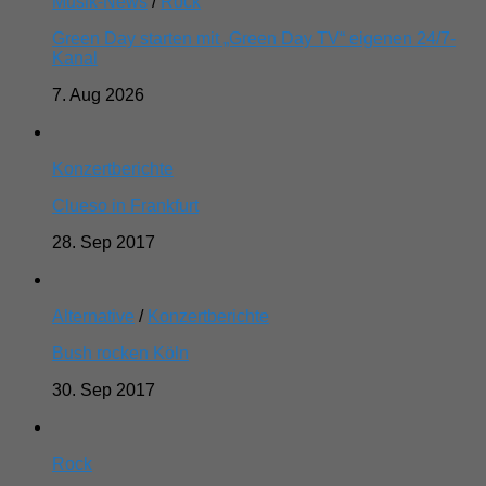
Musik-News
/
Rock
Green Day starten mit „Green Day TV“ eigenen 24/7-
Kanal
7. Aug 2026
Konzertberichte
Clueso in Frankfurt
28. Sep 2017
Alternative
/
Konzertberichte
Bush rocken Köln
30. Sep 2017
Rock