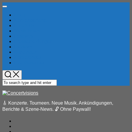
Skip
Expand
to
Menu
Home
content
Konzertberichte
Locations
Current
Musik-News
Page
Festivals
Parent
Pressemeldungen
Reviews
Bandindex
Konzertindex
Eventkalender
🎸 Konzerte. Tourneen. Neue Musik. Ankündigungen,
Berichte & Szene-News. 🔓 Ohne Paywall!