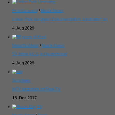
Entertainment
/
Musik-News
Linkin Park kündigen Dokumentarfilm „Unshatter“ an
4. Aug 2026
Metal/NuMetal
/
Musik-News
50 Jahre KISS in Deutschland
4. Aug 2026
Sonstiges
MTV ist zurück im Free-TV
16. Dez 2017