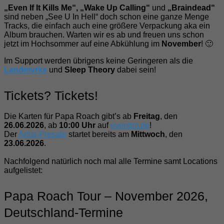
„Even If It Kills Me“, „Wake Up Calling“
und
„Braindead“
sind neben „See U In Hell“ doch schon eine ganze Menge
Tracks, die einfach auch eine größere Verpackung aka ein
Album brauchen. Warten wir es ab und freuen uns schon
jetzt im Hochsommer auf eine Abkühlung im
November
! 🙂
Im Support werden übrigens keine Geringeren als die
Landmvrks
und
Sleep Theory
dabei sein!
Tickets? Tickets!
Die Karten für Papa Roach gibt’s ab
Freitag
, den
26.06.2026
, ab
10:00 Uhr
auf
eventim.de
!
Der
Artist-Presale
startet bereits am
Mittwoch
, den
23.06.2026
.
Nachfolgend natürlich noch mal alle Termine samt Locations
aufgelistet:
Papa Roach Tour – November 2026,
Deutschland-Termine