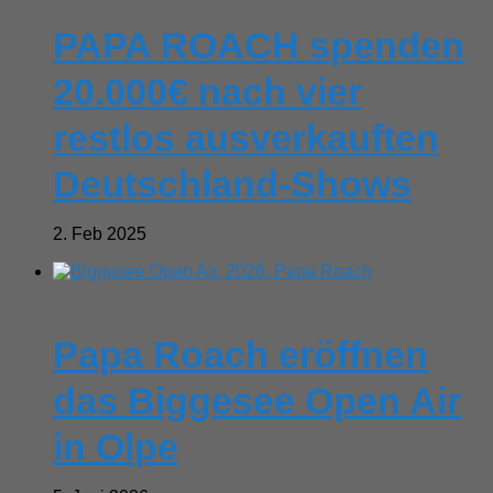
PAPA ROACH spenden
20.000€ nach vier
restlos ausverkauften
Deutschland-Shows
2. Feb 2025
Papa Roach eröffnen
das Biggesee Open Air
in Olpe