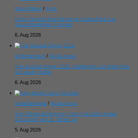
Musik-News
/
Rock
Glenn Hughes beendet seine Tourkarriere aus
gesundheitlichen Gründen
6. Aug 2026
Entertainment
/
Musik-News
The Masked Singer 2026: Starttermin und erste Infos
zur neuen Staffel
6. Aug 2026
Metal/NuMetal
/
Musik-News
Tony Iommi kündigt mit „From The Dark“ erstes
Soloalbum seit 21 Jahren an
5. Aug 2026