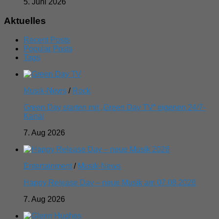
5. Juni 2026
Aktuelles
Recent Posts
Popular Posts
Tags
Musik-News
/
Rock
Green Day starten mit „Green Day TV“ eigenen 24/7-
Kanal
7. Aug 2026
Entertainment
/
Musik-News
Happy Release Day – neue Musik am 07.08.2026
7. Aug 2026