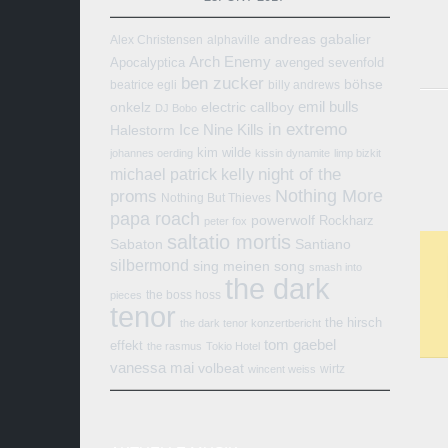
andreas gabalier
Alex Christensen
alphaville
Arch Enemy
Apocalyptica
avenged sevenfold
ben zucker
böhse
beatrice egli
billy andrews
emil bulls
onkelz
electric callboy
DJ Bobo
in extremo
Ice Nine Kills
Halestorm
kim wilde
johannes oerding
kissin dynamite
limp bizkit
michael patrick kelly
night of the
Nothing More
proms
Nothing But Thieves
papa roach
powerwolf
Rockharz
peter fox
saltatio mortis
Sabaton
Santiano
silbermond
sing meinen song
smash into
the dark
the boss hoss
pieces
tenor
the hirsch
the dark tenor konzertbericht
tom gaebel
effekt
the rasmus
Tokio Hotel
vanessa mai
volbeat
wirtz
wincent weiss