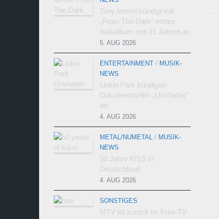
Tony Iommi kündigt mit
„From The Dark“ erstes
Soloalbum seit 21 Jahren an
5. AUG 2026
ENTERTAINMENT
/
MUSIK-
NEWS
Linkin Park kündigen
Dokumentarfilm „Unshatter“
an
4. AUG 2026
METAL/NUMETAL
/
MUSIK-
NEWS
50 Jahre KISS in
Deutschland
4. AUG 2026
SONSTIGES
MTV ist zurück im Free-TV