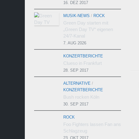
16. DEZ 2017
MUSIK-NEWS
/
ROCK
Green Day starten mit
„Green Day TV“ eigenen
24/7-Kanal
7. AUG 2026
KONZERTBERICHTE
Clueso in Frankfurt
28. SEP 2017
ALTERNATIVE
/
KONZERTBERICHTE
Bush rocken Köln
30. SEP 2017
ROCK
Foo Fighters lassen Fan ans
Schlagzeug
23. OKT 2017