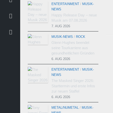
ENTERTAINMENT
/
MUSIK-
NEWS
Happy Release Day – neue
Musik am 07.08.2026
7. AUG 2026
MUSIK-NEWS
/
ROCK
Glenn Hughes beendet
seine Tourkarriere aus
gesundheitlichen Gründen
6. AUG 2026
ENTERTAINMENT
/
MUSIK-
NEWS
The Masked Singer 2026:
Starttermin und erste Infos
zur neuen Staffel
6. AUG 2026
METAL/NUMETAL
/
MUSIK-
NEWS