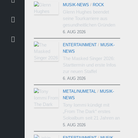
MUSIK-NEWS
/
ROCK
Glenn Hughes beendet
seine Tourkarriere aus
gesundheitlichen Gründen
6. AUG 2026
ENTERTAINMENT
/
MUSIK-
NEWS
The Masked Singer 2026:
Starttermin und erste Infos
zur neuen Staffel
6. AUG 2026
METAL/NUMETAL
/
MUSIK-
NEWS
Tony Iommi kündigt mit
„From The Dark“ erstes
Soloalbum seit 21 Jahren an
5. AUG 2026
ENTERTAINMENT
/
MUSIK-