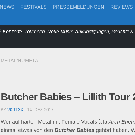
-NEWS
FESTIVALS
PRESSEMELDUNGEN
REVIEWS
 Konzerte. Tourneen. Neue Musik. Ankündigungen, Berichte 
METAL/NUMETAL
Butcher Babies – Lillith Tour
BY
V0RT3X
· 14. DEZ 2017
Wer auf harten Metal mit Female Vocals à la
Arch Ene
einmal etwas von den
Butcher Babies
gehört haben. We