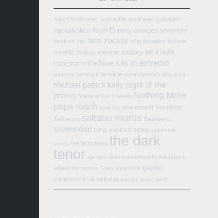
andreas gabalier
Alex Christensen
alphaville
Arch Enemy
Apocalyptica
avenged sevenfold
ben zucker
böhse
beatrice egli
billy andrews
emil bulls
onkelz
electric callboy
DJ Bobo
in extremo
Ice Nine Kills
Halestorm
kim wilde
johannes oerding
kissin dynamite
limp bizkit
michael patrick kelly
night of the
Nothing More
proms
Nothing But Thieves
papa roach
powerwolf
Rockharz
peter fox
saltatio mortis
Sabaton
Santiano
silbermond
sing meinen song
smash into
the dark
the boss hoss
pieces
tenor
the hirsch
the dark tenor konzertbericht
tom gaebel
effekt
the rasmus
Tokio Hotel
vanessa mai
volbeat
wirtz
wincent weiss