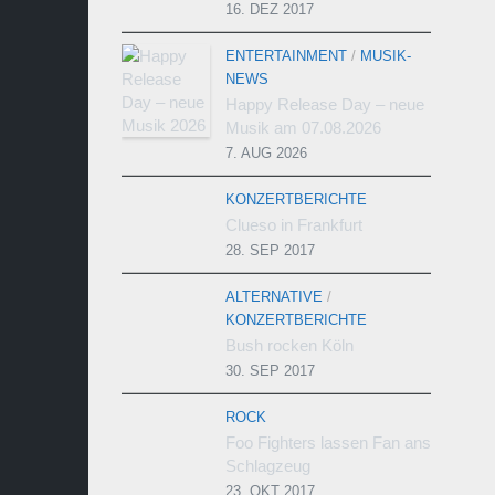
16. DEZ 2017
ENTERTAINMENT
/
MUSIK-
NEWS
Happy Release Day – neue
Musik am 07.08.2026
7. AUG 2026
KONZERTBERICHTE
Clueso in Frankfurt
28. SEP 2017
ALTERNATIVE
/
KONZERTBERICHTE
Bush rocken Köln
30. SEP 2017
ROCK
Foo Fighters lassen Fan ans
Schlagzeug
23. OKT 2017