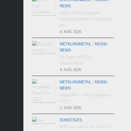
NEWS
Linkin Park kündigen
Dokumentarfilm „Unshatter“
an
4. AUG 2026
METAL/NUMETAL
/
MUSIK-
NEWS
50 Jahre KISS in
Deutschland
4. AUG 2026
METAL/NUMETAL
/
MUSIK-
NEWS
Megadeth – Abschiedstour
2027
3. AUG 2026
SONSTIGES
MTV ist zurück im Free-TV