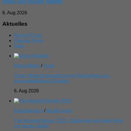
Infos zur neuen Staffel
6. Aug 2026
Aktuelles
Recent Posts
Popular Posts
Tags
Musik-News
/
Rock
Glenn Hughes beendet seine Tourkarriere aus
gesundheitlichen Gründen
6. Aug 2026
Entertainment
/
Musik-News
The Masked Singer 2026: Starttermin und erste Infos
zur neuen Staffel