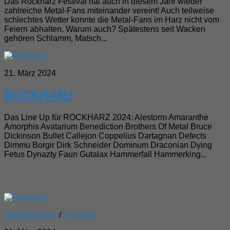
Das Rockharz Festival hat auch in diesem Jahr wieder
zahlreiche Metal-Fans miteinander vereint! Auch teilweise
schlechtes Wetter konnte die Metal-Fans im Harz nicht vom
Feiern abhalten. Warum auch? Spätestens seit Wacken
gehören Schlamm, Matsch...
21. März 2024
ROCKHARZ
Das Line Up für ROCKHARZ 2024: Alestorm Amaranthe
Amorphis Avatarium Benediction Brothers Of Metal Bruce
Dickinson Bullet Callejon Coppelius Dartagnan Defects
Dimmu Borgir Dirk Schneider Dominum Draconian Dying
Fetus Dynazty Faun Gutalax Hammerfall Hammerking...
Metal/NuMetal
/
Festivals