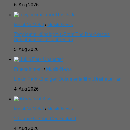
6. Aug 2026
Metal/NuMetal
/
Musik-News
Tony Iommi kündigt mit „From The Dark“ erstes
Soloalbum seit 21 Jahren an
5. Aug 2026
Entertainment
/
Musik-News
Linkin Park kündigen Dokumentarfilm „Unshatter“ an
4. Aug 2026
Metal/NuMetal
/
Musik-News
50 Jahre KISS in Deutschland
4. Aug 2026