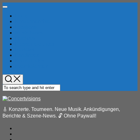
Skip
Expand
to
Menu
Home
content
Konzertberichte
Locations
Musik-News
Festivals
Pressemeldungen
Reviews
Bandindex
Konzertindex
Eventkalender
🎸 Konzerte. Tourneen. Neue Musik. Ankündigungen,
Berichte & Szene-News. 🔓 Ohne Paywall!