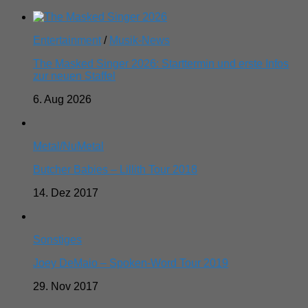
Entertainment
/
Musik-News
The Masked Singer 2026: Starttermin und erste Infos
zur neuen Staffel
6. Aug 2026
Metal/NuMetal
Butcher Babies – Lillith Tour 2018
14. Dez 2017
Sonstiges
Joey DeMaio – Spoken-Word Tour 2019
29. Nov 2017