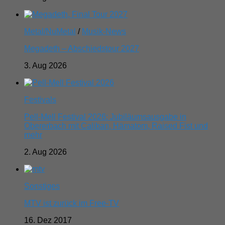
Metal/NuMetal
/
Musik-News
Megadeth – Abschiedstour 2027
3. Aug 2026
Festivals
Pell-Mell Festival 2026: Jubiläumsausgabe in
Obererbach mit Caliban, Hämatom, Raised Fist und
mehr
2. Aug 2026
Sonstiges
MTV ist zurück im Free-TV
16. Dez 2017