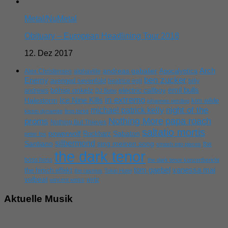
Metal/NuMetal
Obituary – European Headlining Tour 2018
12. Dez 2017
Arch
andreas gabalier
Apocalyptica
Alex Christensen
alphaville
ben zucker
Enemy
avenged sevenfold
beatrice egli
billy
emil bulls
böhse onkelz
electric callboy
andrews
DJ Bobo
in extremo
Ice Nine Kills
Halestorm
kim wilde
johannes oerding
michael patrick kelly
night of the
kissin dynamite
limp bizkit
Nothing More
papa roach
proms
Nothing But Thieves
saltatio mortis
powerwolf
Rockharz
Sabaton
peter fox
silbermond
sing meinen song
Santiano
the
smash into pieces
the dark tenor
boss hoss
the dark tenor konzertbericht
tom gaebel
vanessa mai
the hirsch effekt
the rasmus
Tokio Hotel
volbeat
wirtz
wincent weiss
Aktuelle Musik