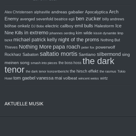
Arch
andreas gabalier
Apocalyptica
Alex Christensen
alphaville
ben zucker
Enemy
avenged sevenfold
beatrice egli
billy andrews
emil bulls
Ice
böhse onkelz
electric callboy
Halestorm
DJ Bobo
in extremo
Nine Kills
kim wilde
johannes oerding
kissin dynamite
limp
michael patrick kelly
night of the proms
Nothing But
bizkit
Nothing More
papa roach
powerwolf
Thieves
peter fox
saltatio mortis
silbermond
sing
Rockharz
Sabaton
Santiano
the dark
meinen song
the boss hoss
smash into pieces
tenor
the hirsch effekt
the dark tenor konzertbericht
the rasmus
Tokio
tom gaebel
vanessa mai
volbeat
wirtz
Hotel
wincent weiss
AKTUELLE MUSIK