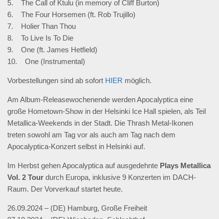
5. The Call of Ktulu (in memory of Cliff Burton)
6. The Four Horsemen (ft. Rob Trujillo)
7. Holier Than Thou
8. To Live Is To Die
9. One (ft. James Hetfield)
10. One (Instrumental)
Vorbestellungen sind ab sofort
HIER
möglich.
Am Album-Releasewochenende werden Apocalyptica eine
große Hometown-Show in der Helsinki Ice Hall spielen, als Teil
Metallica-Weekends in der Stadt. Die Thrash Metal-Ikonen
treten sowohl am Tag vor als auch am Tag nach dem
Apocalyptica-Konzert selbst in Helsinki auf.
Im Herbst gehen Apocalyptica auf ausgedehnte
Plays Metallica
Vol. 2 Tour
durch Europa, inklusive 9 Konzerten im DACH-
Raum. Der Vorverkauf startet heute.
26.09.2024 – (DE) Hamburg, Große Freiheit