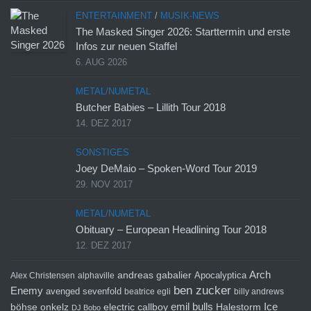
ENTERTAINMENT
/
MUSIK-NEWS
The Masked Singer 2026: Starttermin und erste
Infos zur neuen Staffel
6. AUG 2026
METAL/NUMETAL
Butcher Babies – Lillith Tour 2018
14. DEZ 2017
SONSTIGES
Joey DeMaio – Spoken-Word Tour 2019
29. NOV 2017
METAL/NUMETAL
Obituary – European Headlining Tour 2018
12. DEZ 2017
Arch
andreas gabalier
Apocalyptica
Alex Christensen
alphaville
ben zucker
Enemy
avenged sevenfold
beatrice egli
billy andrews
emil bulls
Ice
böhse onkelz
electric callboy
Halestorm
DJ Bobo