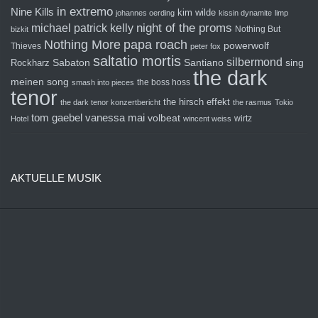
in extremo
Nine Kills
kim wilde
johannes oerding
kissin dynamite
limp
michael patrick kelly
night of the proms
Nothing But
bizkit
Nothing More
papa roach
powerwolf
Thieves
peter fox
saltatio mortis
silbermond
sing
Rockharz
Sabaton
Santiano
the dark
meinen song
the boss hoss
smash into pieces
tenor
the hirsch effekt
the dark tenor konzertbericht
the rasmus
Tokio
tom gaebel
vanessa mai
volbeat
wirtz
Hotel
wincent weiss
AKTUELLE MUSIK