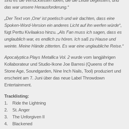
sind es die verrücktesten Ideen, die die Leute begeistern, und
das war unsere Herausforderung.“
„Der Text von ‚One‘ ist poetisch und wir dachten, dass eine
Spoken-Word-Version ein anderes Licht auf ihn werfen würde“
,
fügt Perttu Kivilaakso hinzu.
„Als Fan muss ich sagen, dass es
unglaublich war, es endlich zu hören. Ich saß zu Hause und
weinte. Meine Hände zitterten. Es war eine unglaubliche Reise.“
Apocalyptica Plays Metallica Vol. 2
wurde vom langjährigen
Kollaborateur und Studio-Ikone Joe Barresi (Queens of the
Stone Age, Soundgarden, Nine Inch Nails, Tool) produziert und
erscheint am 7. Juni über das neue Label Throwdown
Entertainment.
Tracklisting:
1. Ride the Lightning
2. St. Anger
3. The Unforgiven II
4. Blackened