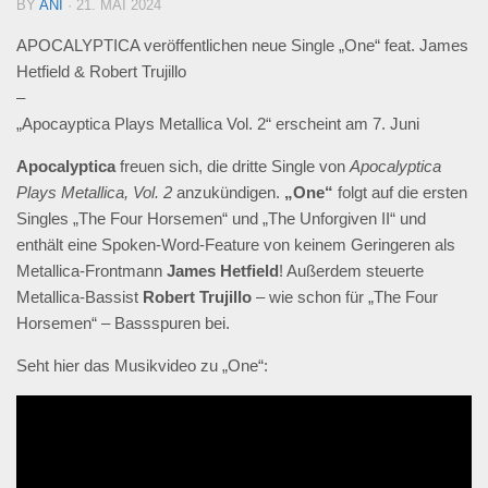
BY
ANI
· 21. MAI 2024
APOCALYPTICA veröffentlichen neue Single „One“ feat. James
Hetfield & Robert Trujillo
–
„Apocayptica Plays Metallica Vol. 2“ erscheint am 7. Juni
Apocalyptica
freuen sich, die dritte Single von
Apocalyptica
Plays Metallica, Vol. 2
anzukündigen.
„One“
folgt auf die ersten
Singles „The Four Horsemen“ und „The Unforgiven II“ und
enthält eine Spoken-Word-Feature von keinem Geringeren als
Metallica-Frontmann
James Hetfield
! Außerdem steuerte
Metallica-Bassist
Robert Trujillo
– wie schon für „The Four
Horsemen“ – Bassspuren bei.
Seht hier das Musikvideo zu „One“: