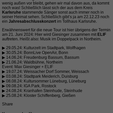
wenig außen vor bleibt, gehen wir mal davon aus, da kommt
noch was! Schließlich lässt sich der aus dem Kreis
Karlsruhe
stammende Sänger sonst auch immer noch in
seiner Heimat sehen. Schließlich gibt’s ja am 22.12.23 noch
ein
Jahresabschlusskonzert
im Tollhaus Karlsruhe.
Erwähnenswert für die neue Tour ist hier übrigens der Termin
am 21. Juni 2024: Hier wird Giesinger zusammen mit
ELIF
auftreten. Heißt also: Musik im Doppelpack in Northeim.
▶ 29.05.24: Kulturzelt im Stadtpark, Wolfhagen
▶ 30.05.24: BonnLive OpenAir, Bonn
▶ 14.06.24: Freudenburg Bassum, Bassum
▶ 21.06.24: Waldbühne, Northeim
Event: Max Giesinger + ELIF
▶ 19.07.24: Weissacher Dorf Sommer, Weissach
▶ 03.08.24: Stadtpark Meiderich, Duisburg
▶ 08.08.24: Kultursommer Lüneburg, Lüneburg
▶ 09.08.24: IGA Park, Rostock
▶ 24.08.24: Kranhafen Steinhude, Steinhude
▶ 25.08.24: Kloster Schiffenberg, Gießen
Share