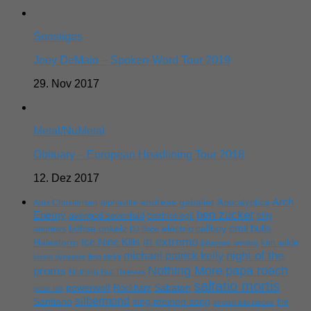
Sonstiges
Joey DeMaio – Spoken-Word Tour 2019
29. Nov 2017
Metal/NuMetal
Obituary – European Headlining Tour 2018
12. Dez 2017
Arch
andreas gabalier
Apocalyptica
Alex Christensen
alphaville
ben zucker
Enemy
avenged sevenfold
beatrice egli
billy
emil bulls
böhse onkelz
electric callboy
andrews
DJ Bobo
in extremo
Ice Nine Kills
Halestorm
kim wilde
johannes oerding
michael patrick kelly
night of the
kissin dynamite
limp bizkit
Nothing More
papa roach
proms
Nothing But Thieves
saltatio mortis
powerwolf
Rockharz
Sabaton
peter fox
silbermond
sing meinen song
Santiano
the
smash into pieces