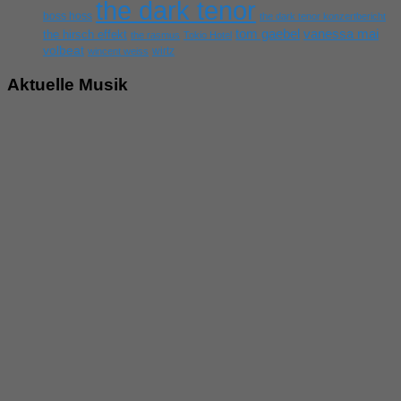
the dark tenor
boss hoss
the dark tenor konzertbericht
tom gaebel
vanessa mai
the hirsch effekt
the rasmus
Tokio Hotel
volbeat
wirtz
wincent weiss
Aktuelle Musik