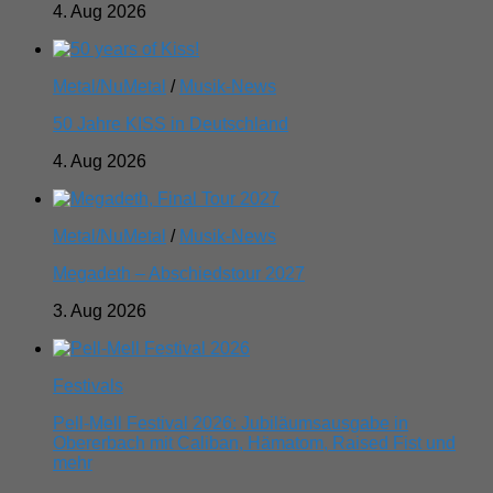
4. Aug 2026
Metal/NuMetal
/
Musik-News
50 Jahre KISS in Deutschland
4. Aug 2026
Metal/NuMetal
/
Musik-News
Megadeth – Abschiedstour 2027
3. Aug 2026
Festivals
Pell-Mell Festival 2026: Jubiläumsausgabe in
Obererbach mit Caliban, Hämatom, Raised Fist und
mehr