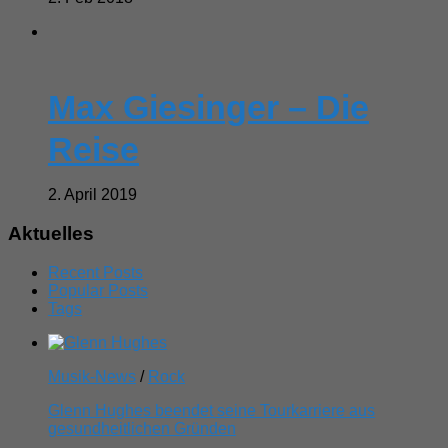
Max Giesinger – Die
Reise
2. April 2019
Aktuelles
Recent Posts
Popular Posts
Tags
Musik-News
/
Rock
Glenn Hughes beendet seine Tourkarriere aus
gesundheitlichen Gründen