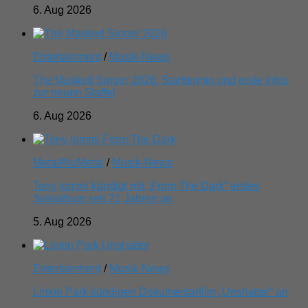
6. Aug 2026
Entertainment
/
Musik-News
The Masked Singer 2026: Starttermin und erste Infos
zur neuen Staffel
6. Aug 2026
Metal/NuMetal
/
Musik-News
Tony Iommi kündigt mit „From The Dark“ erstes
Soloalbum seit 21 Jahren an
5. Aug 2026
Entertainment
/
Musik-News
Linkin Park kündigen Dokumentarfilm „Unshatter“ an