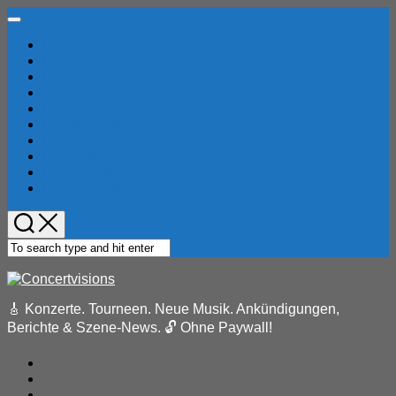
Skip
Expand
to
Menu
Home
content
Konzertberichte
Locations
Musik-News
Festivals
Pressemeldungen
Reviews
Bandindex
Konzertindex
Eventkalender
🎸 Konzerte. Tourneen. Neue Musik. Ankündigungen,
Berichte & Szene-News. 🔓 Ohne Paywall!