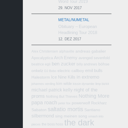
Word Tour 2019
29. NOV 2017
METAL/NUMETAL
Obituary – European
Headlining Tour 2018
12. DEZ 2017
andreas gabalier
Alex Christensen
alphaville
Arch Enemy
Apocalyptica
avenged sevenfold
ben zucker
böhse
beatrice egli
billy andrews
emil bulls
onkelz
electric callboy
DJ Bobo
in extremo
Ice Nine Kills
Halestorm
kim wilde
johannes oerding
kissin dynamite
limp bizkit
michael patrick kelly
night of the
Nothing More
proms
Nothing But Thieves
papa roach
powerwolf
Rockharz
peter fox
saltatio mortis
Sabaton
Santiano
silbermond
sing meinen song
smash into
the dark
the boss hoss
pieces