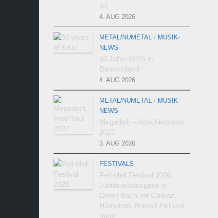
an
4. AUG 2026
METAL/NUMETAL
/
MUSIK-
NEWS
50 Jahre KISS in
Deutschland
4. AUG 2026
METAL/NUMETAL
/
MUSIK-
NEWS
Megadeth – Abschiedstour
2027
3. AUG 2026
FESTIVALS
Pell-Mell Festival 2026:
Jubiläumsausgabe in
Obererbach mit Caliban,
Hämatom, Raised Fist und
mehr