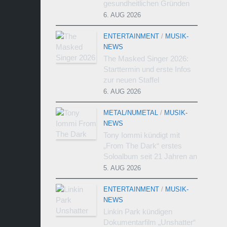
gesundheitlichen Gründen
6. AUG 2026
ENTERTAINMENT
/
MUSIK-
NEWS
The Masked Singer 2026:
Starttermin und erste Infos
zur neuen Staffel
6. AUG 2026
METAL/NUMETAL
/
MUSIK-
NEWS
Tony Iommi kündigt mit
„From The Dark“ erstes
Soloalbum seit 21 Jahren an
5. AUG 2026
ENTERTAINMENT
/
MUSIK-
NEWS
Linkin Park kündigen
Dokumentarfilm „Unshatter“