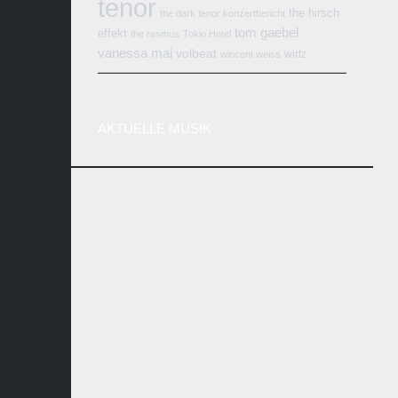
tenor
the hirsch
the dark tenor konzertbericht
tom gaebel
effekt
the rasmus
Tokio Hotel
vanessa mai
volbeat
wirtz
wincent weiss
AKTUELLE MUSIK