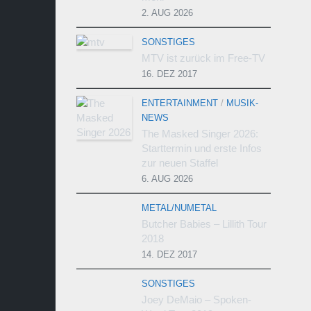
2. AUG 2026
SONSTIGES
MTV ist zurück im Free-TV
16. DEZ 2017
ENTERTAINMENT
/
MUSIK-
NEWS
The Masked Singer 2026:
Starttermin und erste Infos
zur neuen Staffel
6. AUG 2026
METAL/NUMETAL
Butcher Babies – Lillith Tour
2018
14. DEZ 2017
SONSTIGES
Joey DeMaio – Spoken-