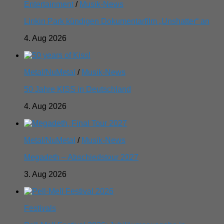
Entertainment
/
Musik-News
Linkin Park kündigen Dokumentarfilm „Unshatter“ an
4. Aug 2026
Metal/NuMetal
/
Musik-News
50 Jahre KISS in Deutschland
4. Aug 2026
Metal/NuMetal
/
Musik-News
Megadeth – Abschiedstour 2027
3. Aug 2026
Festivals