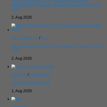
Pell-Mell Festival 2026: Jubiläumsausgabe in
Obererbach mit Caliban, Hämatom, Raised Fist und
mehr
2. Aug 2026
Konzertberichte
/
Pop
Michael Patrick Kelly im Schlossgarten Schwetzingen
2026
2. Aug 2026
Festivals
/
Musik-News
Folkfield Festival 2026
1. Aug 2026