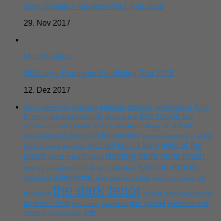
Joey DeMaio – Spoken-Word Tour 2019
29. Nov 2017
Metal/NuMetal
Obituary – European Headlining Tour 2018
12. Dez 2017
Arch
andreas gabalier
Apocalyptica
Alex Christensen
alphaville
ben zucker
Enemy
avenged sevenfold
beatrice egli
billy
emil bulls
böhse onkelz
electric callboy
andrews
DJ Bobo
in extremo
Ice Nine Kills
Halestorm
kim wilde
johannes oerding
michael patrick kelly
night of the
kissin dynamite
limp bizkit
Nothing More
papa roach
proms
Nothing But Thieves
saltatio mortis
powerwolf
Rockharz
Sabaton
peter fox
silbermond
sing meinen song
Santiano
the
smash into pieces
the dark tenor
boss hoss
the dark tenor konzertbericht
tom gaebel
vanessa mai
the hirsch effekt
the rasmus
Tokio Hotel
volbeat
wirtz
wincent weiss