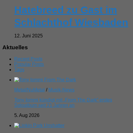
Hatebreed zu Gast im
Schlachthof Wiesbaden
12. Juni 2025
Aktuelles
Recent Posts
Popular Posts
Tags
Metal/NuMetal
/
Musik-News
Tony Iommi kündigt mit „From The Dark“ erstes
Soloalbum seit 21 Jahren an
5. Aug 2026