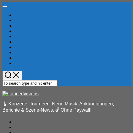
Skip
Expand
to
Menu
Home
content
Konzertberichte
Locations
Musik-News
Festivals
Pressemeldungen
Reviews
Bandindex
Konzertindex
Eventkalender
🎸 Konzerte. Tourneen. Neue Musik. Ankündigungen,
Berichte & Szene-News. 🔓 Ohne Paywall!