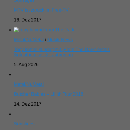
Sonstiges
MTV ist zurück im Free-TV
16. Dez 2017
Metal/NuMetal
/
Musik-News
Tony Iommi kündigt mit „From The Dark“ erstes
Soloalbum seit 21 Jahren an
5. Aug 2026
Metal/NuMetal
Butcher Babies – Lillith Tour 2018
14. Dez 2017
Sonstiges