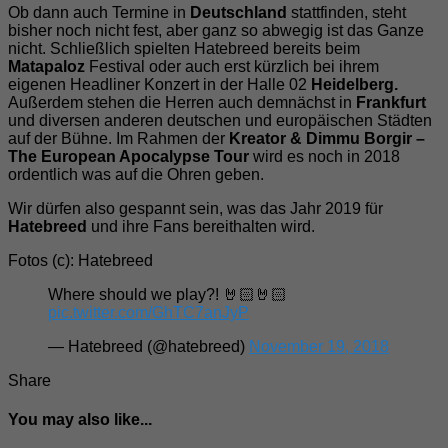
Ob dann auch Termine in
Deutschland
stattfinden, steht
bisher noch nicht fest, aber ganz so abwegig ist das Ganze
nicht. Schließlich spielten Hatebreed bereits beim
Matapaloz
Festival oder auch erst kürzlich bei ihrem
eigenen Headliner Konzert in der Halle 02
Heidelberg.
Außerdem stehen die Herren auch demnächst in
Frankfurt
und diversen anderen deutschen und europäischen Städten
auf der Bühne. Im Rahmen der
Kreator & Dimmu Borgir –
The European Apocalypse Tour
wird es noch in 2018
ordentlich was auf die Ohren geben.
Wir dürfen also gespannt sein, was das Jahr 2019 für
Hatebreed
und ihre Fans bereithalten wird.
Fotos (c): Hatebreed
Where should we play?! 🤘🏻🤘🏻
pic.twitter.com/GhTC7anJyP
— Hatebreed (@hatebreed)
November 19, 2018
Share
You may also like...