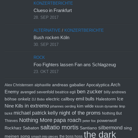
KONZERTBERICHTE
Clueso in Frankfurt
28. SEP 2017
ALTERNATIVE
/
KONZERTBERICHTE
Bush rocken Köln
30. SEP 2017
ROCK
Foo Fighters lassen Fan ans Schlagzeug
23. OKT 2017
Arch
andreas gabalier
Apocalyptica
Alex Christensen
alphaville
ben zucker
Enemy
avenged sevenfold
beatrice egli
billy andrews
emil bulls
Ice
böhse onkelz
electric callboy
Halestorm
DJ Bobo
in extremo
Nine Kills
kim wilde
johannes oerding
kissin dynamite
limp
michael patrick kelly
night of the proms
Nothing But
bizkit
Nothing More
papa roach
powerwolf
Thieves
peter fox
saltatio mortis
silbermond
sing
Rockharz
Sabaton
Santiano
the dark
meinen song
the boss hoss
smash into pieces