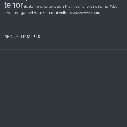
tenor
the hirsch effekt
the dark tenor konzertbericht
the rasmus
Tokio
tom gaebel
vanessa mai
volbeat
wirtz
Hotel
wincent weiss
AKTUELLE MUSIK