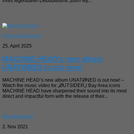
ihres legendären Debütalbums „Burn My...
Pressemeldungen
25. April 2025
MACHINE HEAD’s new album
UNATØNED is out now!
MACHINE HEAD’s new album UNATØNED is out now! –
Watch the music video for „ØUTSIDER„! Bay Area icons
MACHINE HEAD have sharpened their sound into its most
direct and impactful form with the release of their...
Metal/NuMetal
2. Nov 2021