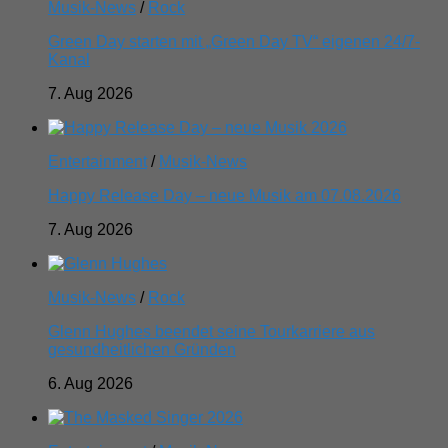
Musik-News
/
Rock
Green Day starten mit „Green Day TV“ eigenen 24/7-
Kanal
7. Aug 2026
Entertainment
/
Musik-News
Happy Release Day – neue Musik am 07.08.2026
7. Aug 2026
Musik-News
/
Rock
Glenn Hughes beendet seine Tourkarriere aus
gesundheitlichen Gründen
6. Aug 2026