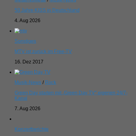
50 Jahre KISS in Deutschland
4. Aug 2026
Sonstiges
MTV ist zurück im Free-TV
16. Dez 2017
Musik-News
/
Rock
Green Day starten mit „Green Day TV“ eigenen 24/7-
Kanal
7. Aug 2026
Konzertberichte