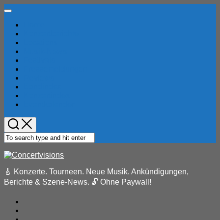
Skip
Expand
to
Menu
Home
content
Konzertberichte
Locations
Musik-News
Festivals
Pressemeldungen
Reviews
Bandindex
Konzertindex
Eventkalender
🎸 Konzerte. Tourneen. Neue Musik. Ankündigungen,
Berichte & Szene-News. 🔓 Ohne Paywall!