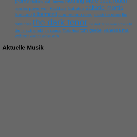
Nothing More
papa roach
proms
Nothing But Thieves
saltatio mortis
powerwolf
Rockharz
Sabaton
peter fox
silbermond
sing meinen song
Santiano
the
smash into pieces
the dark tenor
boss hoss
the dark tenor konzertbericht
tom gaebel
vanessa mai
the hirsch effekt
the rasmus
Tokio Hotel
volbeat
wirtz
wincent weiss
Aktuelle Musik