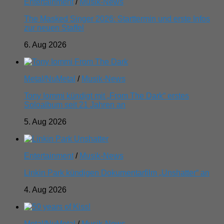
Entertainment
/
Musik-News
The Masked Singer 2026: Starttermin und erste Infos
zur neuen Staffel
6. Aug 2026
Metal/NuMetal
/
Musik-News
Tony Iommi kündigt mit „From The Dark“ erstes
Soloalbum seit 21 Jahren an
5. Aug 2026
Entertainment
/
Musik-News
Linkin Park kündigen Dokumentarfilm „Unshatter“ an
4. Aug 2026
Metal/NuMetal
/
Musik-News