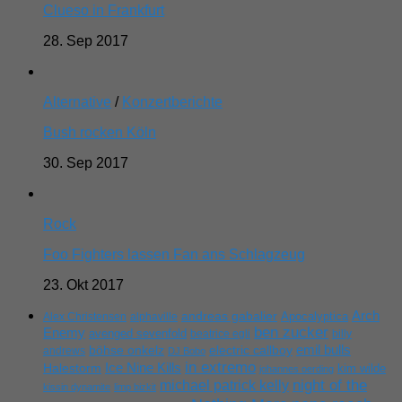
Clueso in Frankfurt
28. Sep 2017
Alternative
/
Konzertberichte
Bush rocken Köln
30. Sep 2017
Rock
Foo Fighters lassen Fan ans Schlagzeug
23. Okt 2017
Arch
andreas gabalier
Apocalyptica
Alex Christensen
alphaville
ben zucker
Enemy
avenged sevenfold
beatrice egli
billy
emil bulls
böhse onkelz
electric callboy
andrews
DJ Bobo
in extremo
Ice Nine Kills
Halestorm
kim wilde
johannes oerding
michael patrick kelly
night of the
kissin dynamite
limp bizkit