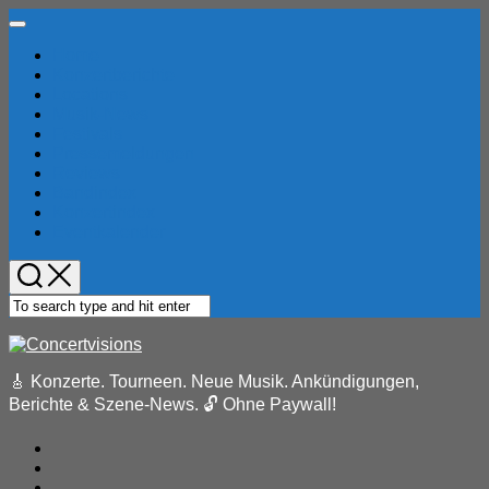
Skip
Expand
to
Menu
Home
content
Konzertberichte
Locations
Musik-News
Festivals
Pressemeldungen
Reviews
Bandindex
Konzertindex
Eventkalender
🎸 Konzerte. Tourneen. Neue Musik. Ankündigungen,
Berichte & Szene-News. 🔓 Ohne Paywall!