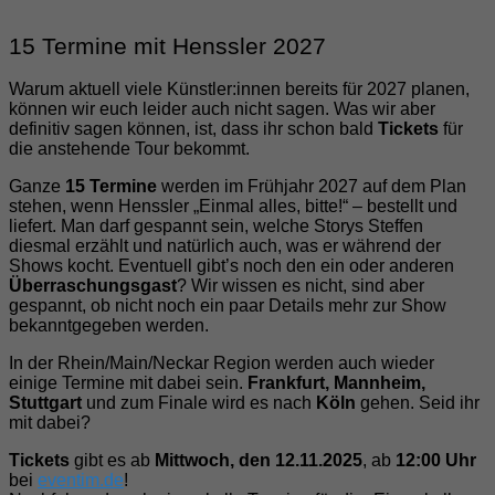
15 Termine mit Henssler 2027
Warum aktuell viele Künstler:innen bereits für 2027 planen,
können wir euch leider auch nicht sagen. Was wir aber
definitiv sagen können, ist, dass ihr schon bald
Tickets
für
die anstehende Tour bekommt.
Ganze
15 Termine
werden im Frühjahr 2027 auf dem Plan
stehen, wenn Henssler „Einmal alles, bitte!“ – bestellt und
liefert. Man darf gespannt sein, welche Storys Steffen
diesmal erzählt und natürlich auch, was er während der
Shows kocht. Eventuell gibt’s noch den ein oder anderen
Überraschungsgast
? Wir wissen es nicht, sind aber
gespannt, ob nicht noch ein paar Details mehr zur Show
bekanntgegeben werden.
In der Rhein/Main/Neckar Region werden auch wieder
einige Termine mit dabei sein.
Frankfurt, Mannheim,
Stuttgart
und zum Finale wird es nach
Köln
gehen. Seid ihr
mit dabei?
Tickets
gibt es ab
Mittwoch, den 12.11.2025
, ab
12:00 Uhr
bei
eventim.de
!