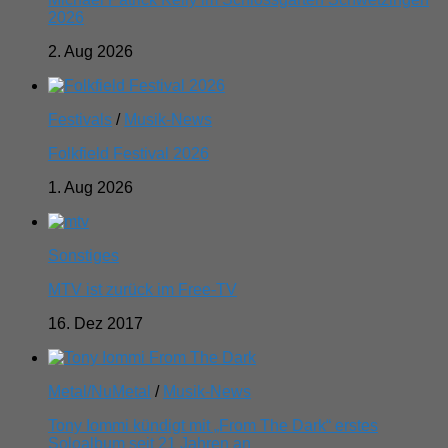
2026
2. Aug 2026
Festivals
/
Musik-News
Folkfield Festival 2026
1. Aug 2026
Sonstiges
MTV ist zurück im Free-TV
16. Dez 2017
Metal/NuMetal
/
Musik-News
Tony Iommi kündigt mit „From The Dark“ erstes
Soloalbum seit 21 Jahren an