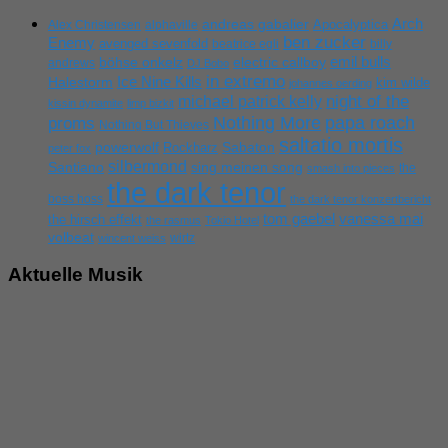
Arch
andreas gabalier
Apocalyptica
Alex Christensen
alphaville
ben zucker
Enemy
avenged sevenfold
beatrice egli
billy
emil bulls
böhse onkelz
electric callboy
andrews
DJ Bobo
in extremo
Ice Nine Kills
Halestorm
kim wilde
johannes oerding
michael patrick kelly
night of the
kissin dynamite
limp bizkit
Nothing More
papa roach
proms
Nothing But Thieves
saltatio mortis
powerwolf
Rockharz
Sabaton
peter fox
silbermond
sing meinen song
Santiano
the
smash into pieces
the dark tenor
boss hoss
the dark tenor konzertbericht
tom gaebel
vanessa mai
the hirsch effekt
the rasmus
Tokio Hotel
volbeat
wirtz
wincent weiss
Aktuelle Musik