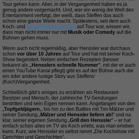
Tour gehen kann. Aber, in der Vergangenheit haben es ja
genug andere vorgemacht. Und, wer ein wenig die Welt des
Entertainment verfolgt, der weiß, dass Steffen das auch
schon eine ganze Weile macht. Spätestens, seit dem auch
Koch- und
Backinfluencerin Sally
auf Tour war, wissen wir,
dass man nicht immer nur mit
Musik oder Comedy
auf die
Bühnen gehen muss.
Wenn auch nicht regelmäßig, aber Henssler war durchaus
schon
vor über 10 Jahren
auf Tour und hat mit seiner Koch-
Show begeistert. Neben einfachen Rezepten (besser
bekannt als
„Hensslers schnelle Nummer“
, mit der er auch
einen YouTube Kanal pflegt) gibt es auf der Bühne auch die
ein oder andere lustige Story aus Steffens‘
(Koch)Vergangenheit.
Schließlich gibt’s einiges zu erzählen als Restaurant-
Besitzer und Mensch, der zahlreiche TV-Sendungen
bestritten und sein Eigen nennen kann. Angefangen von den
„
Topfgeldjägern
„, bis hin zu den Battles mit Tim Mälzer und
seiner Sendung „
Mälzer und Henssler liefern ab!
“ und na
klar, seiner eigenen Sendung „
Grill den Henssle
r“ – er hat
einfach schon alles im TV als Koch erlebt, was man erleben
kann. Kurz, wie Henssler es selbst nennt „Die Kochshow mit
Gerichten und Geschichten“.