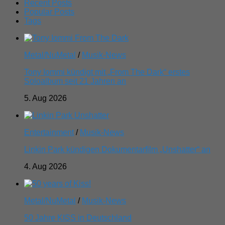
Recent Posts
Popular Posts
Tags
Metal/NuMetal
/
Musik-News
Tony Iommi kündigt mit „From The Dark“ erstes
Soloalbum seit 21 Jahren an
5. Aug 2026
Entertainment
/
Musik-News
Linkin Park kündigen Dokumentarfilm „Unshatter“ an
4. Aug 2026
Metal/NuMetal
/
Musik-News
50 Jahre KISS in Deutschland