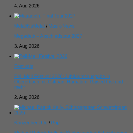
4. Aug 2026
Metal/NuMetal
/
Musik-News
Megadeth – Abschiedstour 2027
3. Aug 2026
Festivals
Pell-Mell Festival 2026: Jubiläumsausgabe in
Obererbach mit Caliban, Hämatom, Raised Fist und
mehr
2. Aug 2026
Konzertberichte
/
Pop
Michael Patrick Kelly im Schlossgarten Schwetzingen