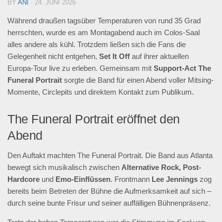
BY
ANI
· 24. JUNI 2026
Während draußen tagsüber Temperaturen von rund 35 Grad
herrschten, wurde es am Montagabend auch im Colos-Saal
alles andere als kühl. Trotzdem ließen sich die Fans die
Gelegenheit nicht entgehen,
Set It Off
auf ihrer aktuellen
Europa-Tour live zu erleben. Gemeinsam mit
Support-Act The
Funeral Portrait
sorgte die Band für einen Abend voller Mitsing-
Momente, Circlepits und direktem Kontakt zum Publikum.
The Funeral Portrait eröffnet den
Abend
Den Auftakt machten The Funeral Portrait. Die Band aus Atlanta
bewegt sich musikalisch zwischen
Alternative Rock, Post-
Hardcore
und
Emo-Einflüssen
. Frontmann
Lee Jennings
zog
bereits beim Betreten der Bühne die Aufmerksamkeit auf sich –
durch seine bunte Frisur und seiner auffälligen Bühnenpräsenz.