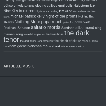
avenged sevenfold
beatrice egli
billy andrews
emil bulls
Ice
böhse onkelz
electric callboy
Halestorm
DJ Bobo
in extremo
Nine Kills
kim wilde
johannes oerding
kissin dynamite
limp
michael patrick kelly
night of the proms
Nothing But
bizkit
Nothing More
papa roach
powerwolf
Thieves
peter fox
saltatio mortis
silbermond
sing
Rockharz
Sabaton
Santiano
the dark
meinen song
the boss hoss
smash into pieces
tenor
the hirsch effekt
the dark tenor konzertbericht
the rasmus
Tokio
tom gaebel
vanessa mai
volbeat
wirtz
Hotel
wincent weiss
AKTUELLE MUSIK