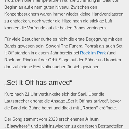
Trotz der hohen Temperaturen war die Stimmung im Saal von
Beginn an auf einem guten Niveau. Zwischen den
Konzertbesuchern waren immer wieder kleine Handventilatoren
zu entdecken, doch weder die Hitze noch die stickige Luft
konnten die Vorfreude auf die beiden Bands verringern.
Für viele Besucher dürfte es nicht die erste Begegnung mit den
Bands gewesen sein. Sowohl The Funeral Portrait als auch Set
It Off standen in diesem Jahr bereits bei
Rock im Park
(und
Rock am Ring) auf der Orbit Stage auf der Bühne und konnten
dort zahlreiche Festivalbesucher für sich gewinnen.
„Set It Off has arrived“
Kurz nach 21 Uhr verdunkelte sich der Saal. Über die
Lautsprecher ertönte die Ansage „Set It Off has arrived“, bevor
die Band die Bühne betrat und direkt mit
„Rotten“
eröffnete.
Der Song stammt vom 2023 erschienenen
Album
„Elsewhere“
und zählt inzwischen zu den festen Bestandteilen