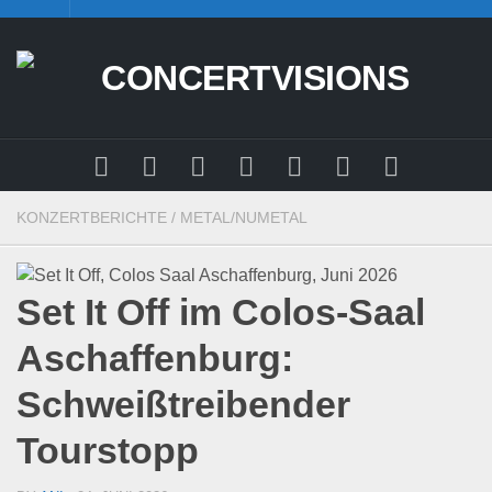
Skip
to
content
KONZERTBERICHTE
/
METAL/NUMETAL
Set It Off im Colos-Saal
Aschaffenburg:
Schweißtreibender
Tourstopp