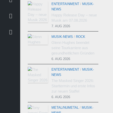
ENTERTAINMENT
/
MUSIK-
NEWS
Happy Release Day – neue
Musik am 07.08.2026
7. AUG 2026
MUSIK-NEWS
/
ROCK
Glenn Hughes beendet
seine Tourkarriere aus
gesundheitlichen Gründen
6. AUG 2026
ENTERTAINMENT
/
MUSIK-
NEWS
The Masked Singer 2026:
Starttermin und erste Infos
zur neuen Staffel
6. AUG 2026
METAL/NUMETAL
/
MUSIK-
NEWS