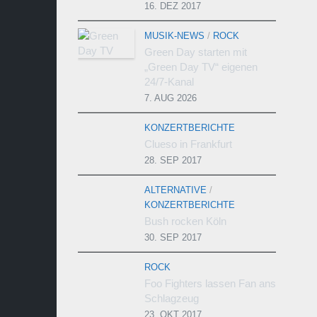
16. DEZ 2017
MUSIK-NEWS
/
ROCK
Green Day starten mit
„Green Day TV“ eigenen
24/7-Kanal
7. AUG 2026
KONZERTBERICHTE
Clueso in Frankfurt
28. SEP 2017
ALTERNATIVE
/
KONZERTBERICHTE
Bush rocken Köln
30. SEP 2017
ROCK
Foo Fighters lassen Fan ans
Schlagzeug
23. OKT 2017