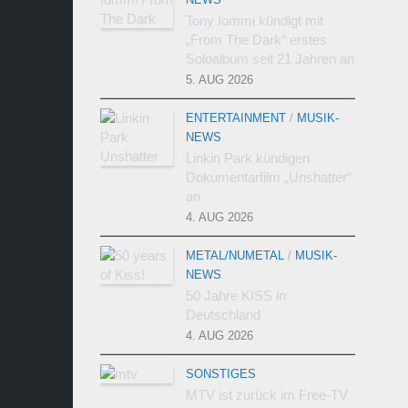
Tony Iommi kündigt mit
„From The Dark“ erstes
Soloalbum seit 21 Jahren an
5. AUG 2026
ENTERTAINMENT
/
MUSIK-
NEWS
Linkin Park kündigen
Dokumentarfilm „Unshatter“
an
4. AUG 2026
METAL/NUMETAL
/
MUSIK-
NEWS
50 Jahre KISS in
Deutschland
4. AUG 2026
SONSTIGES
MTV ist zurück im Free-TV