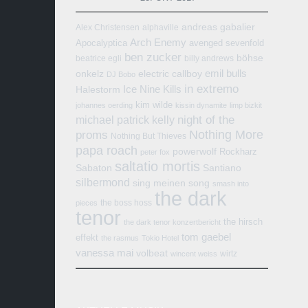
andreas gabalier
Alex Christensen
alphaville
Arch Enemy
Apocalyptica
avenged sevenfold
ben zucker
böhse
beatrice egli
billy andrews
emil bulls
onkelz
electric callboy
DJ Bobo
in extremo
Ice Nine Kills
Halestorm
kim wilde
johannes oerding
kissin dynamite
limp bizkit
michael patrick kelly
night of the
Nothing More
proms
Nothing But Thieves
papa roach
powerwolf
Rockharz
peter fox
saltatio mortis
Sabaton
Santiano
silbermond
sing meinen song
smash into
the dark
the boss hoss
pieces
tenor
the hirsch
the dark tenor konzertbericht
tom gaebel
effekt
the rasmus
Tokio Hotel
vanessa mai
volbeat
wirtz
wincent weiss