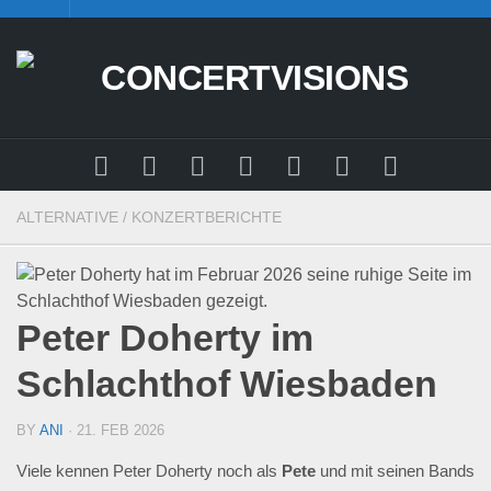
Skip
to
content
ALTERNATIVE
/
KONZERTBERICHTE
Peter Doherty im
Schlachthof Wiesbaden
BY
ANI
· 21. FEB 2026
Viele kennen Peter Doherty noch als
Pete
und mit seinen Bands