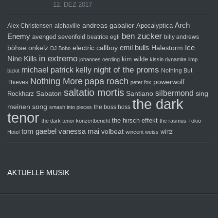
12. DEZ 2017
Arch
andreas gabalier
Apocalyptica
Alex Christensen
alphaville
ben zucker
Enemy
avenged sevenfold
beatrice egli
billy andrews
emil bulls
Ice
böhse onkelz
electric callboy
Halestorm
DJ Bobo
in extremo
Nine Kills
kim wilde
johannes oerding
kissin dynamite
limp
michael patrick kelly
night of the proms
Nothing But
bizkit
Nothing More
papa roach
powerwolf
Thieves
peter fox
saltatio mortis
silbermond
sing
Rockharz
Sabaton
Santiano
the dark
meinen song
the boss hoss
smash into pieces
tenor
the hirsch effekt
the dark tenor konzertbericht
the rasmus
Tokio
tom gaebel
vanessa mai
volbeat
wirtz
Hotel
wincent weiss
AKTUELLE MUSIK