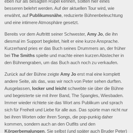
eben nur als besagten Rüpel kennen, sollten hier eines
besseren belehrt werden. Auf der aktuellen Tour wird, wie
erwähnt, auf
Publikumsnähe
, reduzierte Bühnenbeleuchtung
und eine intimere Atmosphäre gesetzt.
Bereits vor dem Auftrittt seiner Schwester,
Amy Jo
, die ihn
diesmal im Support begleitet, hielt er eine kurze Ansprache.
Kurzerhand pries er das Buch seines Drummers an, der früher
bei
The Smiths
spielte und machte einen kurzen Abstecher in
den Bühnengraben, um das Buch auch noch zu verkaufen.
Zurück auf der Bühne zeigte
Amy Jo
erst mal eine komplett
andere Seite, als das, was wir noch von Peter sehen durften.
Ausgelassen,
locker und leicht
schwebte sie über die Bühne
und begeisterte sie mit ihrer Band, The Spangles, Wiesbaden.
Immer wieder richtete sie das Wort ans Publikum und sprach
sich für Freiheit und Liebe für alle aus. Das spürte man nicht nur
bei ihren Worten oder ihren Songs, die pop-punkig daher
kommen, sondern auch an den Outfits und den
Körperbemalungen
. Sie selbst (und später auch Bruder Peter)