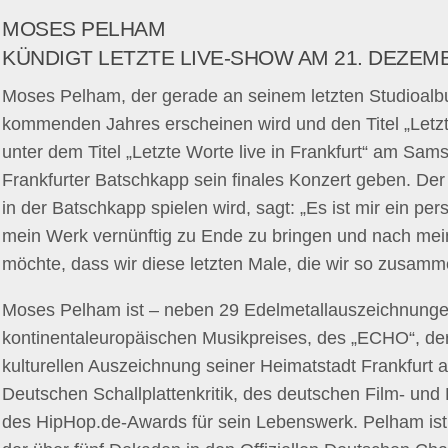
MOSES PELHAM
KÜNDIGT LETZTE LIVE-SHOW AM 21. DEZEM
Moses Pelham, der gerade an seinem letzten Studioalbu
kommenden Jahres erscheinen wird und den Titel „Letzte
unter dem Titel „Letzte Worte live in Frankfurt“ am Sa
Frankfurter Batschkapp sein finales Konzert geben. Der
in der Batschkapp spielen wird, sagt: „Es ist mir ein per
mein Werk vernünftig zu Ende zu bringen und nach mein
möchte, dass wir diese letzten Male, die wir so zusam
Moses Pelham ist – neben 29 Edelmetallauszeichnungen
kontinentaleuropäischen Musikpreises, des „ECHO“, de
kulturellen Auszeichnung seiner Heimatstadt Frankfurt
Deutschen Schallplattenkritik, des deutschen Film- un
des HipHop.de-Awards für sein Lebenswerk. Pelham ist 