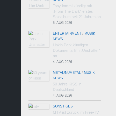
Tony Iommi kündigt mit
„From The Dark“ erstes
Soloalbum seit 21 Jahren an
5. AUG 2026
ENTERTAINMENT
/
MUSIK-
NEWS
Linkin Park kündigen
Dokumentarfilm „Unshatter“
an
4. AUG 2026
METAL/NUMETAL
/
MUSIK-
NEWS
50 Jahre KISS in
Deutschland
4. AUG 2026
SONSTIGES
MTV ist zurück im Free-TV