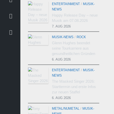
ENTERTAINMENT
/
MUSIK-
NEWS
Happy Release Day – neue
Musik am 07.08.2026
7. AUG 2026
MUSIK-NEWS
/
ROCK
Glenn Hughes beendet
seine Tourkarriere aus
gesundheitlichen Gründen
6. AUG 2026
ENTERTAINMENT
/
MUSIK-
NEWS
The Masked Singer 2026:
Starttermin und erste Infos
zur neuen Staffel
6. AUG 2026
METAL/NUMETAL
/
MUSIK-
NEWS