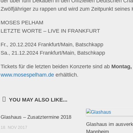
der über fünf Dekaden in den Offiziellen Deutschen Char
Zwölfjähriger zu rappen und wird zum Zeitpunkt seines K
MOSES PELHAM
LETZTE WORTE – LIVE IN FRANKFURT
Fr., 20.12.2024 Frankfurt/Main, Batschkapp
Sa., 21.12.2024 Frankfurt/Main, Batschkapp
Tickets für die letzten beiden Konzerte sind ab
Montag,
www.mosespelham.de
erhältlich.
YOU MAY ALSO LIKE...
Glashaus – Zusatztermine 2018
Glashaus im ausverk
18. NOV 2017
Mannheim