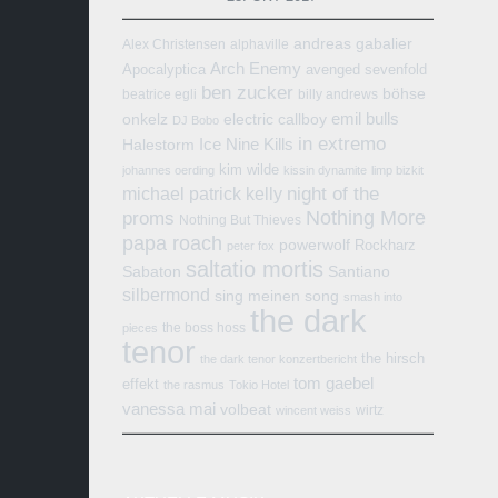
andreas gabalier
Alex Christensen
alphaville
Arch Enemy
Apocalyptica
avenged sevenfold
ben zucker
böhse
beatrice egli
billy andrews
emil bulls
onkelz
electric callboy
DJ Bobo
in extremo
Ice Nine Kills
Halestorm
kim wilde
johannes oerding
kissin dynamite
limp bizkit
michael patrick kelly
night of the
Nothing More
proms
Nothing But Thieves
papa roach
powerwolf
Rockharz
peter fox
saltatio mortis
Sabaton
Santiano
silbermond
sing meinen song
smash into
the dark
the boss hoss
pieces
tenor
the hirsch
the dark tenor konzertbericht
tom gaebel
effekt
the rasmus
Tokio Hotel
vanessa mai
volbeat
wirtz
wincent weiss