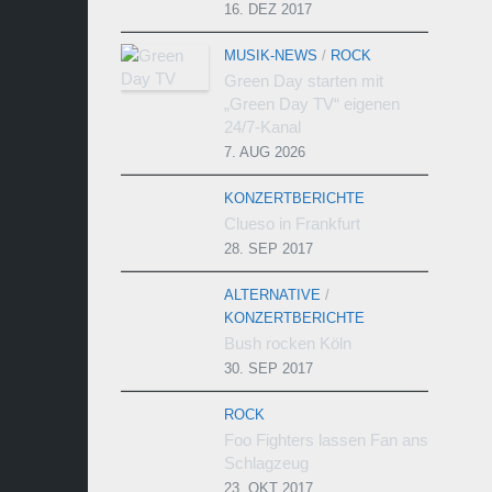
16. DEZ 2017
MUSIK-NEWS
/
ROCK
Green Day starten mit
„Green Day TV“ eigenen
24/7-Kanal
7. AUG 2026
KONZERTBERICHTE
Clueso in Frankfurt
28. SEP 2017
ALTERNATIVE
/
KONZERTBERICHTE
Bush rocken Köln
30. SEP 2017
ROCK
Foo Fighters lassen Fan ans
Schlagzeug
23. OKT 2017