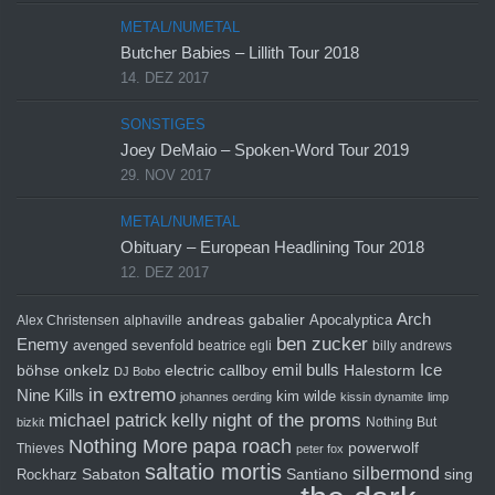
METAL/NUMETAL
Butcher Babies – Lillith Tour 2018
14. DEZ 2017
SONSTIGES
Joey DeMaio – Spoken-Word Tour 2019
29. NOV 2017
METAL/NUMETAL
Obituary – European Headlining Tour 2018
12. DEZ 2017
Arch
andreas gabalier
Apocalyptica
Alex Christensen
alphaville
ben zucker
Enemy
avenged sevenfold
beatrice egli
billy andrews
emil bulls
Ice
böhse onkelz
electric callboy
Halestorm
DJ Bobo
in extremo
Nine Kills
kim wilde
johannes oerding
kissin dynamite
limp
michael patrick kelly
night of the proms
Nothing But
bizkit
Nothing More
papa roach
powerwolf
Thieves
peter fox
saltatio mortis
silbermond
sing
Rockharz
Sabaton
Santiano