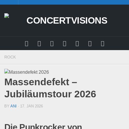
Skip
to
content
ROCK
Massendefekt –
Jubiläumstour 2026
BY
ANI
· 17. JAN 2026
Die Punkrocker von