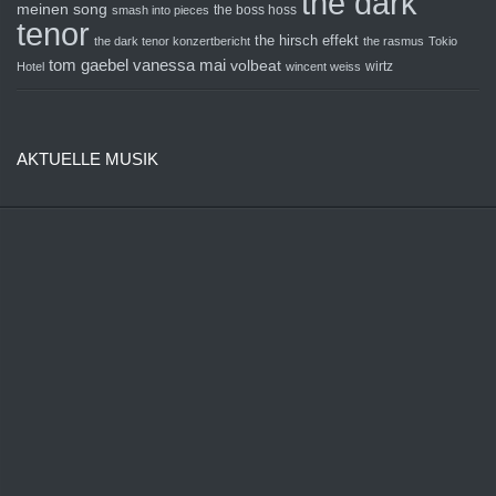
the dark
meinen song
the boss hoss
smash into pieces
tenor
the hirsch effekt
the dark tenor konzertbericht
the rasmus
Tokio
tom gaebel
vanessa mai
volbeat
wirtz
Hotel
wincent weiss
AKTUELLE MUSIK