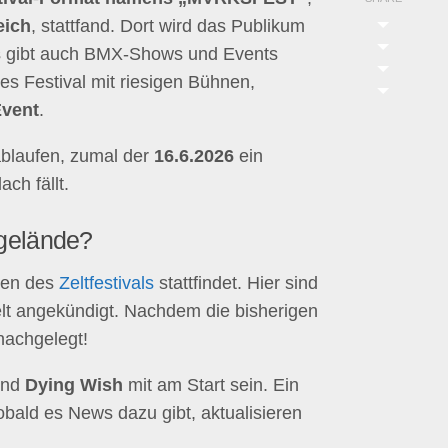
eich
, stattfand. Dort wird das Publikum
es gibt auch BMX-Shows und Events
s Festival mit riesigen Bühnen,
Event
.
blaufen, zumal der
16.6.2026
ein
ch fällt.
gelände?
en des
Zeltfestivals
stattfindet. Hier sind
zelt angekündigt. Nachdem die bisherigen
nachgelegt!
nd
Dying Wish
mit am Start sein. Ein
obald es News dazu gibt, aktualisieren