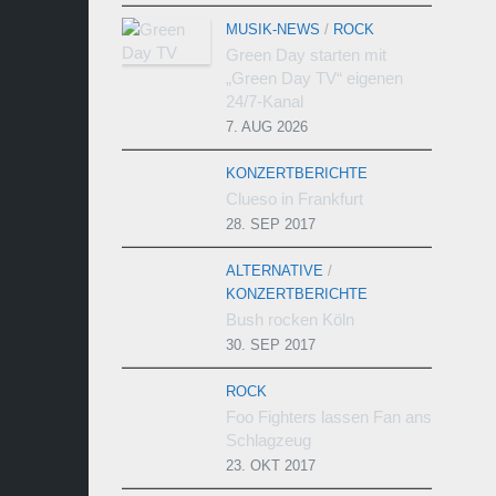
MUSIK-NEWS
/
ROCK
Green Day starten mit
„Green Day TV“ eigenen
24/7-Kanal
7. AUG 2026
KONZERTBERICHTE
Clueso in Frankfurt
28. SEP 2017
ALTERNATIVE
/
KONZERTBERICHTE
Bush rocken Köln
30. SEP 2017
ROCK
Foo Fighters lassen Fan ans
Schlagzeug
23. OKT 2017