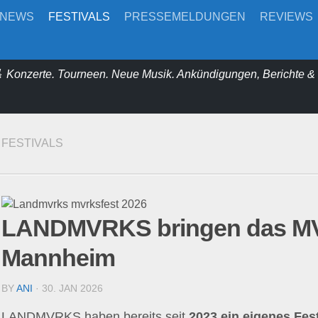
-NEWS
FESTIVALS
PRESSEMELDUNGEN
REVIEWS
 Konzerte. Tourneen. Neue Musik. Ankündigungen, Berichte 
FESTIVALS
LANDMVRKS bringen das M
Mannheim
BY
ANI
· 30. JAN 2026
LANDMVRKS haben bereits seit
2023 ein eigenes F