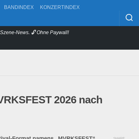
BANDINDEX
KONZERTINDEX
& Szene-News. 🔓 Ohne Paywall!
VRKSFEST 2026 nach
estival-Format namens „MVRKSFEST“
,
SHARE