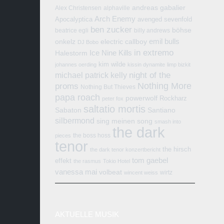
andreas gabalier
Alex Christensen
alphaville
Arch Enemy
Apocalyptica
avenged sevenfold
ben zucker
böhse
beatrice egli
billy andrews
emil bulls
onkelz
electric callboy
DJ Bobo
in extremo
Ice Nine Kills
Halestorm
kim wilde
johannes oerding
kissin dynamite
limp bizkit
michael patrick kelly
night of the
Nothing More
proms
Nothing But Thieves
papa roach
powerwolf
Rockharz
peter fox
saltatio mortis
Sabaton
Santiano
silbermond
sing meinen song
smash into
the dark
the boss hoss
pieces
tenor
the hirsch
the dark tenor konzertbericht
tom gaebel
effekt
the rasmus
Tokio Hotel
vanessa mai
volbeat
wirtz
wincent weiss
AKTUELLE MUSIK