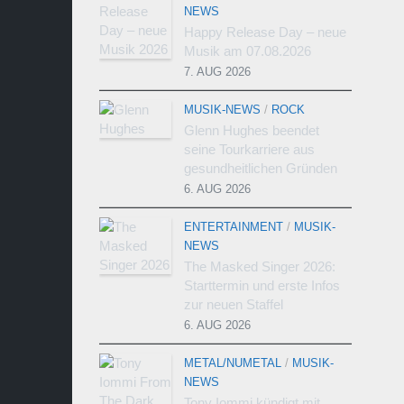
NEWS
Happy Release Day – neue
Musik am 07.08.2026
7. AUG 2026
MUSIK-NEWS
/
ROCK
Glenn Hughes beendet
seine Tourkarriere aus
gesundheitlichen Gründen
6. AUG 2026
ENTERTAINMENT
/
MUSIK-
NEWS
The Masked Singer 2026:
Starttermin und erste Infos
zur neuen Staffel
6. AUG 2026
METAL/NUMETAL
/
MUSIK-
NEWS
Tony Iommi kündigt mit