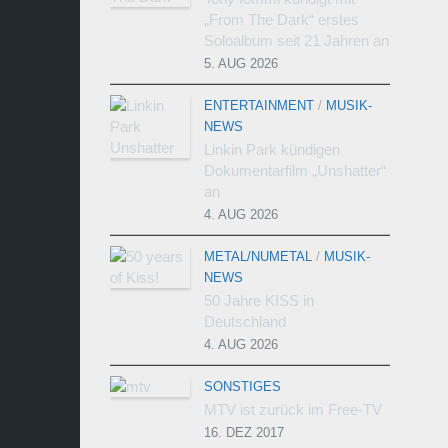
„From The Dark“ erstes
Soloalbum seit 21 Jahren an
5. AUG 2026
ENTERTAINMENT
/
MUSIK-
NEWS
Linkin Park kündigen
Dokumentarfilm „Unshatter“
an
4. AUG 2026
METAL/NUMETAL
/
MUSIK-
NEWS
50 Jahre KISS in
Deutschland
4. AUG 2026
SONSTIGES
MTV ist zurück im Free-TV
16. DEZ 2017