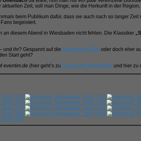
us
Offenbach
da wäre, hört man nur ein paar vereinzelte Buhruf
aktuellen Zeit, soll man Dinge, wie die Herkunft in der Region,
als beim Publikum dafür, dass sie auch nach so langer Zeit 
Fans begeistert.
n an diesem Abend in Wiesbaden nicht fehlen. Die Klassiker
„S
– und ihr? Gespannt auf die
Burgentour 2026
oder doch eher a
en Start geht?
uf eventim.de (hier geht’s zu
Tickets der Burgentour
und hier zu