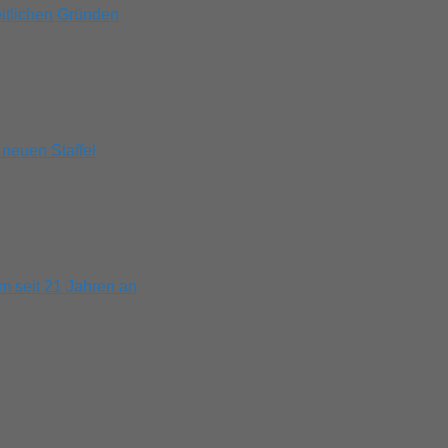
itlichen Gründen
 neuen Staffel
m seit 21 Jahren an