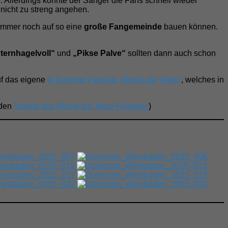
e. Allerdings konnte der Sänger die Fans schnell wieder
 nicht zu streng angehen.
immer noch auf so eine
große Fangemeinde
bauen können.
ternhagelvoll“
und
„Pikse Palve“
sollten dann auch schon
uf das eigene
In Extremo Festival „Weckt die Toten“
, welches in
 den
Tickets des Weckt die Toten Festivals
)