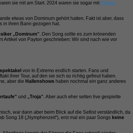
aren sie mit am Start. 2024 waren sie sogar mit
Payton
ande etwas von Dominum gehört hatten. Fakt ist aber, dass
 in ihren Bann gezogen hat.
assiker „Dominum“
. Den Song sollte es zum krönenden
Artikel von Payton geschrieben: Wir sind nach wie vor
spektakel
von In Extremo endlich starten. Fans und
kt ihrer Tour, auf den sie sich so richtig gefreut haben.
ne, aber die
Hallenshows
haben nochmal ein ganz anderes
rtaufe“
und
„Troja“
. Aber auch eher selten live gespielte
ch, war dann aber beim Blick auf die Setlist verständlich, da
ab Song 18 („Nymphenzeit“), erst mal ein paar Songs
keine