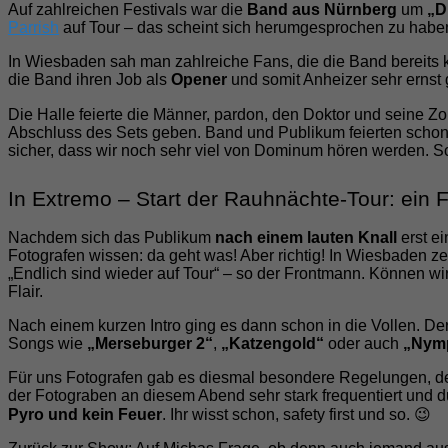
Auf zahlreichen Festivals war die
Band aus Nürnberg
um
„D
Parrish
auf Tour – das scheint sich herumgesprochen zu habe
In Wiesbaden sah man zahlreiche Fans, die die Band bereits 
die Band ihren Job als
Opener
und somit Anheizer sehr erns
Die Halle feierte die Männer, pardon, den Doktor und seine Z
Abschluss des Sets geben. Band und Publikum feierten schon 
sicher, dass wir noch sehr viel von Dominum hören werden. S
In Extremo – Start der Rauhnächte-Tour: ein 
Nachdem sich das Publikum
nach einem lauten Knall
erst ei
Fotografen wissen: da geht was! Aber richtig! In Wiesbaden ze
„Endlich sind wieder auf Tour“ – so der Frontmann. Können wi
Flair.
Nach einem kurzen Intro ging es dann schon in die Vollen. De
Songs wie
„Merseburger 2“
,
„Katzengold“
oder auch
„Nymp
Für uns Fotografen gab es diesmal besondere Regelungen, denn,
der Fotograben an diesem Abend sehr stark frequentiert und d
Pyro und kein Feuer
. Ihr wisst schon, safety first und so. 😉