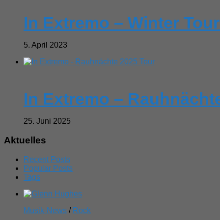
In Extremo – Winter Tou
5. April 2023
In Extremo – Rauhnächt
25. Juni 2025
Aktuelles
Recent Posts
Popular Posts
Tags
Musik-News
/
Rock