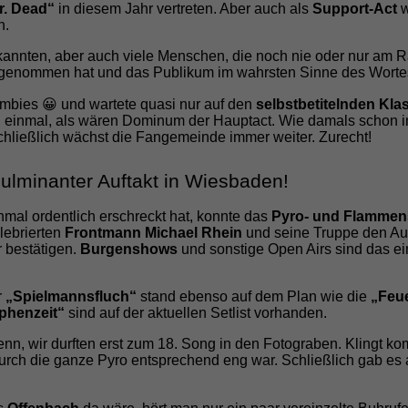
r. Dead“
in diesem Jahr vertreten. Aber auch als
Support-Act
w
n.
kannten, aber auch viele Menschen, die noch nie oder nur am R
t genommen hat und das Publikum im wahrsten Sinne des Wortes
ombies 😀 und wartete quasi nur auf den
selbstbetitelnden Kl
einmal, als wären Dominum der Hauptact. Wie damals schon im 
chließlich wächst die Fangemeinde immer weiter. Zurecht!
Fulminanter Auftakt in Wiesbaden!
nmal ordentlich erschreckt hat, konnte das
Pyro- und Flammen
lebrierten
Frontmann Michael Rhein
und seine Truppe den Aufta
r bestätigen.
Burgenshows
und sonstige Open Airs sind das ei
r
„Spielmannsfluch“
stand ebenso auf dem Plan wie die
„Feue
henzeit“
sind auf der aktuellen Setlist vorhanden.
 wir durften erst zum 18. Song in den Fotograben. Klingt komis
urch die ganze Pyro entsprechend eng war. Schließlich gab es 