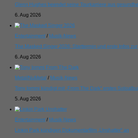
Glenn Hughes beendet seine Tourkarriere aus gesundhe
6. Aug 2026
Entertainment
/
Musik-News
The Masked Singer 2026: Starttermin und erste Infos zur
6. Aug 2026
Metal/NuMetal
/
Musik-News
Tony Iommi kündigt mit „From The Dark“ erstes Soloalbu
5. Aug 2026
Entertainment
/
Musik-News
Linkin Park kündigen Dokumentarfilm „Unshatter“ an