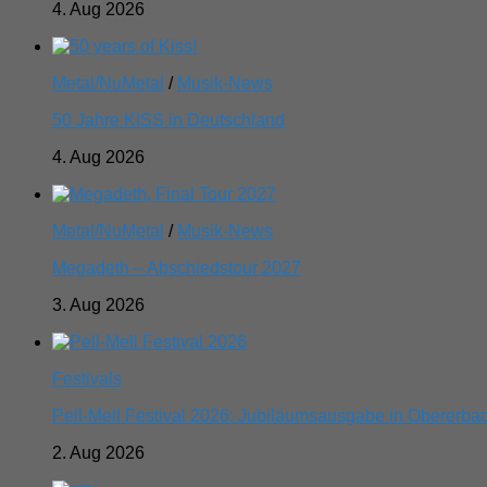
4. Aug 2026
Metal/NuMetal
/
Musik-News
50 Jahre KISS in Deutschland
4. Aug 2026
Metal/NuMetal
/
Musik-News
Megadeth – Abschiedstour 2027
3. Aug 2026
Festivals
Pell-Mell Festival 2026: Jubiläumsausgabe in Obererba
2. Aug 2026