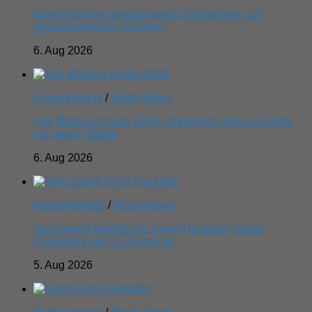
Glenn Hughes beendet seine Tourkarriere aus
gesundheitlichen Gründen
6. Aug 2026
Entertainment
/
Musik-News
The Masked Singer 2026: Starttermin und erste Infos
zur neuen Staffel
6. Aug 2026
Metal/NuMetal
/
Musik-News
Tony Iommi kündigt mit „From The Dark“ erstes
Soloalbum seit 21 Jahren an
5. Aug 2026