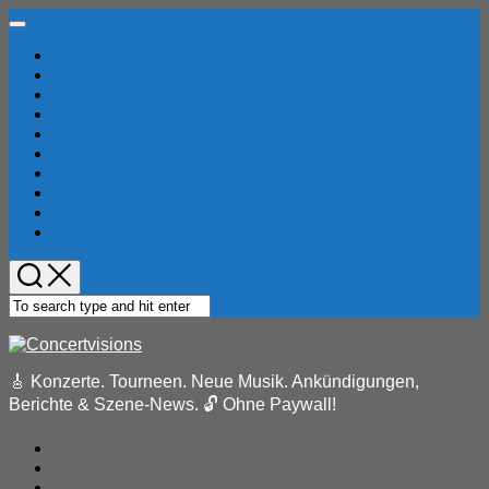
Skip
Expand
to
Menu
Home
content
Konzertberichte
Locations
Current
Musik-News
Page
Festivals
Parent
Pressemeldungen
Reviews
Bandindex
Konzertindex
Eventkalender
🎸 Konzerte. Tourneen. Neue Musik. Ankündigungen,
Berichte & Szene-News. 🔓 Ohne Paywall!