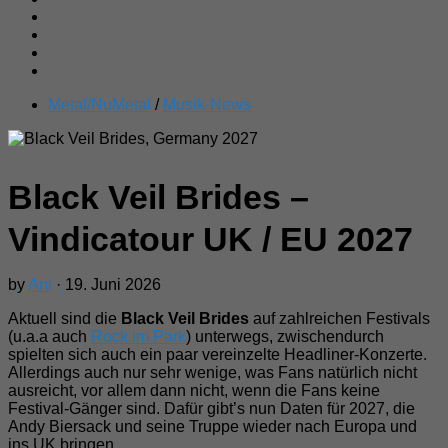
Metal/NuMetal
/
Musik-News
Black Veil Brides –
Vindicatour UK / EU 2027
by
Ani
· 19. Juni 2026
Aktuell sind die
Black Veil Brides
auf zahlreichen Festivals
(u.a.a auch
Rock im Park
) unterwegs, zwischendurch
spielten sich auch ein paar vereinzelte Headliner-Konzerte.
Allerdings auch nur sehr wenige, was Fans natürlich nicht
ausreicht, vor allem dann nicht, wenn die Fans keine
Festival-Gänger sind. Dafür gibt’s nun Daten für 2027, die
Andy Biersack und seine Truppe wieder nach Europa und
ins UK bringen.