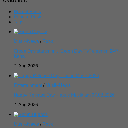
Aktuelles
Recent Posts
Popular Posts
Tags
Musik-News
/
Rock
Green Day starten mit „Green Day TV“ eigenen 24/7-
Kanal
7. Aug 2026
Entertainment
/
Musik-News
Happy Release Day – neue Musik am 07.08.2026
7. Aug 2026
Musik-News
/
Rock