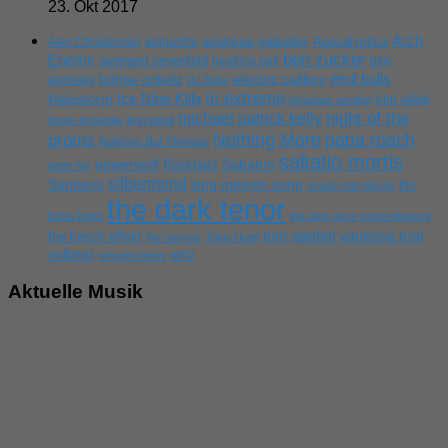
23. Okt 2017
Arch
andreas gabalier
Apocalyptica
Alex Christensen
alphaville
ben zucker
Enemy
avenged sevenfold
beatrice egli
billy
emil bulls
böhse onkelz
electric callboy
andrews
DJ Bobo
in extremo
Ice Nine Kills
Halestorm
kim wilde
johannes oerding
michael patrick kelly
night of the
kissin dynamite
limp bizkit
Nothing More
papa roach
proms
Nothing But Thieves
saltatio mortis
powerwolf
Rockharz
Sabaton
peter fox
silbermond
sing meinen song
Santiano
the
smash into pieces
the dark tenor
boss hoss
the dark tenor konzertbericht
tom gaebel
vanessa mai
the hirsch effekt
the rasmus
Tokio Hotel
volbeat
wirtz
wincent weiss
Aktuelle Musik