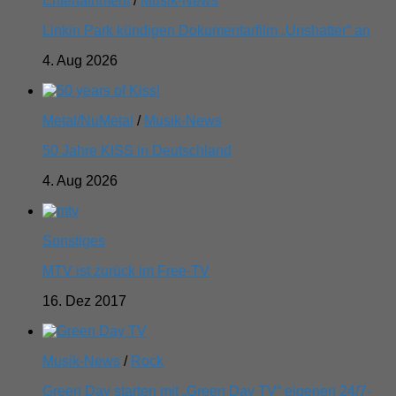
Entertainment
/
Musik-News
Linkin Park kündigen Dokumentarfilm „Unshatter“ an
4. Aug 2026
Metal/NuMetal
/
Musik-News
50 Jahre KISS in Deutschland
4. Aug 2026
Sonstiges
MTV ist zurück im Free-TV
16. Dez 2017
Musik-News
/
Rock
Green Day starten mit „Green Day TV“ eigenen 24/7-