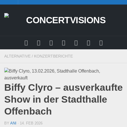
Skip
to
content
ALTERNATIVE
/
KONZERTBERICHTE
Biffy Clyro – ausverkaufte
Show in der Stadthalle
Offenbach
BY
ANI
· 14. FEB 2026