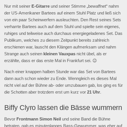
Nur mit seiner
E-Gitarre
und seiner Stimme „bewaffnet“ nahm
der US-Amerikaner Bartees auf einem Stuhl Platz und ließ sich
von ein paar Scheinwerfern ausleuchten. Den Rest seines Sets
verharrte Bartees auch auf dem Stuhl und spielte sein eigenes,
ruhiges und teilweise auch durchaus energiegeladenes Set. Das
Publikum, welches zu diesem Zeitpunkt bereits zahlreich
erschienen war, lauscht den Klängen aufmerksam und nahm
Strange auch seinen
kleinen Vauxpas
nicht übel, als er
erzählte, dass er das erste Mal in Frankfurt sei. 😉
Nach einer knappen halben Stunde war das Set von Bartees
dann auch schon wieder zu Ende. Wenngleich es dieses Mal
nicht viel auf der Bühne ab- oder umzubauen gab, los ging es für
die Schotten aber trotzdem erst um kurz vor
21 Uhr
.
Biffy Clyro lassen die Bässe wummern
Bevor
Frontmann Simon Neil
und seine Band die Bühne
betraten, gab es minutenlanges Bass-Gewummer, was eher auf