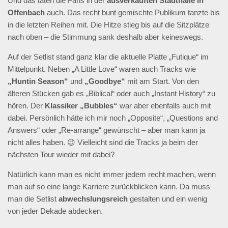
Und das taten die Fans in der
ausverkauften Stadthalle in
Offenbach
auch. Das recht bunt gemischte Publikum tanzte bis
in die letzten Reihen mit. Die Hitze stieg bis auf die Sitzplätze
nach oben – die Stimmung sank deshalb aber keineswegs.
Auf der Setlist stand ganz klar die aktuelle Platte „Futique“ im
Mittelpunkt. Neben „A Little Love“ waren auch Tracks wie
„Huntin Season“
und
„Goodbye“
mit am Start. Von den
älteren Stücken gab es „Biblical“ oder auch „Instant History“ zu
hören. Der
Klassiker „Bubbles“
war aber ebenfalls auch mit
dabei. Persönlich hätte ich mir noch „Opposite“, „Questions and
Answers“ oder „Re-arrange“ gewünscht – aber man kann ja
nicht alles haben. 😉 Vielleicht sind die Tracks ja beim der
nächsten Tour wieder mit dabei?
Natürlich kann man es nicht immer jedem recht machen, wenn
man auf so eine lange Karriere zurückblicken kann. Da muss
man die Setlist
abwechslungsreich
gestalten und ein wenig
von jeder Dekade abdecken.