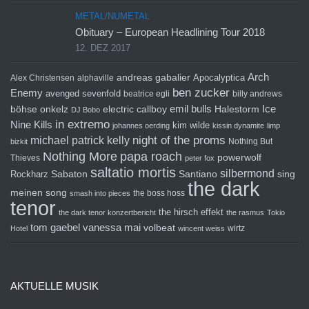
METAL/NUMETAL
Obituary – European Headlining Tour 2018
12. DEZ 2017
Arch
andreas gabalier
Apocalyptica
Alex Christensen
alphaville
ben zucker
Enemy
avenged sevenfold
beatrice egli
billy andrews
emil bulls
Ice
böhse onkelz
electric callboy
Halestorm
DJ Bobo
in extremo
Nine Kills
kim wilde
johannes oerding
kissin dynamite
limp
michael patrick kelly
night of the proms
Nothing But
bizkit
Nothing More
papa roach
powerwolf
Thieves
peter fox
saltatio mortis
silbermond
sing
Rockharz
Sabaton
Santiano
the dark
meinen song
the boss hoss
smash into pieces
tenor
the hirsch effekt
the dark tenor konzertbericht
the rasmus
Tokio
tom gaebel
vanessa mai
volbeat
wirtz
Hotel
wincent weiss
AKTUELLE MUSIK