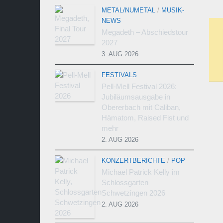
METAL/NUMETAL
/
MUSIK-
NEWS
Megadeth – Abschiedstour
2027
3. AUG 2026
FESTIVALS
Pell-Mell Festival 2026:
Jubiläumsausgabe in
Obererbach mit Caliban,
Hämatom, Raised Fist und
mehr
2. AUG 2026
KONZERTBERICHTE
/
POP
Michael Patrick Kelly im
Schlossgarten
Schwetzingen 2026
2. AUG 2026