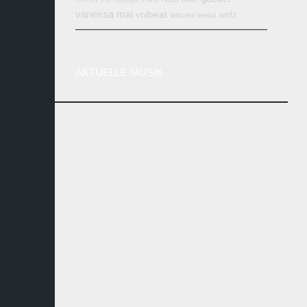
vanessa mai
volbeat
wirtz
wincent weiss
AKTUELLE MUSIK