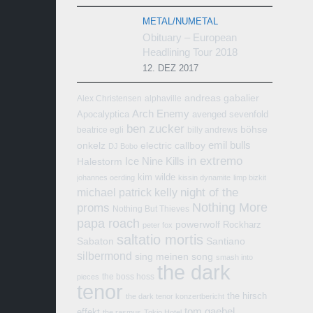
METAL/NUMETAL
Obituary – European
Headlining Tour 2018
12. DEZ 2017
andreas gabalier
Alex Christensen
alphaville
Arch Enemy
Apocalyptica
avenged sevenfold
ben zucker
böhse
beatrice egli
billy andrews
emil bulls
onkelz
electric callboy
DJ Bobo
in extremo
Ice Nine Kills
Halestorm
kim wilde
johannes oerding
kissin dynamite
limp bizkit
michael patrick kelly
night of the
Nothing More
proms
Nothing But Thieves
papa roach
powerwolf
Rockharz
peter fox
saltatio mortis
Sabaton
Santiano
silbermond
sing meinen song
smash into
the dark
the boss hoss
pieces
tenor
the hirsch
the dark tenor konzertbericht
tom gaebel
effekt
the rasmus
Tokio Hotel