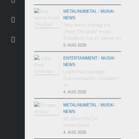
METAL/NUMETAL
/
MUSIK-
NEWS
Tony Iommi kündigt mit
„From The Dark“ erstes
Soloalbum seit 21 Jahren an
5. AUG 2026
ENTERTAINMENT
/
MUSIK-
NEWS
Linkin Park kündigen
Dokumentarfilm „Unshatter“
an
4. AUG 2026
METAL/NUMETAL
/
MUSIK-
NEWS
50 Jahre KISS in
Deutschland
4. AUG 2026