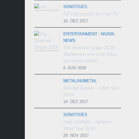
SONSTIGES
MTV ist zurück im Free-TV
16. DEZ 2017
ENTERTAINMENT
/
MUSIK-
NEWS
The Masked Singer 2026:
Starttermin und erste Infos
zur neuen Staffel
6. AUG 2026
METAL/NUMETAL
Butcher Babies – Lillith Tour
2018
14. DEZ 2017
SONSTIGES
Joey DeMaio – Spoken-
Word Tour 2019
29. NOV 2017