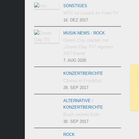
SONSTIGES
MTV ist zurück im Free-TV
16. DEZ 2017
MUSIK-NEWS
/
ROCK
Green Day starten mit
„Green Day TV“ eigenen
24/7-Kanal
7. AUG 2026
KONZERTBERICHTE
Clueso in Frankfurt
28. SEP 2017
ALTERNATIVE
/
KONZERTBERICHTE
Bush rocken Köln
30. SEP 2017
ROCK