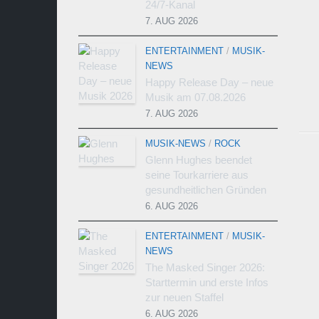
24/7-Kanal
7. AUG 2026
ENTERTAINMENT
/
MUSIK-
NEWS
Happy Release Day – neue
Musik am 07.08.2026
7. AUG 2026
MUSIK-NEWS
/
ROCK
Glenn Hughes beendet
seine Tourkarriere aus
gesundheitlichen Gründen
6. AUG 2026
ENTERTAINMENT
/
MUSIK-
NEWS
The Masked Singer 2026:
Starttermin und erste Infos
zur neuen Staffel
6. AUG 2026