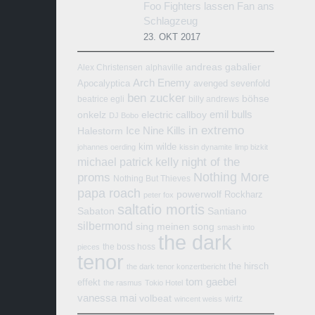
Foo Fighters lassen Fan ans
Schlagzeug
23. OKT 2017
andreas gabalier
Alex Christensen
alphaville
Arch Enemy
Apocalyptica
avenged sevenfold
ben zucker
böhse
beatrice egli
billy andrews
emil bulls
onkelz
electric callboy
DJ Bobo
in extremo
Ice Nine Kills
Halestorm
kim wilde
johannes oerding
kissin dynamite
limp bizkit
michael patrick kelly
night of the
Nothing More
proms
Nothing But Thieves
papa roach
powerwolf
Rockharz
peter fox
saltatio mortis
Sabaton
Santiano
silbermond
sing meinen song
smash into
the dark
the boss hoss
pieces
tenor
the hirsch
the dark tenor konzertbericht
tom gaebel
effekt
the rasmus
Tokio Hotel
vanessa mai
volbeat
wirtz
wincent weiss