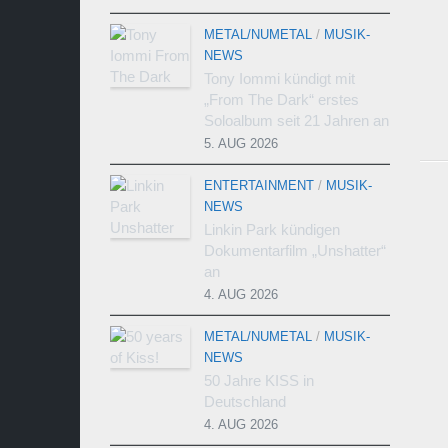
METAL/NUMETAL
/
MUSIK-
NEWS
Tony Iommi kündigt mit
„From The Dark“ erstes
Soloalbum seit 21 Jahren an
5. AUG 2026
ENTERTAINMENT
/
MUSIK-
NEWS
Linkin Park kündigen
Dokumentarfilm „Unshatter“
an
4. AUG 2026
METAL/NUMETAL
/
MUSIK-
NEWS
50 Jahre KISS in
Deutschland
4. AUG 2026