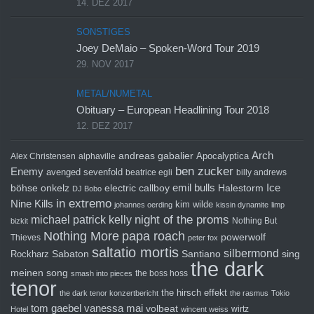
14. DEZ 2017
SONSTIGES
Joey DeMaio – Spoken-Word Tour 2019
29. NOV 2017
METAL/NUMETAL
Obituary – European Headlining Tour 2018
12. DEZ 2017
Arch
andreas gabalier
Apocalyptica
Alex Christensen
alphaville
ben zucker
Enemy
avenged sevenfold
beatrice egli
billy andrews
emil bulls
Ice
böhse onkelz
electric callboy
Halestorm
DJ Bobo
in extremo
Nine Kills
kim wilde
johannes oerding
kissin dynamite
limp
michael patrick kelly
night of the proms
Nothing But
bizkit
Nothing More
papa roach
powerwolf
Thieves
peter fox
saltatio mortis
silbermond
sing
Rockharz
Sabaton
Santiano
the dark
meinen song
the boss hoss
smash into pieces
tenor
the hirsch effekt
the dark tenor konzertbericht
the rasmus
Tokio
tom gaebel
vanessa mai
volbeat
wirtz
Hotel
wincent weiss