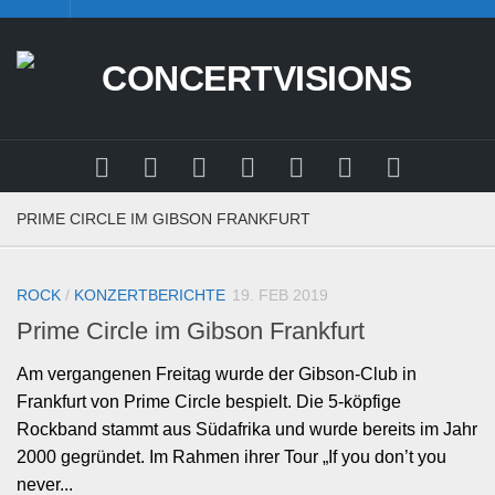
Skip
to
content
PRIME CIRCLE IM GIBSON FRANKFURT
ROCK
/
KONZERTBERICHTE
19. FEB 2019
Prime Circle im Gibson Frankfurt
Am vergangenen Freitag wurde der Gibson-Club in
Frankfurt von Prime Circle bespielt. Die 5-köpfige
Rockband stammt aus Südafrika und wurde bereits im Jahr
2000 gegründet. Im Rahmen ihrer Tour „If you don’t you
never...