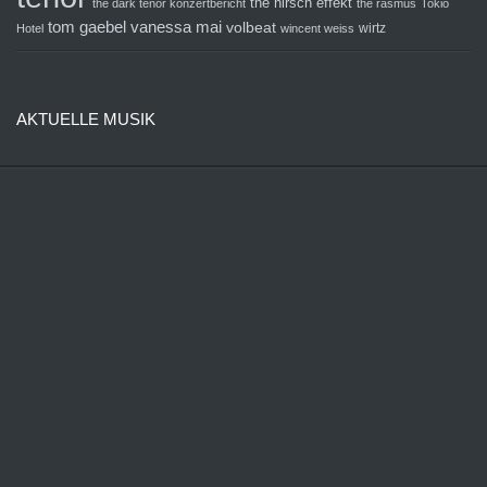
the hirsch effekt
the dark tenor konzertbericht
the rasmus
Tokio
tom gaebel
vanessa mai
volbeat
wirtz
Hotel
wincent weiss
AKTUELLE MUSIK