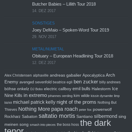
Butcher Babies – Lillith Tour 2018
14. DEZ 2017
SONSTIGES
Joey DeMaio – Spoken-Word Tour 2019
29. NOV 2017
METAL/NUMETAL
Obituary – European Headlining Tour 2018
12. DEZ 2017
Arch
andreas gabalier
Apocalyptica
Alex Christensen
alphaville
ben zucker
Enemy
avenged sevenfold
beatrice egli
billy andrews
emil bulls
Ice
böhse onkelz
electric callboy
Halestorm
DJ Bobo
in extremo
Nine Kills
kim wilde
johannes oerding
kissin dynamite
limp
michael patrick kelly
night of the proms
Nothing But
bizkit
Nothing More
papa roach
powerwolf
Thieves
peter fox
saltatio mortis
silbermond
sing
Rockharz
Sabaton
Santiano
the dark
meinen song
the boss hoss
smash into pieces
tenor