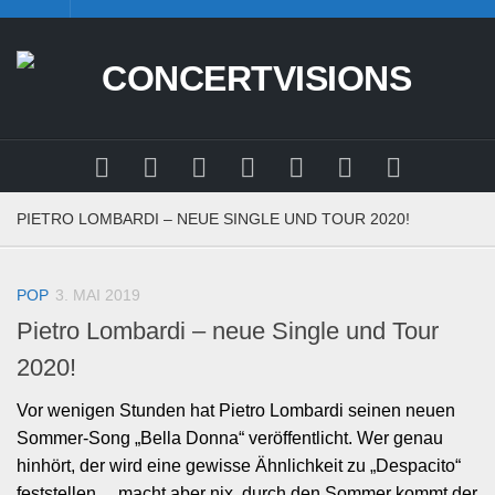
Skip
to
content
PIETRO LOMBARDI – NEUE SINGLE UND TOUR 2020!
POP
3. MAI 2019
Pietro Lombardi – neue Single und Tour
2020!
Vor wenigen Stunden hat Pietro Lombardi seinen neuen
Sommer-Song „Bella Donna“ veröffentlicht. Wer genau
hinhört, der wird eine gewisse Ähnlichkeit zu „Despacito“
feststellen… macht aber nix, durch den Sommer kommt der