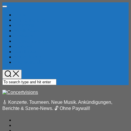
Skip
Expand
to
Menu
Home
content
Konzertberichte
Locations
Musik-News
Festivals
Pressemeldungen
Reviews
Bandindex
Konzertindex
Eventkalender
🎸 Konzerte. Tourneen. Neue Musik. Ankündigungen,
Berichte & Szene-News. 🔓 Ohne Paywall!