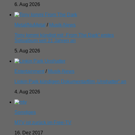
6. Aug 2026
Metal/NuMetal
/
Musik-News
Tony Iommi kündigt mit „From The Dark“ erstes
Soloalbum seit 21 Jahren an
5. Aug 2026
Entertainment
/
Musik-News
Linkin Park kündigen Dokumentarfilm „Unshatter“ an
4. Aug 2026
Sonstiges
MTV ist zurück im Free-TV
16. Dez 2017