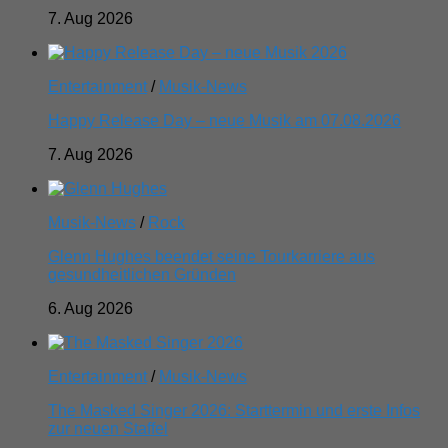
7. Aug 2026
Entertainment
/
Musik-News
Happy Release Day – neue Musik am 07.08.2026
7. Aug 2026
Musik-News
/
Rock
Glenn Hughes beendet seine Tourkarriere aus
gesundheitlichen Gründen
6. Aug 2026
Entertainment
/
Musik-News
The Masked Singer 2026: Starttermin und erste Infos
zur neuen Staffel