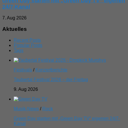
Green Day starten mit „Green Day TV“ eigenen
24/7-Kanal
7. Aug 2026
Aktuelles
Recent Posts
Popular Posts
Tags
Festivals
/
Konzertberichte
Taubertal Festival 2026 – der Freitag
9. Aug 2026
Musik-News
/
Rock
Green Day starten mit „Green Day TV“ eigenen 24/7-
Kanal