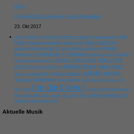
Rock
Foo Fighters lassen Fan ans Schlagzeug
23. Okt 2017
Arch
andreas gabalier
Apocalyptica
Alex Christensen
alphaville
ben zucker
Enemy
avenged sevenfold
beatrice egli
billy
emil bulls
böhse onkelz
electric callboy
andrews
DJ Bobo
in extremo
Ice Nine Kills
Halestorm
kim wilde
johannes oerding
michael patrick kelly
night of the
kissin dynamite
limp bizkit
Nothing More
papa roach
proms
Nothing But Thieves
saltatio mortis
powerwolf
Rockharz
Sabaton
peter fox
silbermond
sing meinen song
Santiano
the
smash into pieces
the dark tenor
boss hoss
the dark tenor konzertbericht
tom gaebel
vanessa mai
the hirsch effekt
the rasmus
Tokio Hotel
volbeat
wirtz
wincent weiss
Aktuelle Musik