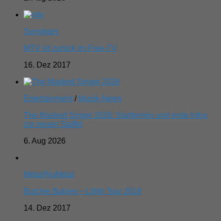
Sonstiges
MTV ist zurück im Free-TV
16. Dez 2017
Entertainment
/
Musik-News
The Masked Singer 2026: Starttermin und erste Infos
zur neuen Staffel
6. Aug 2026
Metal/NuMetal
Butcher Babies – Lillith Tour 2018
14. Dez 2017