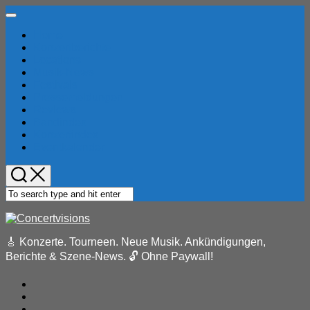
Skip
Expand
to
Menu
Home
content
Konzertberichte
Locations
Musik-News
Festivals
Pressemeldungen
Reviews
Bandindex
Konzertindex
Eventkalender
🎸 Konzerte. Tourneen. Neue Musik. Ankündigungen,
Berichte & Szene-News. 🔓 Ohne Paywall!