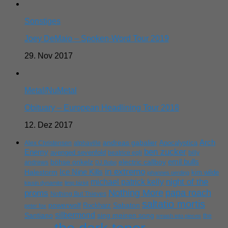
Sonstiges
Joey DeMaio – Spoken-Word Tour 2019
29. Nov 2017
Metal/NuMetal
Obituary – European Headlining Tour 2018
12. Dez 2017
Arch
andreas gabalier
Apocalyptica
Alex Christensen
alphaville
ben zucker
Enemy
avenged sevenfold
beatrice egli
billy
emil bulls
böhse onkelz
electric callboy
andrews
DJ Bobo
in extremo
Ice Nine Kills
Halestorm
kim wilde
johannes oerding
michael patrick kelly
night of the
kissin dynamite
limp bizkit
Nothing More
papa roach
proms
Nothing But Thieves
saltatio mortis
powerwolf
Rockharz
Sabaton
peter fox
silbermond
sing meinen song
Santiano
the
smash into pieces