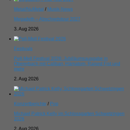
Metal/NuMetal
/
Musik-News
Megadeth – Abschiedstour 2027
3. Aug 2026
Festivals
Pell-Mell Festival 2026: Jubiläumsausgabe in
Obererbach mit Caliban, Hämatom, Raised Fist und
mehr
2. Aug 2026
Konzertberichte
/
Pop
Michael Patrick Kelly im Schlossgarten Schwetzingen
2026
2. Aug 2026