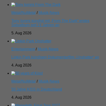
Metal/NuMetal
/
Musik-News
Tony Iommi kündigt mit „From The Dark“ erstes
Soloalbum seit 21 Jahren an
5. Aug 2026
Entertainment
/
Musik-News
Linkin Park kündigen Dokumentarfilm „Unshatter“ an
4. Aug 2026
Metal/NuMetal
/
Musik-News
50 Jahre KISS in Deutschland
4. Aug 2026