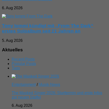
6. Aug 2026
Tony Iommi kündigt mit „From The Dark“
erstes Soloalbum seit 21 Jahren an
5. Aug 2026
Aktuelles
Recent Posts
Popular Posts
Tags
Entertainment
/
Musik-News
The Masked Singer 2026: Starttermin und erste Infos
zur neuen Staffel
6. Aug 2026