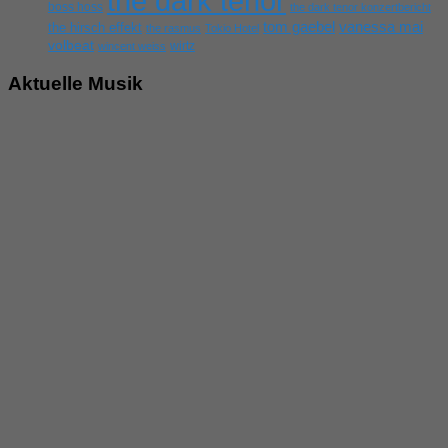
the dark tenor
boss hoss
the dark tenor konzertbericht
tom gaebel
vanessa mai
the hirsch effekt
the rasmus
Tokio Hotel
volbeat
wirtz
wincent weiss
Aktuelle Musik