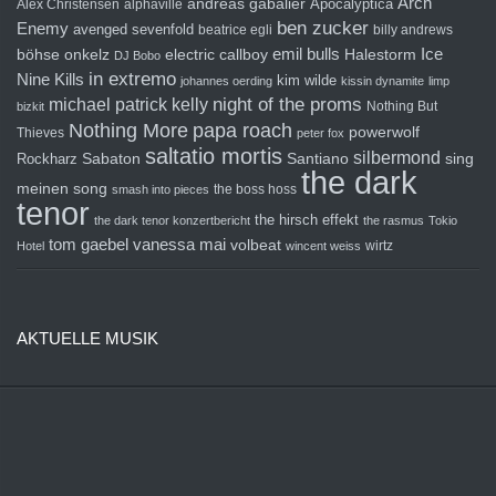
Arch
andreas gabalier
Apocalyptica
Alex Christensen
alphaville
ben zucker
Enemy
avenged sevenfold
beatrice egli
billy andrews
emil bulls
Ice
böhse onkelz
electric callboy
Halestorm
DJ Bobo
in extremo
Nine Kills
kim wilde
johannes oerding
kissin dynamite
limp
michael patrick kelly
night of the proms
Nothing But
bizkit
Nothing More
papa roach
powerwolf
Thieves
peter fox
saltatio mortis
silbermond
sing
Rockharz
Sabaton
Santiano
the dark
meinen song
the boss hoss
smash into pieces
tenor
the hirsch effekt
the dark tenor konzertbericht
the rasmus
Tokio
tom gaebel
vanessa mai
volbeat
wirtz
Hotel
wincent weiss
AKTUELLE MUSIK