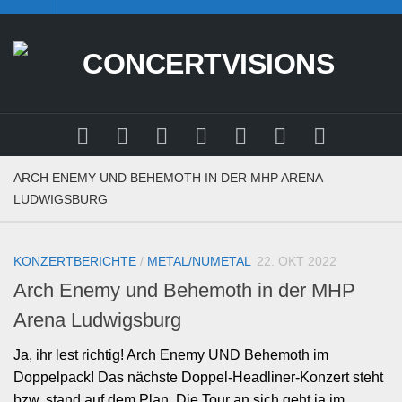
Skip
to
content
ARCH ENEMY UND BEHEMOTH IN DER MHP ARENA
LUDWIGSBURG
KONZERTBERICHTE
/
METAL/NUMETAL
22. OKT 2022
Arch Enemy und Behemoth in der MHP
Arena Ludwigsburg
Ja, ihr lest richtig! Arch Enemy UND Behemoth im
Doppelpack! Das nächste Doppel-Headliner-Konzert steht
bzw. stand auf dem Plan. Die Tour an sich geht ja im