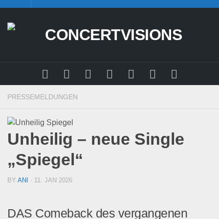
Skip
to
content
PRESSEMELDUNGEN
Unheilig – neue Single
„Spiegel“
BY
ANI
· 11. JAN 2026
DAS Comeback des vergangenen