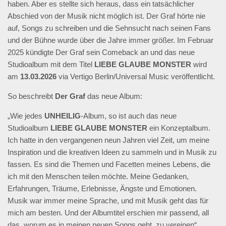
haben. Aber es stellte sich heraus, dass ein tatsächlicher
Abschied von der Musik nicht möglich ist. Der Graf hörte nie
auf, Songs zu schreiben und die Sehnsucht nach seinen Fans
und der Bühne wurde über die Jahre immer größer. Im Februar
2025 kündigte Der Graf sein Comeback an und das neue
Studioalbum mit dem Titel
LIEBE GLAUBE MONSTER
wird
am
13.03.2026
via Vertigo Berlin/Universal Music veröffentlicht.
So beschreibt
Der
Graf
das neue Album:
„Wie jedes
UNHEILIG
-Album, so ist auch das neue
Studioalbum
LIEBE GLAUBE MONSTER
ein Konzeptalbum.
Ich hatte in den vergangenen neun Jahren viel Zeit, um meine
Inspiration und die kreativen Ideen zu sammeln und in Musik zu
fassen. Es sind die Themen und Facetten meines Lebens, die
ich mit den Menschen teilen möchte. Meine Gedanken,
Erfahrungen, Träume, Erlebnisse, Ängste und Emotionen.
Musik war immer meine Sprache, und mit Musik geht das für
mich am besten. Und der Albumtitel erschien mir passend, all
das, worum es in meinen neuen Songs geht, zu vereinen“.