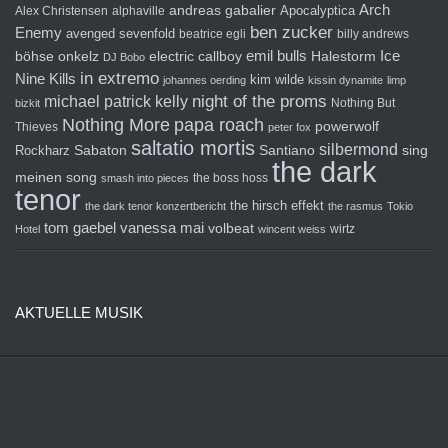
Arch
andreas gabalier
Apocalyptica
Alex Christensen
alphaville
ben zucker
Enemy
avenged sevenfold
beatrice egli
billy andrews
emil bulls
Ice
böhse onkelz
electric callboy
Halestorm
DJ Bobo
in extremo
Nine Kills
kim wilde
johannes oerding
kissin dynamite
limp
michael patrick kelly
night of the proms
Nothing But
bizkit
Nothing More
papa roach
powerwolf
Thieves
peter fox
saltatio mortis
silbermond
sing
Rockharz
Sabaton
Santiano
the dark
meinen song
the boss hoss
smash into pieces
tenor
the hirsch effekt
the dark tenor konzertbericht
the rasmus
Tokio
tom gaebel
vanessa mai
volbeat
wirtz
Hotel
wincent weiss
AKTUELLE MUSIK