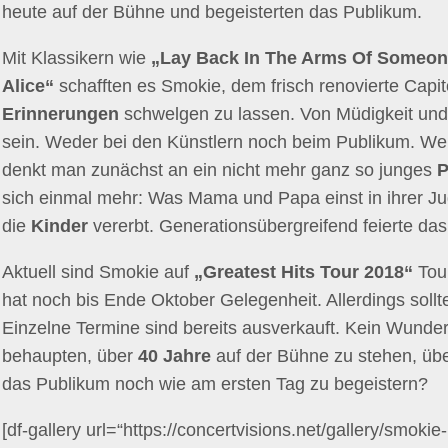
heute auf der Bühne und begeisterten das Publikum.
Mit Klassikern wie
„Lay Back In The Arms Of Someo
Alice“
schafften es Smokie, dem frisch renovierte Capit
Erinnerungen
schwelgen zu lassen. Von Müdigkeit und
sein. Weder bei den Künstlern noch beim Publikum. 
denkt man zunächst an ein nicht mehr ganz so junges
P
sich einmal mehr: Was Mama und Papa einst in ihrer Ju
die
Kinder
vererbt. Generationsübergreifend feierte das g
Aktuell sind Smokie auf
„Greatest Hits Tour 2018“
Tour
hat noch bis Ende Oktober Gelegenheit. Allerdings sollte
Einzelne Termine sind bereits ausverkauft. Kein Wunde
behaupten, über
40 Jahre
auf der Bühne zu stehen, übe
das Publikum noch wie am ersten Tag zu begeistern?
[df-gallery url=“https://concertvisions.net/gallery/smoki