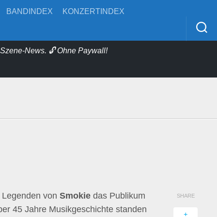
BANDINDEX
KONZERTINDEX
& Szene-News. 🔓 Ohne Paywall!
n Legenden von
Smokie
das Publikum
SHARE
er 45 Jahre Musikgeschichte standen