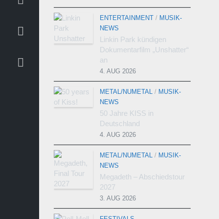
ENTERTAINMENT
/
MUSIK-
NEWS
Linkin Park kündigen
Dokumentarfilm „Unshatter“
an
4. AUG 2026
METAL/NUMETAL
/
MUSIK-
NEWS
50 Jahre KISS in
Deutschland
4. AUG 2026
METAL/NUMETAL
/
MUSIK-
NEWS
Megadeth – Abschiedstour
2027
3. AUG 2026
FESTIVALS