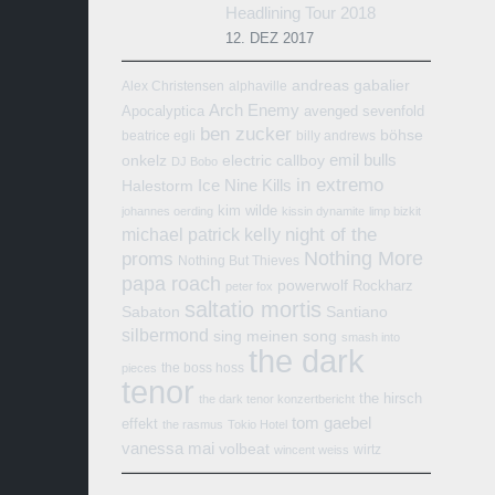
Headlining Tour 2018
12. DEZ 2017
andreas gabalier
Alex Christensen
alphaville
Arch Enemy
Apocalyptica
avenged sevenfold
ben zucker
böhse
beatrice egli
billy andrews
emil bulls
onkelz
electric callboy
DJ Bobo
in extremo
Ice Nine Kills
Halestorm
kim wilde
johannes oerding
kissin dynamite
limp bizkit
michael patrick kelly
night of the
Nothing More
proms
Nothing But Thieves
papa roach
powerwolf
Rockharz
peter fox
saltatio mortis
Sabaton
Santiano
silbermond
sing meinen song
smash into
the dark
the boss hoss
pieces
tenor
the hirsch
the dark tenor konzertbericht
tom gaebel
effekt
the rasmus
Tokio Hotel
vanessa mai
volbeat
wirtz
wincent weiss