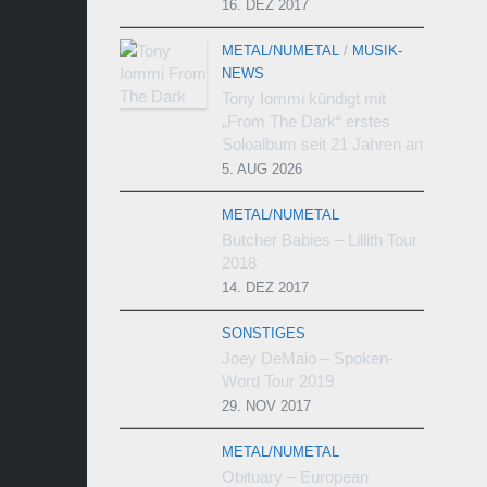
16. DEZ 2017
METAL/NUMETAL
/
MUSIK-
NEWS
Tony Iommi kündigt mit
„From The Dark“ erstes
Soloalbum seit 21 Jahren an
5. AUG 2026
METAL/NUMETAL
Butcher Babies – Lillith Tour
2018
14. DEZ 2017
SONSTIGES
Joey DeMaio – Spoken-
Word Tour 2019
29. NOV 2017
METAL/NUMETAL
Obituary – European