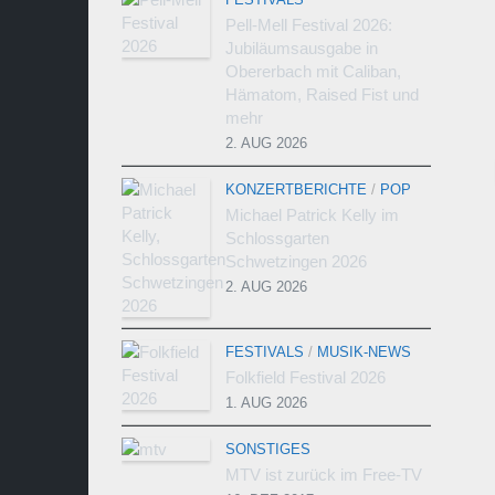
Pell-Mell Festival 2026:
Jubiläumsausgabe in
Obererbach mit Caliban,
Hämatom, Raised Fist und
mehr
2. AUG 2026
KONZERTBERICHTE
/
POP
Michael Patrick Kelly im
Schlossgarten
Schwetzingen 2026
2. AUG 2026
FESTIVALS
/
MUSIK-NEWS
Folkfield Festival 2026
1. AUG 2026
SONSTIGES
MTV ist zurück im Free-TV