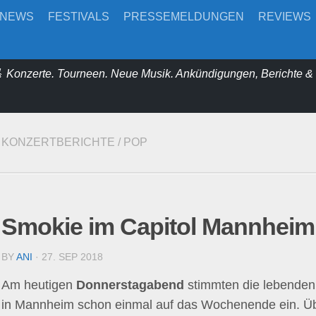
-NEWS
FESTIVALS
PRESSEMELDUNGEN
REVIEWS
 Konzerte. Tourneen. Neue Musik. Ankündigungen, Berichte 
KONZERTBERICHTE
/
POP
Smokie im Capitol Mannheim
BY
ANI
· 27. SEP 2018
Am heutigen
Donnerstagabend
stimmten die lebende
in Mannheim schon einmal auf das Wochenende ein. Üb