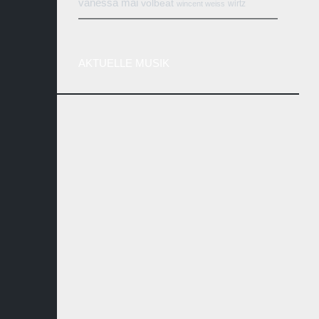
vanessa mai
volbeat
wirtz
wincent weiss
AKTUELLE MUSIK