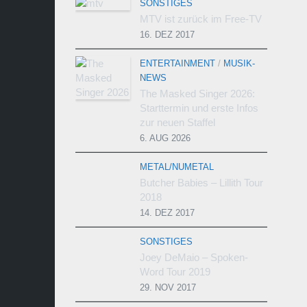
SONSTIGES
MTV ist zurück im Free-TV
16. DEZ 2017
ENTERTAINMENT
/
MUSIK-
NEWS
The Masked Singer 2026:
Starttermin und erste Infos
zur neuen Staffel
6. AUG 2026
METAL/NUMETAL
Butcher Babies – Lillith Tour
2018
14. DEZ 2017
SONSTIGES
Joey DeMaio – Spoken-
Word Tour 2019
29. NOV 2017