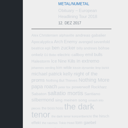
METAL/NUMETAL
Obituary – European
Headlining Tour 2018
12. DEZ 2017
andreas gabalier
Alex Christensen
alphaville
Arch Enemy
Apocalyptica
avenged sevenfold
ben zucker
böhse
beatrice egli
billy andrews
emil bulls
onkelz
electric callboy
DJ Bobo
in extremo
Ice Nine Kills
Halestorm
kim wilde
johannes oerding
kissin dynamite
limp bizkit
michael patrick kelly
night of the
Nothing More
proms
Nothing But Thieves
papa roach
powerwolf
Rockharz
peter fox
saltatio mortis
Sabaton
Santiano
silbermond
sing meinen song
smash into
the dark
the boss hoss
pieces
tenor
the hirsch
the dark tenor konzertbericht
tom gaebel
effekt
the rasmus
Tokio Hotel