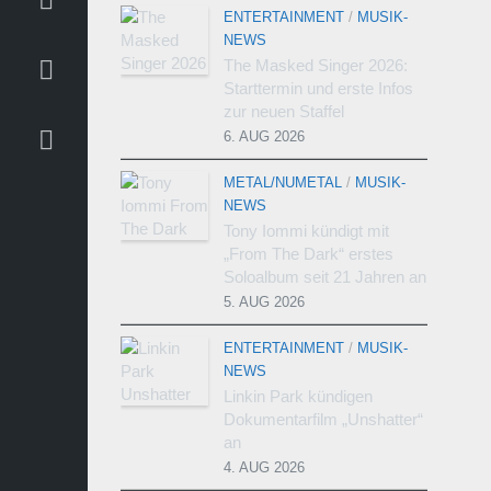
ENTERTAINMENT
/
MUSIK-
NEWS
The Masked Singer 2026:
Starttermin und erste Infos
zur neuen Staffel
6. AUG 2026
METAL/NUMETAL
/
MUSIK-
NEWS
Tony Iommi kündigt mit
„From The Dark“ erstes
Soloalbum seit 21 Jahren an
5. AUG 2026
ENTERTAINMENT
/
MUSIK-
NEWS
Linkin Park kündigen
Dokumentarfilm „Unshatter“
an
4. AUG 2026