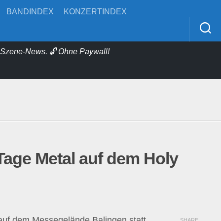
BANDINDEX
KONZERTINDEX
& Szene-News. 🔓 Ohne Paywall!
Tage Metal auf dem Holy
auf dem Messegelände Balingen statt.
SHARE