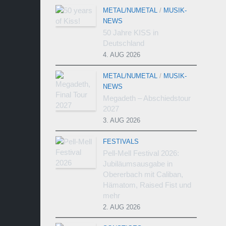
METAL/NUMETAL
/
MUSIK-
NEWS
50 Jahre KISS in
Deutschland
4. AUG 2026
METAL/NUMETAL
/
MUSIK-
NEWS
Megadeth – Abschiedstour
2027
3. AUG 2026
FESTIVALS
Pell-Mell Festival 2026:
Jubiläumsausgabe in
Obererbach mit Caliban,
Hämatom, Raised Fist und
mehr
2. AUG 2026