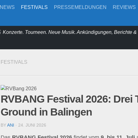
-NEWS
FESTIVALS
PRESSEMELDUNGEN
REVIEWS
 Konzerte. Tourneen. Neue Musik. Ankündigungen, Berichte 
FESTIVALS
RVBANG Festival 2026: Drei 
Ground in Balingen
BY
ANI
· 24. JUNI 2026
Das
RVBANG Festival 2026
findet vom
9. bis 11. Juli