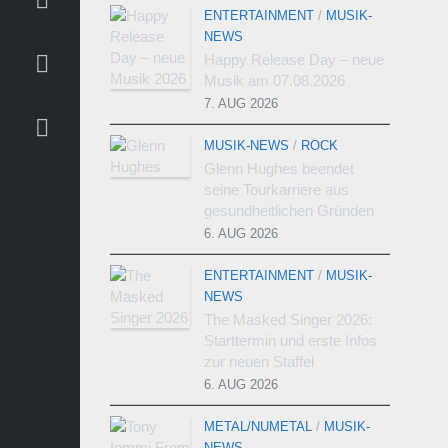
ENTERTAINMENT
/
MUSIK-
NEWS
Happy Release Day – neue
Musik am 07.08.2026
7. AUG 2026
MUSIK-NEWS
/
ROCK
Glenn Hughes beendet
seine Tourkarriere aus
gesundheitlichen Gründen
6. AUG 2026
ENTERTAINMENT
/
MUSIK-
NEWS
The Masked Singer 2026:
Starttermin und erste Infos
zur neuen Staffel
6. AUG 2026
METAL/NUMETAL
/
MUSIK-
NEWS