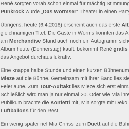
René sorgten vorab schon einmal für mächtig Stimmung
Punkrock
wurde „
Das Wormser
“ Theater in einen Part
Übrigens, heute (6.4.2018) erscheint auch das erste
Al
gleichnamigen Titel. Die Gäste in Worms konnten das Al
am
Merchandise
Stand auch noch ein Autogramm sicher
Album heute (Donnerstag) kauft, bekommt René
gratis
das Angebot durchaus lukrativ.
Eine knappe halbe Stunde und einen kurzen Bühnenumb
Mieze
auf die Bühne. Gemeinsam mit ihrer Band lies si
Feierlaune. Zum
Tour-Auftakt
lies Mieze sich erst ein
Schließlich wird man ja nur einmal 20. Oder wie Mia ihr
Publikum brachte die
Konfetti
mit, Mia sorgte mit Deko
Luftballons
für den Rest.
Ein wenig später rief Mia Chrissi zum
Duett
auf die Büh