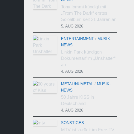
Tony Iommi kündigt mit
„From The Dark“ erstes
Soloalbum seit 21 Jahren an
5. AUG 2026
ENTERTAINMENT
/
MUSIK-
NEWS
Linkin Park kündigen
Dokumentarfilm „Unshatter“
an
4. AUG 2026
METAL/NUMETAL
/
MUSIK-
NEWS
50 Jahre KISS in
Deutschland
4. AUG 2026
SONSTIGES
MTV ist zurück im Free-TV