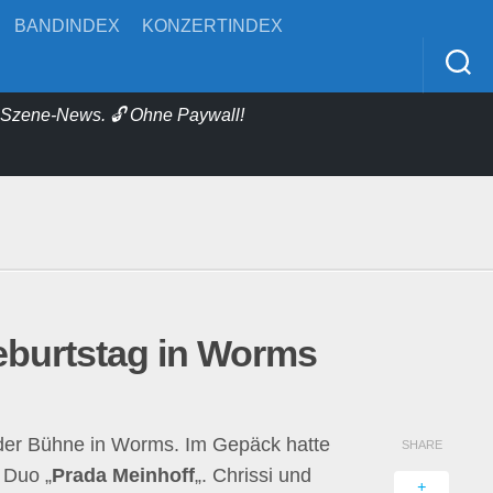
BANDINDEX
KONZERTINDEX
& Szene-News. 🔓 Ohne Paywall!
Geburtstag in Worms
der Bühne in Worms. Im Gepäck hatte
SHARE
 Duo „
Prada Meinhoff
„. Chrissi und