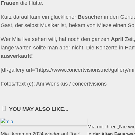
Frauen
die Hütte.
Kurz darauf kam ein glücklicher
Besucher
in den Genus
Gast, der selbst Musiker ist, bekam von Mieze einen S
Wer Mia live sehen will, hat noch den ganzen
April
Zeit
lange warten sollte man aber nicht. Die Konzerte in Ham
ausverkauft!
[df-gallery url=“https://www.concertvisions.net/gallery/m
Fotos/Text (c): Ani Wenskus / concertvisions
YOU MAY ALSO LIKE...
Mia mit ihrer „Nie wi
Mia. kommen 2024 wieder auf Tour!
in der Alten Feuerw