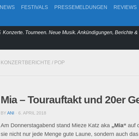
-NEWS
FESTIVALS
PRESSEMELDUNGEN
REVIEWS
 Konzerte. Tourneen. Neue Musik. Ankündigungen, Berichte 
KONZERTBERICHTE
/
POP
Mia – Tourauftakt und 20er 
BY
ANI
· 6. APRIL 2018
Am Donnerstagabend stand Mieze Katz aka
„Mia“
auf 
sie nicht nur jede Menge gute Laune, sondern auch das