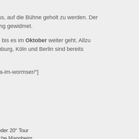
s, auf die Bühne geholt zu werden. Der
ong gewidmet.
, bis es im
Oktober
weiter geht. Allzu
burg, Köln und Berlin sind bereits
ia-im-wormser/“]
eder 20“ Tour
ache Mannheim