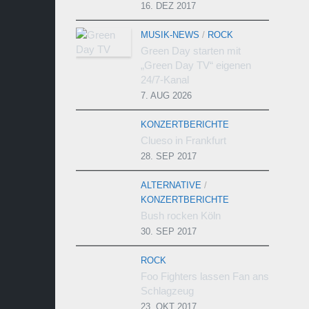
16. DEZ 2017
MUSIK-NEWS
/
ROCK
Green Day starten mit
„Green Day TV“ eigenen
24/7-Kanal
7. AUG 2026
KONZERTBERICHTE
Clueso in Frankfurt
28. SEP 2017
ALTERNATIVE
/
KONZERTBERICHTE
Bush rocken Köln
30. SEP 2017
ROCK
Foo Fighters lassen Fan ans
Schlagzeug
23. OKT 2017