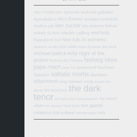
andreas gabalier
Alex Christensen
alphaville
Arch Enemy
Apocalyptica
avenged sevenfold
ben zucker
böhse
beatrice egli
billy andrews
emil bulls
onkelz
electric callboy
DJ Bobo
in extremo
Ice Nine Kills
Halestorm
kim wilde
johannes oerding
kissin dynamite
limp bizkit
michael patrick kelly
night of the
Nothing More
proms
Nothing But Thieves
papa roach
powerwolf
Rockharz
peter fox
saltatio mortis
Sabaton
Santiano
silbermond
sing meinen song
smash into
the dark
the boss hoss
pieces
tenor
the hirsch
the dark tenor konzertbericht
tom gaebel
effekt
the rasmus
Tokio Hotel
vanessa mai
volbeat
wirtz
wincent weiss