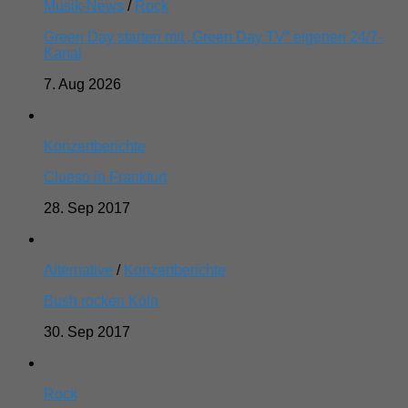
Musik-News
/
Rock
Green Day starten mit „Green Day TV“ eigenen 24/7-
Kanal
7. Aug 2026
Konzertberichte
Clueso in Frankfurt
28. Sep 2017
Alternative
/
Konzertberichte
Bush rocken Köln
30. Sep 2017
Rock