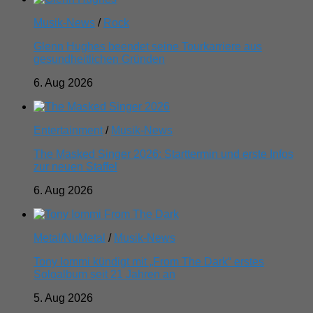
Musik-News
/
Rock
Glenn Hughes beendet seine Tourkarriere aus
gesundheitlichen Gründen
6. Aug 2026
Entertainment
/
Musik-News
The Masked Singer 2026: Starttermin und erste Infos
zur neuen Staffel
6. Aug 2026
Metal/NuMetal
/
Musik-News
Tony Iommi kündigt mit „From The Dark“ erstes
Soloalbum seit 21 Jahren an
5. Aug 2026