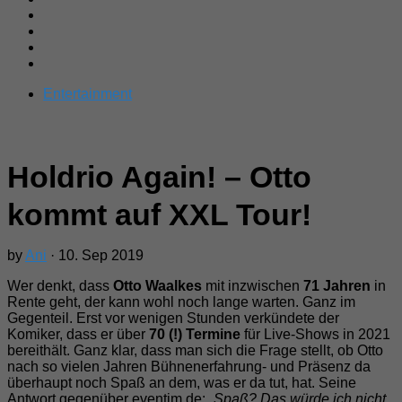
Entertainment
Holdrio Again! – Otto
kommt auf XXL Tour!
by
Ani
· 10. Sep 2019
Wer denkt, dass
Otto Waalkes
mit inzwischen
71 Jahren
in
Rente geht, der kann wohl noch lange warten. Ganz im
Gegenteil. Erst vor wenigen Stunden verkündete der
Komiker, dass er über
70 (!) Termine
für Live-Shows in 2021
bereithält. Ganz klar, dass man sich die Frage stellt, ob Otto
nach so vielen Jahren Bühnenerfahrung- und Präsenz da
überhaupt noch Spaß an dem, was er da tut, hat. Seine
Antwort gegenüber eventim.de: „
Spaß? Das würde ich nicht