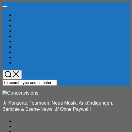
Skip
Expand
to
Menu
Home
content
Konzertberichte
Locations
Musik-News
Festivals
Pressemeldungen
Reviews
Bandindex
Konzertindex
Eventkalender
🎸 Konzerte. Tourneen. Neue Musik. Ankündigungen,
Berichte & Szene-News. 🔓 Ohne Paywall!