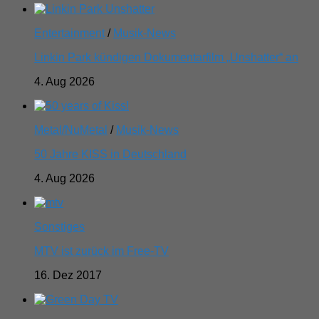
Entertainment
/
Musik-News
Linkin Park kündigen Dokumentarfilm „Unshatter“ an
4. Aug 2026
Metal/NuMetal
/
Musik-News
50 Jahre KISS in Deutschland
4. Aug 2026
Sonstiges
MTV ist zurück im Free-TV
16. Dez 2017