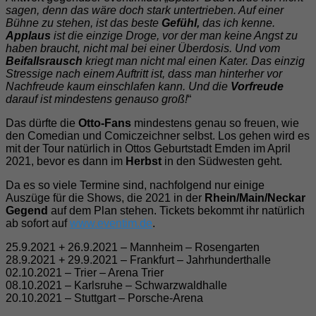
sagen, denn das wäre doch stark untertrieben. Auf einer
Bühne zu stehen, ist das beste
Gefühl,
das ich kenne.
Applaus
ist die einzige Droge, vor der man keine Angst zu
haben braucht, nicht mal bei einer Überdosis. Und vom
Beifallsrausch
kriegt man nicht mal einen Kater. Das einzig
Stressige nach einem Auftritt ist, dass man hinterher vor
Nachfreude kaum einschlafen kann. Und die
Vorfreude
darauf ist mindestens genauso groß!
“
Das dürfte die
Otto-Fans
mindestens genau so freuen, wie
den Comedian und Comiczeichner selbst. Los gehen wird es
mit der Tour natürlich in Ottos Geburtstadt Emden im April
2021, bevor es dann im
Herbst
in den Südwesten geht.
Da es so viele Termine sind, nachfolgend nur einige
Auszüge für die Shows, die 2021 in der
Rhein/Main/Neckar
Gegend
auf dem Plan stehen. Tickets bekommt ihr natürlich
ab sofort auf
www.eventim.de
.
25.9.2021 + 26.9.2021 – Mannheim – Rosengarten
28.9.2021 + 29.9.2021 – Frankfurt – Jahrhunderthalle
02.10.2021 – Trier – Arena Trier
08.10.2021 – Karlsruhe – Schwarzwaldhalle
20.10.2021 – Stuttgart – Porsche-Arena