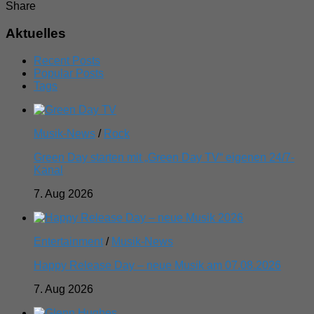
Share
Aktuelles
Recent Posts
Popular Posts
Tags
Musik-News
/
Rock
Green Day starten mit „Green Day TV“ eigenen 24/7-
Kanal
7. Aug 2026
Entertainment
/
Musik-News
Happy Release Day – neue Musik am 07.08.2026
7. Aug 2026