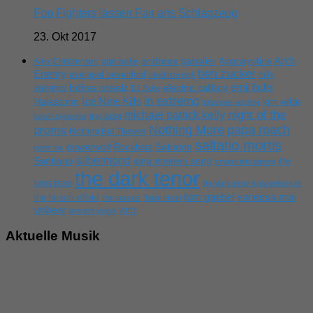
Foo Fighters lassen Fan ans Schlagzeug
23. Okt 2017
Arch
andreas gabalier
Apocalyptica
Alex Christensen
alphaville
ben zucker
Enemy
avenged sevenfold
beatrice egli
billy
emil bulls
böhse onkelz
electric callboy
andrews
DJ Bobo
in extremo
Ice Nine Kills
Halestorm
kim wilde
johannes oerding
michael patrick kelly
night of the
kissin dynamite
limp bizkit
Nothing More
papa roach
proms
Nothing But Thieves
saltatio mortis
powerwolf
Rockharz
Sabaton
peter fox
silbermond
sing meinen song
Santiano
the
smash into pieces
the dark tenor
boss hoss
the dark tenor konzertbericht
tom gaebel
vanessa mai
the hirsch effekt
the rasmus
Tokio Hotel
volbeat
wirtz
wincent weiss
Aktuelle Musik