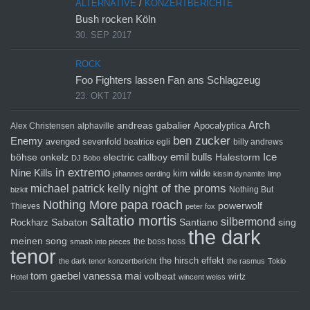
ALTERNATIVE
/
KONZERTBERICHTE
Bush rocken Köln
30. SEP 2017
ROCK
Foo Fighters lassen Fan ans Schlagzeug
23. OKT 2017
Arch
andreas gabalier
Apocalyptica
Alex Christensen
alphaville
ben zucker
Enemy
avenged sevenfold
beatrice egli
billy andrews
emil bulls
Ice
böhse onkelz
electric callboy
Halestorm
DJ Bobo
in extremo
Nine Kills
kim wilde
johannes oerding
kissin dynamite
limp
michael patrick kelly
night of the proms
Nothing But
bizkit
Nothing More
papa roach
powerwolf
Thieves
peter fox
saltatio mortis
silbermond
sing
Rockharz
Sabaton
Santiano
the dark
meinen song
the boss hoss
smash into pieces
tenor
the hirsch effekt
the dark tenor konzertbericht
the rasmus
Tokio
tom gaebel
vanessa mai
volbeat
wirtz
Hotel
wincent weiss