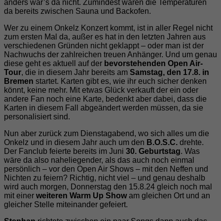
anders war’s da nicht. Zumindest waren die Temperaturen
da bereits zwischen Sauna und Backofen.
Wer zu einem Onkelz Konzert kommt, ist in aller Regel nicht
zum ersten Mal da, außer es hat in den letzten Jahren aus
verschiedenen Gründen nicht geklappt – oder man ist der
Nachwuchs der zahlreichen treuen Anhänger. Und um genau
diese geht es aktuell auf der
bevorstehenden Open Air-
Tour
, die in diesem Jahr bereits am
Samstag, den 17.8. in
Bremen
startet. Karten gibt es, wie ihr euch sicher denken
könnt, keine mehr. Mit etwas Glück verkauft der ein oder
andere Fan noch eine Karte, bedenkt aber dabei, dass die
Karten in diesem Fall abgeändert werden müssen, da sie
personalisiert sind.
Nun aber zurück zum Dienstagabend, wo sich alles um die
Onkelz und in diesem Jahr auch um den
B.O.S.C.
drehte.
Der Fanclub feierte bereits im Juni
30. Geburtstag
. Was
wäre da also naheliegender, als das auch noch einmal
persönlich – vor den Open Air Shows – mit den Neffen und
Nichten zu feiern? Richtig, nicht viel – und genau deshalb
wird auch morgen, Donnerstag den 15.8.24 gleich noch mal
mit einer
weiteren Warm Up Show
am gleichen Ort und an
gleicher Stelle miteinander gefeiert.