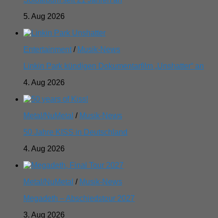
5. Aug 2026
Entertainment
/
Musik-News
Linkin Park kündigen Dokumentarfilm „Unshatter“ an
4. Aug 2026
Metal/NuMetal
/
Musik-News
50 Jahre KISS in Deutschland
4. Aug 2026
Metal/NuMetal
/
Musik-News
Megadeth – Abschiedstour 2027
3. Aug 2026