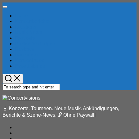
Skip
Expand
to
Menu
Home
content
Current
Konzertberichte
Page
Locations
Parent
Musik-News
Festivals
Pressemeldungen
Reviews
Bandindex
Konzertindex
Eventkalender
🎸 Konzerte. Tourneen. Neue Musik. Ankündigungen,
Berichte & Szene-News. 🔓 Ohne Paywall!