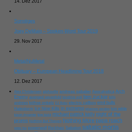
14. Dez 2017
Sonstiges
Joey DeMaio – Spoken-Word Tour 2019
29. Nov 2017
Metal/NuMetal
Obituary – European Headlining Tour 2018
12. Dez 2017
Arch
andreas gabalier
Apocalyptica
Alex Christensen
alphaville
ben zucker
Enemy
avenged sevenfold
beatrice egli
billy
emil bulls
böhse onkelz
electric callboy
andrews
DJ Bobo
in extremo
Ice Nine Kills
Halestorm
kim wilde
johannes oerding
michael patrick kelly
night of the
kissin dynamite
limp bizkit
Nothing More
papa roach
proms
Nothing But Thieves
saltatio mortis
powerwolf
Rockharz
Sabaton
peter fox