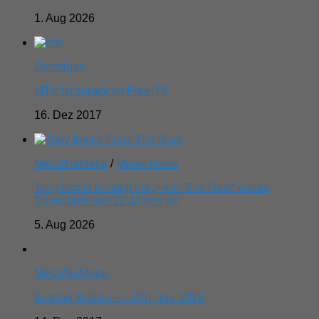
1. Aug 2026
Sonstiges
MTV ist zurück im Free-TV
16. Dez 2017
Metal/NuMetal
/
Musik-News
Tony Iommi kündigt mit „From The Dark“ erstes
Soloalbum seit 21 Jahren an
5. Aug 2026
Metal/NuMetal
Butcher Babies – Lillith Tour 2018