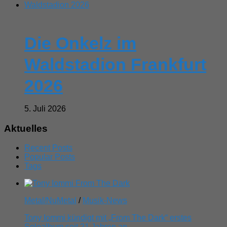
Die Onkelz im
Waldstadion Frankfurt
2026
5. Juli 2026
Aktuelles
Recent Posts
Popular Posts
Tags
Metal/NuMetal
/
Musik-News
Tony Iommi kündigt mit „From The Dark“ erstes
Soloalbum seit 21 Jahren an