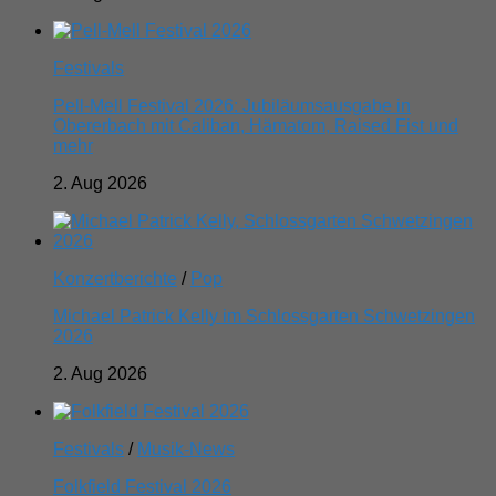
Festivals
Pell-Mell Festival 2026: Jubiläumsausgabe in
Obererbach mit Caliban, Hämatom, Raised Fist und
mehr
2. Aug 2026
Konzertberichte
/
Pop
Michael Patrick Kelly im Schlossgarten Schwetzingen
2026
2. Aug 2026
Festivals
/
Musik-News
Folkfield Festival 2026