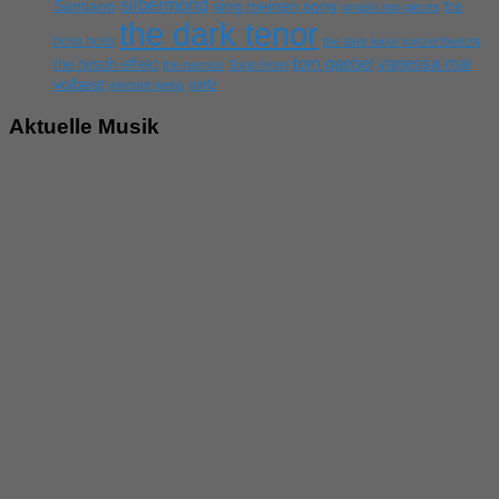
silbermond
sing meinen song
Santiano
the
smash into pieces
the dark tenor
boss hoss
the dark tenor konzertbericht
tom gaebel
vanessa mai
the hirsch effekt
the rasmus
Tokio Hotel
volbeat
wirtz
wincent weiss
Aktuelle Musik