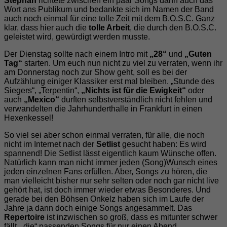
Stephan
richtete zwischen ein paar Songs dann auch das
Wort ans Publikum und bedankte sich im Namen der Band
auch noch einmal für eine tolle Zeit mit dem B.O.S.C. Ganz
klar, dass hier auch die
tolle Arbeit
, die durch den B.O.S.C.
geleistet wird, gewürdigt werden musste.
Der Dienstag sollte nach einem Intro mit
„28“
und
„Guten
Tag“
starten. Um euch nun nicht zu viel zu verraten, wenn ihr
am Donnerstag noch zur Show geht, soll es bei der
Aufzählung einiger Klassiker erst mal bleiben. „Stunde des
Siegers“, „Terpentin“,
„Nichts ist für die Ewigkeit“
oder
auch
„Mexico“
durften selbstverständlich nicht fehlen und
verwandelten die Jahrhunderthalle in Frankfurt in einen
Hexenkessel!
So viel sei aber schon einmal verraten, für alle, die noch
nicht im Internet nach der
Setlist
gesucht haben: Es wird
spannend! Die Setlist lässt eigentlich kaum Wünsche offen.
Natürlich kann man nicht immer jeden (Song)Wunsch eines
jeden einzelnen Fans erfüllen. Aber, Songs zu hören, die
man vielleicht bisher nur sehr selten oder noch gar nicht live
gehört hat, ist doch immer wieder etwas Besonderes. Und
gerade bei den Böhsen Onkelz haben sich im Laufe der
Jahre ja dann doch einige Songs angesammelt. Das
Repertoire
ist inzwischen so groß, dass es mitunter schwer
fällt, „die“ passenden Songs für nur einen Abend