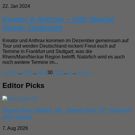
22. Jan 2024
Kreator & Anthrax – with Special
Guest: Testament
Kreator und Anthrax kommen im Dezember gemeinsam auf
Tour und werden Deutschland rocken! Freut euch auf
Termine in Frankfurt und Stuttgart, was die
Rhein/Main/Neckar Region betrifft. Natürlich wird es auch
noch weitere Termine im...
« First
«
...
10
20
...
28
29
30
31
32
...
40
...
»
Last »
Editor Picks
Green Day starten mit „Green Day TV“ eigenen
24/7-Kanal
7. Aug 2026