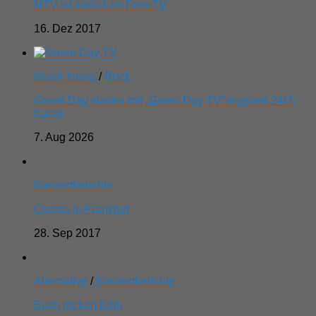
MTV ist zurück im Free-TV
16. Dez 2017
Musik-News
/
Rock
Green Day starten mit „Green Day TV“ eigenen 24/7-
Kanal
7. Aug 2026
Konzertberichte
Clueso in Frankfurt
28. Sep 2017
Alternative
/
Konzertberichte
Bush rocken Köln