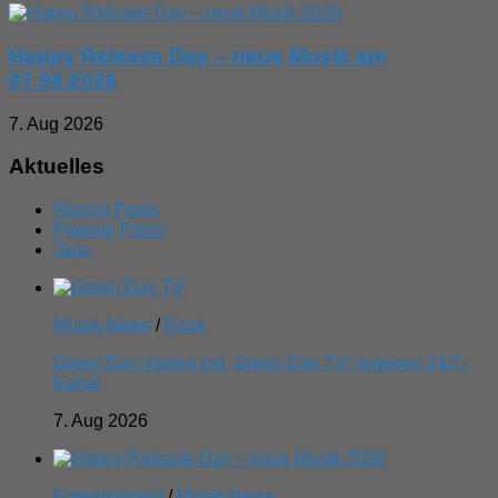
Happy Release Day – neue Musik am
07.08.2026
7. Aug 2026
Aktuelles
Recent Posts
Popular Posts
Tags
Musik-News
/
Rock
Green Day starten mit „Green Day TV“ eigenen 24/7-
Kanal
7. Aug 2026
Entertainment
/
Musik-News