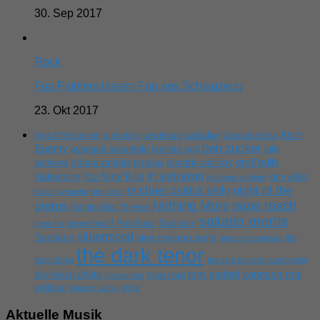
30. Sep 2017
Rock
Foo Fighters lassen Fan ans Schlagzeug
23. Okt 2017
Arch
andreas gabalier
Apocalyptica
Alex Christensen
alphaville
ben zucker
Enemy
avenged sevenfold
beatrice egli
billy
emil bulls
böhse onkelz
electric callboy
andrews
DJ Bobo
in extremo
Ice Nine Kills
Halestorm
kim wilde
johannes oerding
michael patrick kelly
night of the
kissin dynamite
limp bizkit
Nothing More
papa roach
proms
Nothing But Thieves
saltatio mortis
powerwolf
Rockharz
Sabaton
peter fox
silbermond
sing meinen song
Santiano
the
smash into pieces
the dark tenor
boss hoss
the dark tenor konzertbericht
tom gaebel
vanessa mai
the hirsch effekt
the rasmus
Tokio Hotel
volbeat
wirtz
wincent weiss
Aktuelle Musik