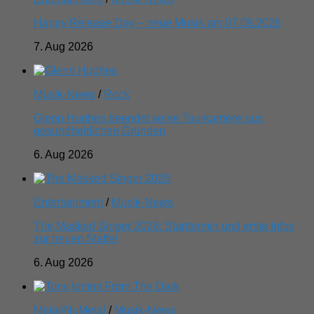
Happy Release Day – neue Musik am 07.08.2026
7. Aug 2026
Musik-News
/
Rock
Glenn Hughes beendet seine Tourkarriere aus
gesundheitlichen Gründen
6. Aug 2026
Entertainment
/
Musik-News
The Masked Singer 2026: Starttermin und erste Infos
zur neuen Staffel
6. Aug 2026
Metal/NuMetal
/
Musik-News