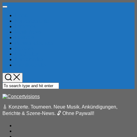
Skip
Expand
to
Menu
Home
content
Konzertberichte
Locations
Musik-News
Festivals
Pressemeldungen
Reviews
Bandindex
Konzertindex
Eventkalender
🎸 Konzerte. Tourneen. Neue Musik. Ankündigungen,
Berichte & Szene-News. 🔓 Ohne Paywall!