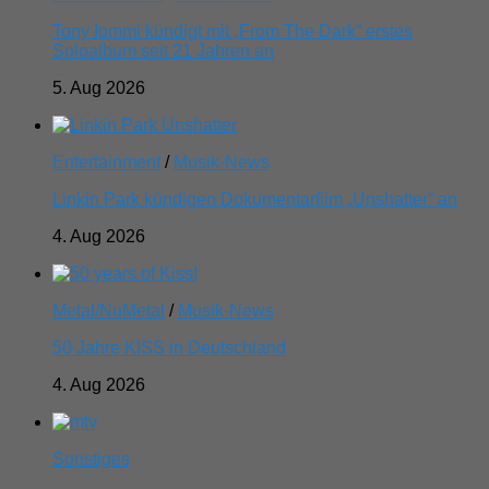
Tony Iommi kündigt mit „From The Dark“ erstes
Soloalbum seit 21 Jahren an
5. Aug 2026
Entertainment
/
Musik-News
Linkin Park kündigen Dokumentarfilm „Unshatter“ an
4. Aug 2026
Metal/NuMetal
/
Musik-News
50 Jahre KISS in Deutschland
4. Aug 2026
Sonstiges