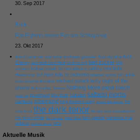
30. Sep 2017
Rock
Foo Fighters lassen Fan ans Schlagzeug
23. Okt 2017
Arch
andreas gabalier
Apocalyptica
Alex Christensen
alphaville
ben zucker
Enemy
avenged sevenfold
beatrice egli
billy
emil bulls
böhse onkelz
electric callboy
andrews
DJ Bobo
in extremo
Ice Nine Kills
Halestorm
kim wilde
johannes oerding
michael patrick kelly
night of the
kissin dynamite
limp bizkit
Nothing More
papa roach
proms
Nothing But Thieves
saltatio mortis
powerwolf
Rockharz
Sabaton
peter fox
silbermond
sing meinen song
Santiano
the
smash into pieces
the dark tenor
boss hoss
the dark tenor konzertbericht
tom gaebel
vanessa mai
the hirsch effekt
the rasmus
Tokio Hotel
volbeat
wirtz
wincent weiss
Aktuelle Musik