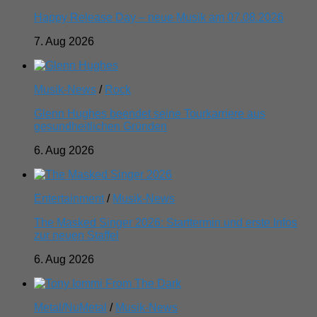
Happy Release Day – neue Musik am 07.08.2026
7. Aug 2026
Musik-News
/
Rock
Glenn Hughes beendet seine Tourkarriere aus
gesundheitlichen Gründen
6. Aug 2026
Entertainment
/
Musik-News
The Masked Singer 2026: Starttermin und erste Infos
zur neuen Staffel
6. Aug 2026
Metal/NuMetal
/
Musik-News