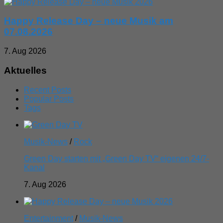
Happy Release Day – neue Musik am
07.08.2026
7. Aug 2026
Aktuelles
Recent Posts
Popular Posts
Tags
Musik-News
/
Rock
Green Day starten mit „Green Day TV“ eigenen 24/7-
Kanal
7. Aug 2026
Entertainment
/
Musik-News