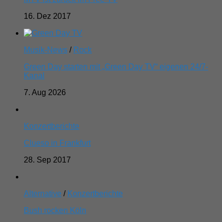
16. Dez 2017
Musik-News
/
Rock
Green Day starten mit „Green Day TV“ eigenen 24/7-
Kanal
7. Aug 2026
Konzertberichte
Clueso in Frankfurt
28. Sep 2017
Alternative
/
Konzertberichte
Bush rocken Köln