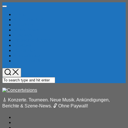
Skip
Expand
to
Menu
Home
content
Konzertberichte
Locations
Musik-News
Festivals
Pressemeldungen
Reviews
Bandindex
Konzertindex
Eventkalender
🎸 Konzerte. Tourneen. Neue Musik. Ankündigungen,
Berichte & Szene-News. 🔓 Ohne Paywall!