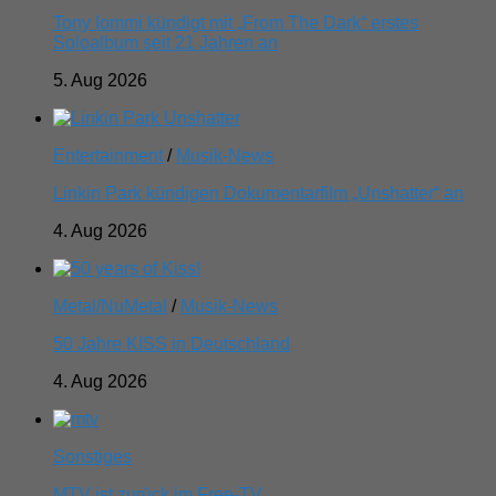
Tony Iommi kündigt mit „From The Dark“ erstes
Soloalbum seit 21 Jahren an
5. Aug 2026
Entertainment
/
Musik-News
Linkin Park kündigen Dokumentarfilm „Unshatter“ an
4. Aug 2026
Metal/NuMetal
/
Musik-News
50 Jahre KISS in Deutschland
4. Aug 2026
Sonstiges
MTV ist zurück im Free-TV