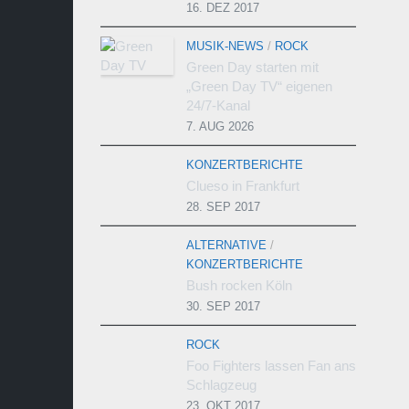
16. DEZ 2017
MUSIK-NEWS
/
ROCK
Green Day starten mit
„Green Day TV“ eigenen
24/7-Kanal
7. AUG 2026
KONZERTBERICHTE
Clueso in Frankfurt
28. SEP 2017
ALTERNATIVE
/
KONZERTBERICHTE
Bush rocken Köln
30. SEP 2017
ROCK
Foo Fighters lassen Fan ans
Schlagzeug
23. OKT 2017