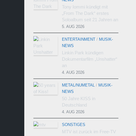
Tony Iommi kündigt mit
„From The Dark“ erstes
Soloalbum seit 21 Jahren an
5. AUG 2026
ENTERTAINMENT
/
MUSIK-
NEWS
Linkin Park kündigen
Dokumentarfilm „Unshatter“
an
4. AUG 2026
METAL/NUMETAL
/
MUSIK-
NEWS
50 Jahre KISS in
Deutschland
4. AUG 2026
SONSTIGES
MTV ist zurück im Free-TV