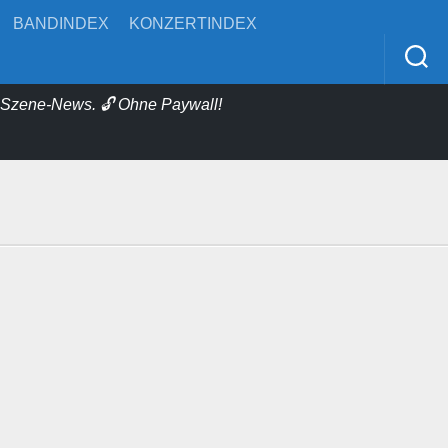
BANDINDEX
KONZERTINDEX
& Szene-News. 🔓 Ohne Paywall!