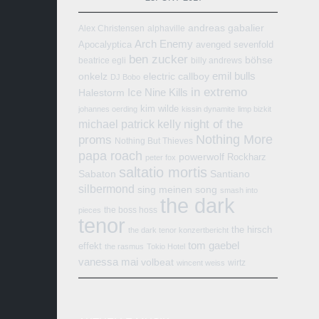
andreas gabalier
Alex Christensen
alphaville
Arch Enemy
Apocalyptica
avenged sevenfold
ben zucker
böhse
beatrice egli
billy andrews
emil bulls
onkelz
electric callboy
DJ Bobo
in extremo
Ice Nine Kills
Halestorm
kim wilde
johannes oerding
kissin dynamite
limp bizkit
michael patrick kelly
night of the
Nothing More
proms
Nothing But Thieves
papa roach
powerwolf
Rockharz
peter fox
saltatio mortis
Sabaton
Santiano
silbermond
sing meinen song
smash into
the dark
the boss hoss
pieces
tenor
the hirsch
the dark tenor konzertbericht
tom gaebel
effekt
the rasmus
Tokio Hotel
vanessa mai
volbeat
wirtz
wincent weiss