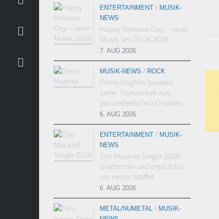
ENTERTAINMENT
/
MUSIK-
NEWS
Happy Release Day – neue
Musik am 07.08.2026
7. AUG 2026
MUSIK-NEWS
/
ROCK
Glenn Hughes beendet
seine Tourkarriere aus
gesundheitlichen Gründen
6. AUG 2026
ENTERTAINMENT
/
MUSIK-
NEWS
The Masked Singer 2026:
Starttermin und erste Infos
zur neuen Staffel
6. AUG 2026
METAL/NUMETAL
/
MUSIK-
NEWS