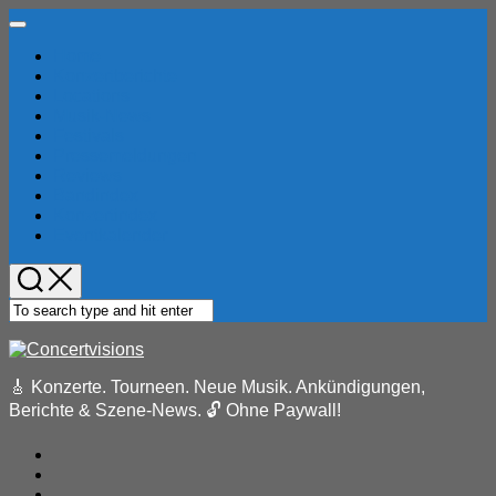
Skip
Expand
to
Menu
Home
content
Konzertberichte
Locations
Musik-News
Festivals
Pressemeldungen
Reviews
Bandindex
Konzertindex
Eventkalender
🎸 Konzerte. Tourneen. Neue Musik. Ankündigungen,
Berichte & Szene-News. 🔓 Ohne Paywall!