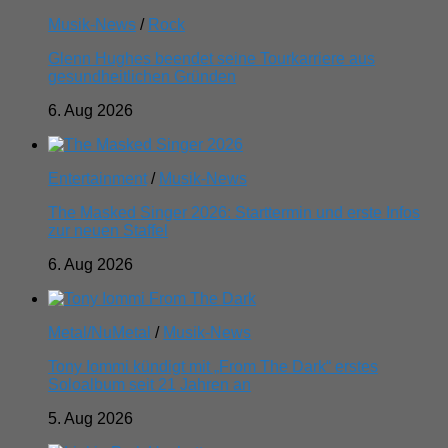
Musik-News
/
Rock
Glenn Hughes beendet seine Tourkarriere aus
gesundheitlichen Gründen
6. Aug 2026
Entertainment
/
Musik-News
The Masked Singer 2026: Starttermin und erste Infos
zur neuen Staffel
6. Aug 2026
Metal/NuMetal
/
Musik-News
Tony Iommi kündigt mit „From The Dark“ erstes
Soloalbum seit 21 Jahren an
5. Aug 2026