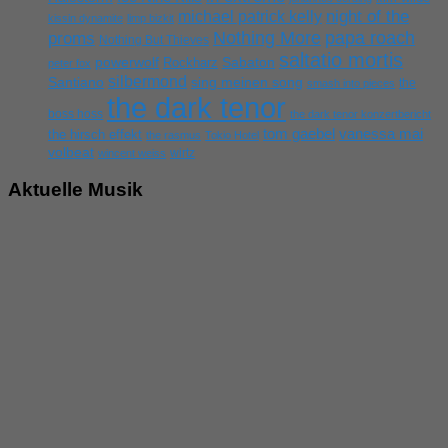
michael patrick kelly
night of the
kissin dynamite
limp bizkit
Nothing More
papa roach
proms
Nothing But Thieves
saltatio mortis
powerwolf
Rockharz
Sabaton
peter fox
silbermond
sing meinen song
Santiano
the
smash into pieces
the dark tenor
boss hoss
the dark tenor konzertbericht
tom gaebel
vanessa mai
the hirsch effekt
the rasmus
Tokio Hotel
volbeat
wirtz
wincent weiss
Aktuelle Musik