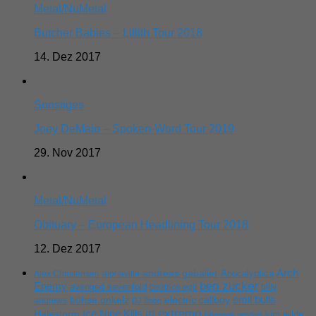
Metal/NuMetal
Butcher Babies – Lillith Tour 2018
14. Dez 2017
Sonstiges
Joey DeMaio – Spoken-Word Tour 2019
29. Nov 2017
Metal/NuMetal
Obituary – European Headlining Tour 2018
12. Dez 2017
Arch
andreas gabalier
Apocalyptica
Alex Christensen
alphaville
ben zucker
Enemy
avenged sevenfold
beatrice egli
billy
emil bulls
böhse onkelz
electric callboy
andrews
DJ Bobo
in extremo
Ice Nine Kills
Halestorm
kim wilde
johannes oerding