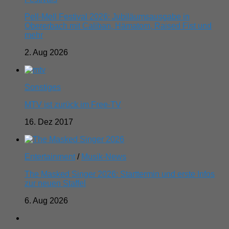
Pell-Mell Festival 2026: Jubiläumsausgabe in
Obererbach mit Caliban, Hämatom, Raised Fist und
mehr
2. Aug 2026
Sonstiges
MTV ist zurück im Free-TV
16. Dez 2017
Entertainment
/
Musik-News
The Masked Singer 2026: Starttermin und erste Infos
zur neuen Staffel
6. Aug 2026