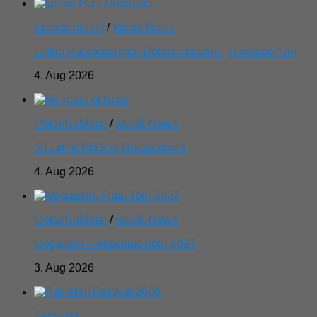
Entertainment
/
Musik-News
Linkin Park kündigen Dokumentarfilm „Unshatter“ an
4. Aug 2026
Metal/NuMetal
/
Musik-News
50 Jahre KISS in Deutschland
4. Aug 2026
Metal/NuMetal
/
Musik-News
Megadeth – Abschiedstour 2027
3. Aug 2026
Festivals