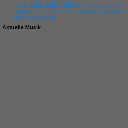
the dark tenor
boss hoss
the dark tenor konzertbericht
tom gaebel
vanessa mai
the hirsch effekt
the rasmus
Tokio Hotel
volbeat
wirtz
wincent weiss
Aktuelle Musik