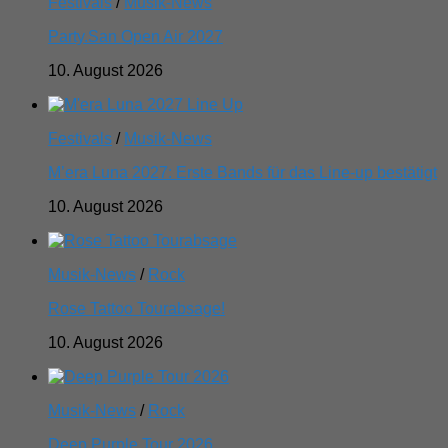
Festivals
/
Musik-News
Party.San Open Air 2027
10. August 2026
Festivals
/
Musik-News
M’era Luna 2027: Erste Bands für das Line-up bestätigt
10. August 2026
Musik-News
/
Rock
Rose Tattoo Tourabsage!
10. August 2026
Musik-News
/
Rock
Deep Purple Tour 2026