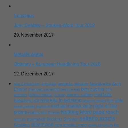
Sonstiges
Joey DeMaio – Spoken-Word Tour 2019
29. November 2017
Metal/NuMetal
Obituary – European Headlining Tour 2018
12. Dezember 2017
Arch
andreas gabalier
Apocalyptica
Alex Christensen
alphaville
ben zucker
Enemy
avenged sevenfold
beatrice egli
billy
emil bulls
böhse onkelz
electric callboy
andrews
DJ Bobo
in extremo
Ice Nine Kills
Halestorm
kim wilde
johannes oerding
michael patrick kelly
night of the
kissin dynamite
limp bizkit
Nothing More
papa roach
proms
Nothing But Thieves
saltatio mortis
powerwolf
Rockharz
Sabaton
peter fox
silbermond
sing meinen song
Santiano
the
smash into pieces