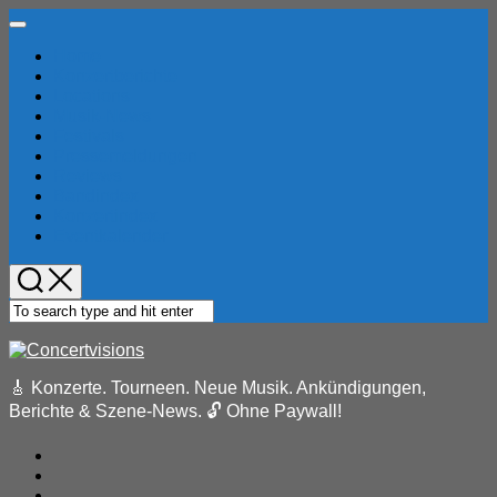
Skip
Expand
to
Menu
Home
content
Konzertberichte
Locations
Musik-News
Festivals
Pressemeldungen
Reviews
Bandindex
Konzertindex
Eventkalender
🎸 Konzerte. Tourneen. Neue Musik. Ankündigungen,
Berichte & Szene-News. 🔓 Ohne Paywall!