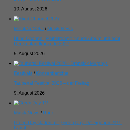
10. August 2026
Metal/NuMetal
/
Musik-News
Blind Channel „Painstream“: Neues Album und acht
Deutschlandkonzerte 2027
9. August 2026
Festivals
/
Konzertberichte
Taubertal Festival 2026 – der Freitag
9. August 2026
Musik-News
/
Rock
Green Day starten mit „Green Day TV“ eigenen 24/7-
Kanal