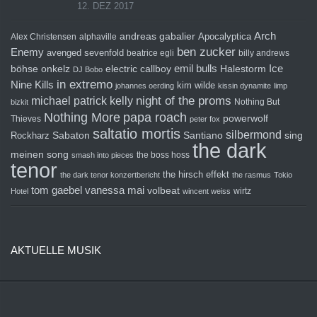
12. DEZ 2017
Arch
andreas gabalier
Apocalyptica
Alex Christensen
alphaville
ben zucker
Enemy
avenged sevenfold
beatrice egli
billy andrews
emil bulls
Ice
böhse onkelz
electric callboy
Halestorm
DJ Bobo
in extremo
Nine Kills
kim wilde
johannes oerding
kissin dynamite
limp
michael patrick kelly
night of the proms
Nothing But
bizkit
Nothing More
papa roach
powerwolf
Thieves
peter fox
saltatio mortis
silbermond
sing
Rockharz
Sabaton
Santiano
the dark
meinen song
the boss hoss
smash into pieces
tenor
the hirsch effekt
the dark tenor konzertbericht
the rasmus
Tokio
tom gaebel
vanessa mai
volbeat
wirtz
Hotel
wincent weiss
AKTUELLE MUSIK