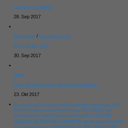
Clueso in Frankfurt
28. Sep 2017
Alternative
/
Konzertberichte
Bush rocken Köln
30. Sep 2017
Rock
Foo Fighters lassen Fan ans Schlagzeug
23. Okt 2017
Arch
andreas gabalier
Apocalyptica
Alex Christensen
alphaville
ben zucker
Enemy
avenged sevenfold
beatrice egli
billy
emil bulls
böhse onkelz
electric callboy
andrews
DJ Bobo
in extremo
Ice Nine Kills
Halestorm
kim wilde
johannes oerding
michael patrick kelly
night of the
kissin dynamite
limp bizkit