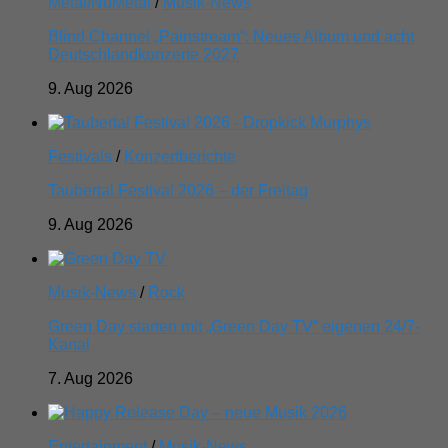
Metal/NuMetal
/
Musik-News
Blind Channel „Painstream“: Neues Album und acht
Deutschlandkonzerte 2027
9. Aug 2026
Festivals
/
Konzertberichte
Taubertal Festival 2026 – der Freitag
9. Aug 2026
Musik-News
/
Rock
Green Day starten mit „Green Day TV“ eigenen 24/7-
Kanal
7. Aug 2026
Entertainment
/
Musik-News