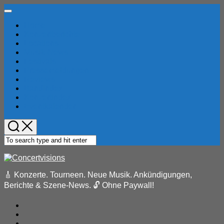
Skip
Expand
to
Menu
Home
content
Konzertberichte
Locations
Musik-News
Festivals
Pressemeldungen
Reviews
Bandindex
Konzertindex
Eventkalender
🎸 Konzerte. Tourneen. Neue Musik. Ankündigungen,
Berichte & Szene-News. 🔓 Ohne Paywall!