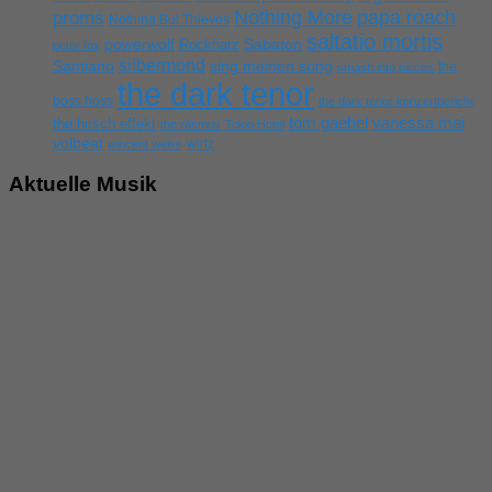
Nothing More
papa roach
proms
Nothing But Thieves
saltatio mortis
powerwolf
Rockharz
Sabaton
peter fox
silbermond
sing meinen song
Santiano
the
smash into pieces
the dark tenor
boss hoss
the dark tenor konzertbericht
tom gaebel
vanessa mai
the hirsch effekt
the rasmus
Tokio Hotel
volbeat
wirtz
wincent weiss
Aktuelle Musik