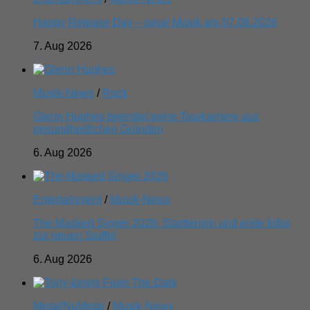
Happy Release Day – neue Musik am 07.08.2026
7. Aug 2026
Musik-News
/
Rock
Glenn Hughes beendet seine Tourkarriere aus
gesundheitlichen Gründen
6. Aug 2026
Entertainment
/
Musik-News
The Masked Singer 2026: Starttermin und erste Infos
zur neuen Staffel
6. Aug 2026
Metal/NuMetal
/
Musik-News