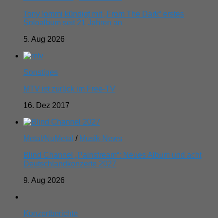
Tony Iommi kündigt mit „From The Dark“ erstes
Soloalbum seit 21 Jahren an
5. Aug 2026
Sonstiges
MTV ist zurück im Free-TV
16. Dez 2017
Metal/NuMetal
/
Musik-News
Blind Channel „Painstream“: Neues Album und acht
Deutschlandkonzerte 2027
9. Aug 2026
Konzertberichte