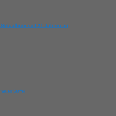
 Soloalbum seit 21 Jahren an
 neuen Staffel