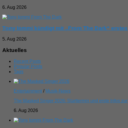
6. Aug 2026
Tony Iommi kündigt mit „From The Dark“ erstes
5. Aug 2026
Aktuelles
Recent Posts
Popular Posts
Tags
Entertainment
/
Musik-News
The Masked Singer 2026: Starttermin und erste Infos zur
6. Aug 2026