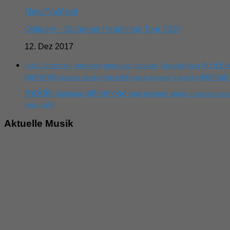
Metal/NuMetal
Obituary – European Headlining Tour 2018
12. Dez 2017
Arch E
andreas gabalier
Apocalyptica
Alex Christensen
alphaville
extremo
michael 
kim wilde
johannes oerding
kissin dynamite
limp bizkit
mortis
silbermond
sing meinen song
Santiano
smash into piec
wirtz
weiss
Aktuelle Musik