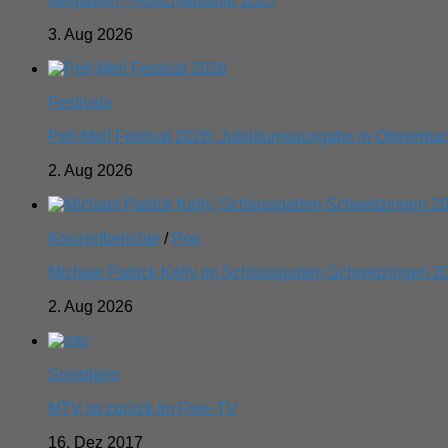
Megadeth – Abschiedstour 2027
3. Aug 2026
Festivals
Pell-Mell Festival 2026: Jubiläumsausgabe in Obererba
2. Aug 2026
Konzertberichte
/
Pop
Michael Patrick Kelly im Schlossgarten Schwetzingen 2
2. Aug 2026
Sonstiges
MTV ist zurück im Free-TV
16. Dez 2017