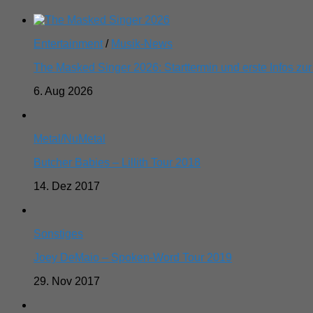
Entertainment
/
Musik-News
The Masked Singer 2026: Starttermin und erste Infos zur
6. Aug 2026
Metal/NuMetal
Butcher Babies – Lillith Tour 2018
14. Dez 2017
Sonstiges
Joey DeMaio – Spoken-Word Tour 2019
29. Nov 2017