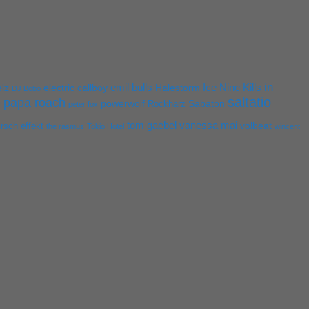
in
emil bulls
Ice Nine Kills
lz
electric callboy
Halestorm
DJ Bobo
saltatio
e
papa roach
powerwolf
Rockharz
Sabaton
peter fox
tom gaebel
vanessa mai
irsch effekt
volbeat
the rasmus
Tokio Hotel
wincent