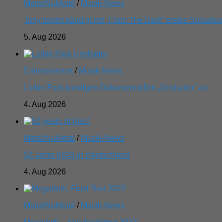
Metal/NuMetal
/
Musik-News
Tony Iommi kündigt mit „From The Dark“ erstes Soloalbu
5. Aug 2026
Entertainment
/
Musik-News
Linkin Park kündigen Dokumentarfilm „Unshatter“ an
4. Aug 2026
Metal/NuMetal
/
Musik-News
50 Jahre KISS in Deutschland
4. Aug 2026
Metal/NuMetal
/
Musik-News