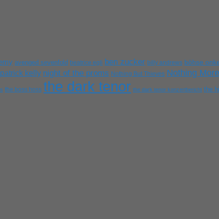
ben zucker
nemy
avenged sevenfold
böhse onke
beatrice egli
billy andrews
Nothing Mor
patrick kelly
night of the proms
Nothing But Thieves
the dark tenor
the h
the boss hoss
es
the dark tenor konzertbericht