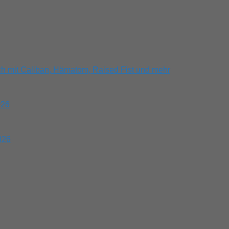
ch mit Caliban, Hämatom, Raised Fist und mehr
026