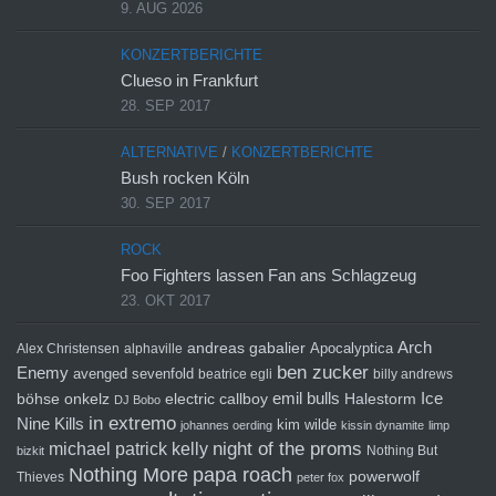
9. AUG 2026
KONZERTBERICHTE
Clueso in Frankfurt
28. SEP 2017
ALTERNATIVE
/
KONZERTBERICHTE
Bush rocken Köln
30. SEP 2017
ROCK
Foo Fighters lassen Fan ans Schlagzeug
23. OKT 2017
Arch
andreas gabalier
Apocalyptica
Alex Christensen
alphaville
ben zucker
Enemy
avenged sevenfold
beatrice egli
billy andrews
emil bulls
Ice
böhse onkelz
electric callboy
Halestorm
DJ Bobo
in extremo
Nine Kills
kim wilde
johannes oerding
kissin dynamite
limp
michael patrick kelly
night of the proms
Nothing But
bizkit
Nothing More
papa roach
powerwolf
Thieves
peter fox