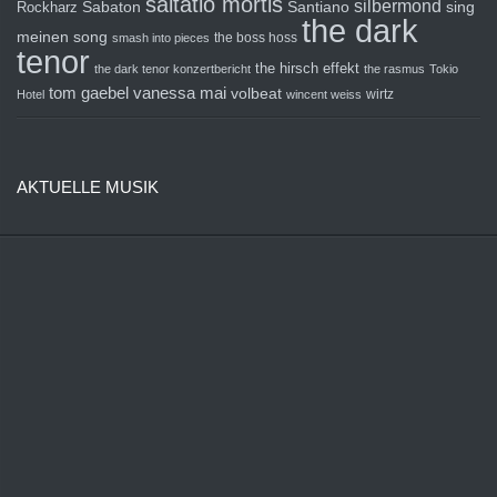
saltatio mortis
silbermond
sing
Rockharz
Sabaton
Santiano
the dark
meinen song
the boss hoss
smash into pieces
tenor
the hirsch effekt
the dark tenor konzertbericht
the rasmus
Tokio
tom gaebel
vanessa mai
volbeat
wirtz
Hotel
wincent weiss
AKTUELLE MUSIK