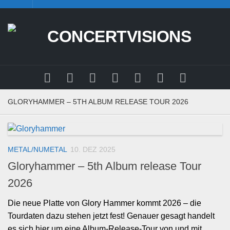
Skip
to
content
GLORYHAMMER – 5TH ALBUM RELEASE TOUR 2026
METAL/NUMETAL
10. DEZ 2025
Gloryhammer – 5th Album release Tour
2026
Die neue Platte von Glory Hammer kommt 2026 – die
Tourdaten dazu stehen jetzt fest! Genauer gesagt handelt
es sich hier um eine Album-Release-Tour von und mit