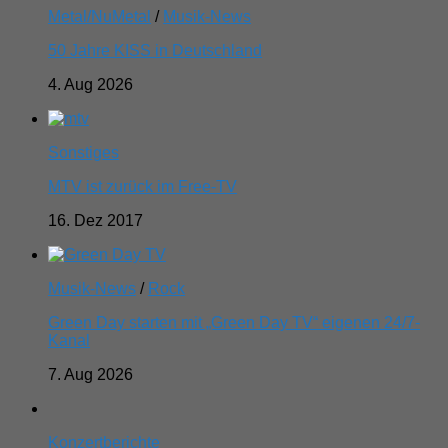
Metal/NuMetal
/
Musik-News
50 Jahre KISS in Deutschland
4. Aug 2026
Sonstiges
MTV ist zurück im Free-TV
16. Dez 2017
Musik-News
/
Rock
Green Day starten mit „Green Day TV“ eigenen 24/7-
Kanal
7. Aug 2026
Konzertberichte