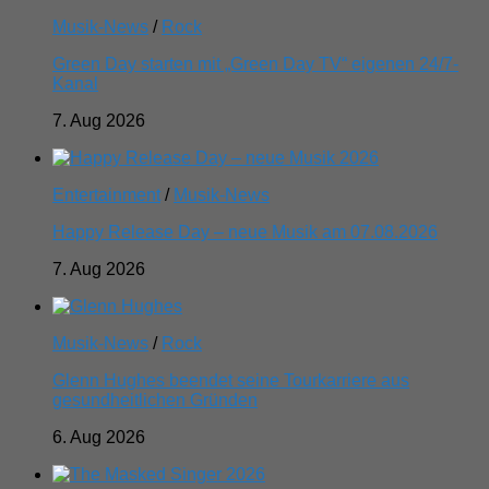
Musik-News
/
Rock
Green Day starten mit „Green Day TV“ eigenen 24/7-
Kanal
7. Aug 2026
Entertainment
/
Musik-News
Happy Release Day – neue Musik am 07.08.2026
7. Aug 2026
Musik-News
/
Rock
Glenn Hughes beendet seine Tourkarriere aus
gesundheitlichen Gründen
6. Aug 2026