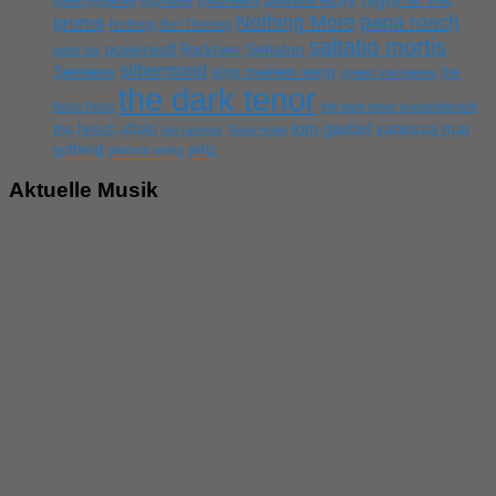
Nothing More
papa roach
proms
Nothing But Thieves
saltatio mortis
powerwolf
Rockharz
Sabaton
peter fox
silbermond
sing meinen song
Santiano
the
smash into pieces
the dark tenor
boss hoss
the dark tenor konzertbericht
tom gaebel
vanessa mai
the hirsch effekt
the rasmus
Tokio Hotel
volbeat
wirtz
wincent weiss
Aktuelle Musik