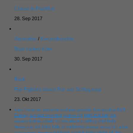
Clueso in Frankfurt
28. Sep 2017
Alternative
/
Konzertberichte
Bush rocken Köln
30. Sep 2017
Rock
Foo Fighters lassen Fan ans Schlagzeug
23. Okt 2017
Arch
andreas gabalier
Apocalyptica
Alex Christensen
alphaville
ben zucker
Enemy
avenged sevenfold
beatrice egli
billy
emil bulls
böhse onkelz
electric callboy
andrews
DJ Bobo
in extremo
Ice Nine Kills
Halestorm
kim wilde
johannes oerding
michael patrick kelly
night of the
kissin dynamite
limp bizkit