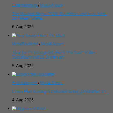
Entertainment
/
Musik-News
The Masked Singer 2026: Starttermin und erste Infos
zur neuen Staffel
6. Aug 2026
Metal/NuMetal
/
Musik-News
Tony Iommi kündigt mit „From The Dark“ erstes
Soloalbum seit 21 Jahren an
5. Aug 2026
Entertainment
/
Musik-News
Linkin Park kündigen Dokumentarfilm „Unshatter“ an
4. Aug 2026