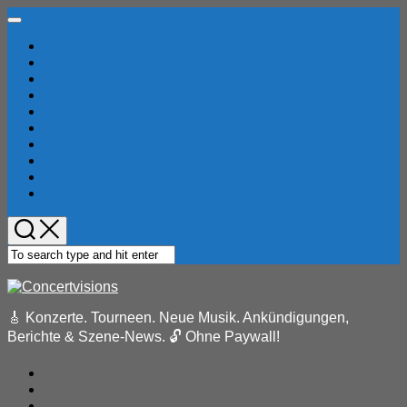
Skip
Expand
to
Menu
Home
content
Konzertberichte
Locations
Musik-News
Festivals
Pressemeldungen
Reviews
Bandindex
Konzertindex
Eventkalender
🎸 Konzerte. Tourneen. Neue Musik. Ankündigungen,
Berichte & Szene-News. 🔓 Ohne Paywall!