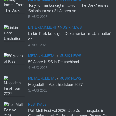
Tony Iommi kündigt mit „From The Dark“ erstes
Soloalbum seit 21 Jahren an
5. AUG 2026
ENTERTAINMENT
/
MUSIK-NEWS
Linkin Park kündigen Dokumentarfilm „Unshatter“
an
4. AUG 2026
METAL/NUMETAL
/
MUSIK-NEWS
50 Jahre KISS in Deutschland
4. AUG 2026
METAL/NUMETAL
/
MUSIK-NEWS
Megadeth – Abschiedstour 2027
3. AUG 2026
FESTIVALS
Pell-Mell Festival 2026: Jubiläumsausgabe in
Obererbach mit Caliban, Hämatom, Raised Fist