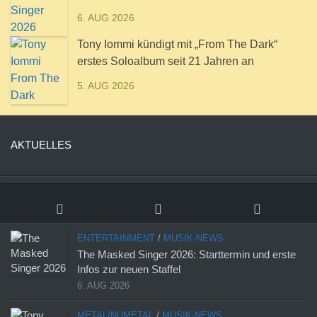
6. AUG 2026
Tony Iommi kündigt mit „From The Dark“
erstes Soloalbum seit 21 Jahren an
5. AUG 2026
AKTUELLES
ENTERTAINMENT
/
MUSIK-NEWS
The Masked Singer 2026: Starttermin und erste
Infos zur neuen Staffel
6. AUG 2026
METAL/NUMETAL
/
MUSIK-NEWS