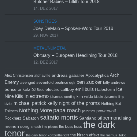
Butcher Babies – Lillith Tour 2018
14. DEZ 2017
SONSTIGES
Joey DeMaio – Spoken-Word Tour 2019
29. NOV 2017
METAL/NUMETAL
Obituary – European Headlining Tour 2018
12. DEZ 2017
Arch
andreas gabalier
Apocalyptica
Alex Christensen
alphaville
ben zucker
Enemy
avenged sevenfold
beatrice egli
billy andrews
emil bulls
Ice
böhse onkelz
electric callboy
Halestorm
DJ Bobo
in extremo
Nine Kills
kim wilde
johannes oerding
kissin dynamite
limp
michael patrick kelly
night of the proms
Nothing But
bizkit
Nothing More
papa roach
powerwolf
Thieves
peter fox
saltatio mortis
silbermond
sing
Rockharz
Sabaton
Santiano
the dark
meinen song
the boss hoss
smash into pieces
tenor
the hirsch effekt
the dark tenor konzertbericht
the rasmus
Tokio