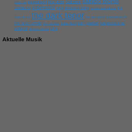
saltatio mortis
powerwolf
Rockharz
Sabaton
peter fox
silbermond
sing meinen song
Santiano
the
smash into pieces
the dark tenor
boss hoss
the dark tenor konzertbericht
tom gaebel
vanessa mai
the hirsch effekt
the rasmus
Tokio Hotel
volbeat
wirtz
wincent weiss
Aktuelle Musik