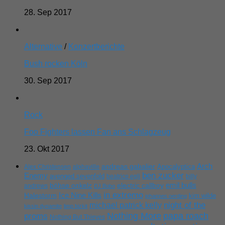
28. Sep 2017
Alternative
/
Konzertberichte
Bush rocken Köln
30. Sep 2017
Rock
Foo Fighters lassen Fan ans Schlagzeug
23. Okt 2017
Arch
andreas gabalier
Apocalyptica
Alex Christensen
alphaville
ben zucker
Enemy
avenged sevenfold
beatrice egli
billy
emil bulls
böhse onkelz
electric callboy
andrews
DJ Bobo
in extremo
Ice Nine Kills
Halestorm
kim wilde
johannes oerding
michael patrick kelly
night of the
kissin dynamite
limp bizkit
Nothing More
papa roach
proms
Nothing But Thieves