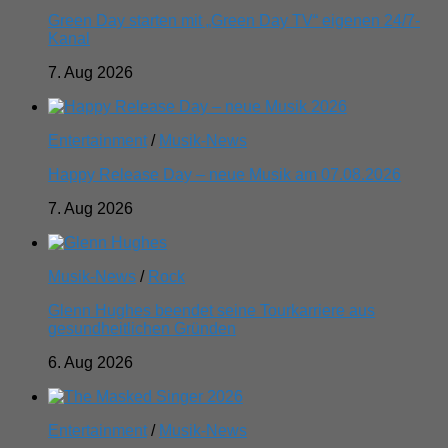
Green Day starten mit „Green Day TV“ eigenen 24/7-
Kanal
7. Aug 2026
Entertainment
/
Musik-News
Happy Release Day – neue Musik am 07.08.2026
7. Aug 2026
Musik-News
/
Rock
Glenn Hughes beendet seine Tourkarriere aus
gesundheitlichen Gründen
6. Aug 2026
Entertainment
/
Musik-News