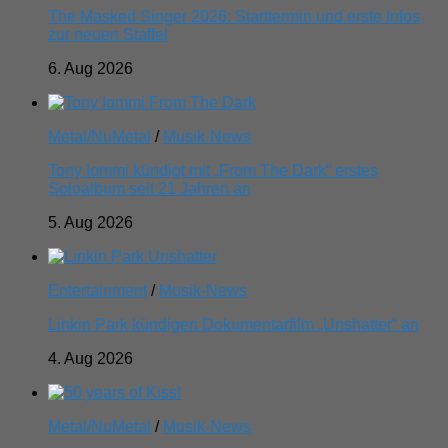
The Masked Singer 2026: Starttermin und erste Infos
zur neuen Staffel
6. Aug 2026
Metal/NuMetal
/
Musik-News
Tony Iommi kündigt mit „From The Dark“ erstes
Soloalbum seit 21 Jahren an
5. Aug 2026
Entertainment
/
Musik-News
Linkin Park kündigen Dokumentarfilm „Unshatter“ an
4. Aug 2026
Metal/NuMetal
/
Musik-News