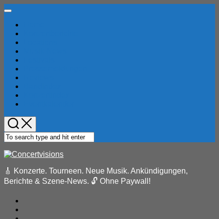
Skip
Expand
to
Menu
Home
content
Konzertberichte
Locations
Musik-News
Festivals
Pressemeldungen
Reviews
Bandindex
Konzertindex
Eventkalender
🎸 Konzerte. Tourneen. Neue Musik. Ankündigungen,
Berichte & Szene-News. 🔓 Ohne Paywall!