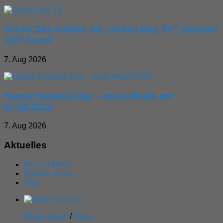
Green Day starten mit „Green Day TV“ eigenen
24/7-Kanal
7. Aug 2026
Happy Release Day – neue Musik am
07.08.2026
7. Aug 2026
Aktuelles
Recent Posts
Popular Posts
Tags
Musik-News
/
Rock