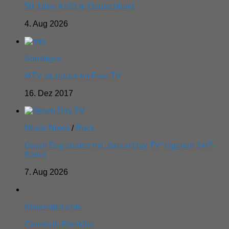
50 Jahre KISS in Deutschland
4. Aug 2026
Sonstiges
MTV ist zurück im Free-TV
16. Dez 2017
Musik-News
/
Rock
Green Day starten mit „Green Day TV“ eigenen 24/7-
Kanal
7. Aug 2026
Konzertberichte
Clueso in Frankfurt